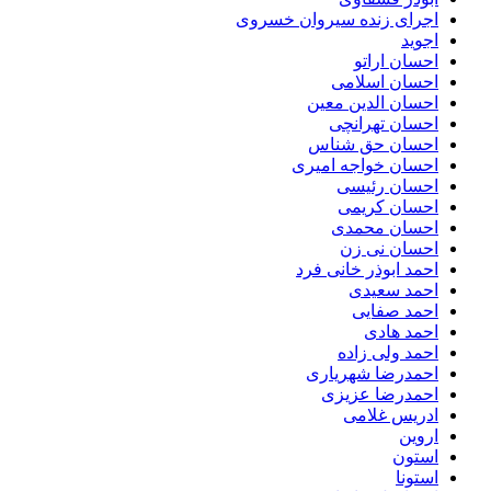
اجرای زنده سیروان خسروی
اجوید
احسان اراتو
احسان اسلامی
احسان الدین معین
احسان تهرانچی
احسان حق شناس
احسان خواجه امیری
احسان رئیسی
احسان کریمی
احسان محمدی
احسان نی زن
احمد ابوذر خانی فرد
احمد سعیدی
احمد صفایی
احمد هادی
احمد ولی زاده
احمدرضا شهریاری
احمدرضا عزیزی
ادریس غلامی
اروین
استون
استونا