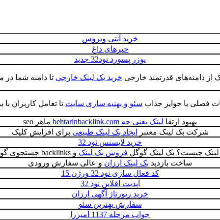
خرید آنتی ویروس
خبرهای داغ
یوزر پسورد نود32 جدید
ک از دامنه‌های قدرتمند خارجی
خرید بک لینک خارجی
تا دامنه شما در م
 فصلی با جوایز جذاب
سئو و بهنیه سازی سایت
تا تعامل کاربران با ب
بهبود ارتقا
لینک یعنی چه behtarinbacklink.com
ماهر seo
شرکت بک لینک معتبر
ایجاد بک لینک طبیعی
برای افزایش کلیک
خرید لایسنس نود 32
لینک چیست؟ بک لینک گوگل
فروش بک لینک
و backlinks جستجوی گوگل
ساخت بازدید
بک لینک ارزان
و عالی سفارش ورودی
کد فعال سازی نود 32 ورژن 15
آپدیت افلاین نود 32
خرید رپورتاژ آگهی ارزان
سفارش بهترین سئو
جواب مرحله 1137 آمیرزا