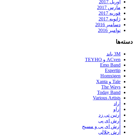
آوریل 2017
مارس 2017
فوریه 2017
ژانویه 2017
دسامبر 2016
نوامبر 2016
دسته‌ها
3M باند
ACven و TEYHO
Emo Band
Espertip
Homxigen
Tale و Xanta
The Ways
Today Band
Various Artists
آراد
آراو
آرتین تی زد
آرش ای پی
آرش ای پی و مسیح
آرش جلالی