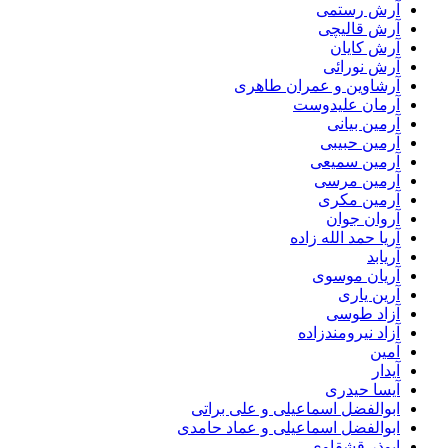
آرش رستمی
آرش قالیچی
آرش کایان
آرش نورائی
آرشاوین و عمران طاهری
آرمان علیدوست
آرمین بیانی
آرمین حبیبی
آرمین سمیعی
آرمین مرسی
آرمین مکری
آروان جوان
آریا حمد الله زاده
آریابد
آریان موسوی
آرین یاری
آزاد طوسی
آزاد نیرومندزاده
آمین
آیدار
آیسا حیدری
ابوالفضل اسماعیلی و علی براتی
ابوالفضل اسماعیلی و عماد حامدی
ابوذر قشقاوی