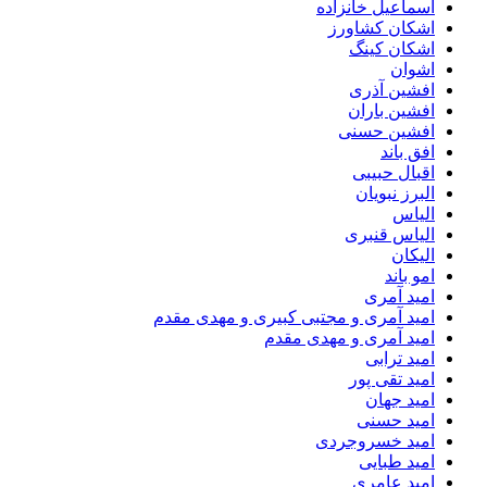
اسماعیل خانزاده
اشکان کشاورز
اشکان کینگ
اشوان
افشین آذری
افشین باران
افشین حسنی
افق باند
اقبال حبیبی
البرز نبویان
الیاس
الیاس قنبرى
الیکان
امو باند
امید آمری
امید آمری و مجتبی کبیری و مهدى مقدم
امید آمری و مهدی مقدم
امید ترابی
امید تقی پور
امید جهان
امید حسنی
امید خسروجردی
امید طبایی
امید عامری