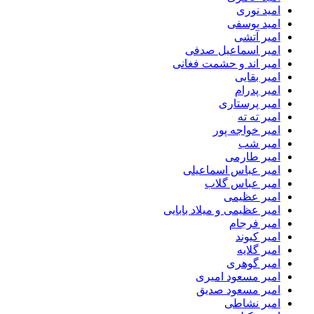
امید نوری
امید یوسفی
امیر آتشی
امیر اسماعیل صدفی
امیر اند و حشمت فغانی
امیر بقایی
امیر پدرام
امیر پرستاری
امیر ته ته
امیر خواجه پور
امیر شب
امیر طارمی
امیر عباس اسماعیلی
امیر عباس گلاب
امیر عظیمی
امیر عظیمی و میلاد بابایی
امیر فرجام
امیر کیوند
امیر گلایه
امیر گوهری
امیر مسعود امیری
امیر مسعود صدیق
امیر نشاطی