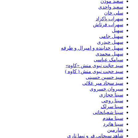
سعید موذن
سعید واحدی
سلی خان
سهراب پاکزاد
سهراب فرتاش
سهیل
سهیل جامی
سهیل حیدری
سهیل خدابنده و امیرال و طرفه
سهیل محمدی
سیامک عباسی
سید حجّت نبوی منش «کاوه»
سید حجت نبوی منش ( کاوه )
سید حسین حسینى
سید سجاد میر علائی
سیروان خسروی
سینا حجازی
سینا روحی
سینا سرلک
سینا شعبانخانی
سینا مقدم
سینا هاترد
شارمین
شاهد سبحانی فر و نیما تاری