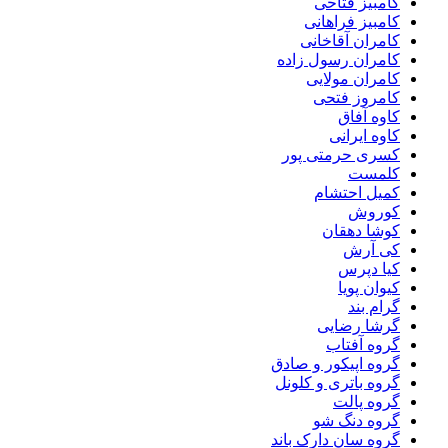
کامبیز فتاحی
کامبیز فراهانی
کامران آقاخانی
کامران رسول زاده
کامران مولایی
کامروز فتحی
کاوه آفاق
کاوه ایرانی
کسری حرمتی پور
کلمست
کمیل احتشام
کوروش
کوشا دهقان
کی آرش
کیا دپرس
کیوان پویا
گرام بند
گرشا رضایی
گروه آفتاب
گروه اپیکور و صادق
گروه باتری و کلونل
گروه پالت
گروه دنگ شو
گروه سان دارک باند