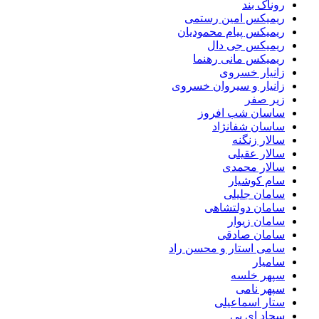
روناک بند
ریمیکس امین رستمی
ریمیکس پیام محمودیان
ریمیکس جی دال
ریمیکس مانی رهنما
زانیار خسروی
زانیار و سیروان خسروی
زیر صفر
ساسان شب افروز
ساسان شفانژاد
سالار زنگنه
سالار عقیلی
سالار محمدی
سام کوشیار
سامان جلیلی
سامان دولتشاهی
سامان زیوار
سامان صادقی
سامی استار و محسن راد
سامیار
سپهر خلسه
سپهر نامی
ستار اسماعیلی
سجاد ای بی