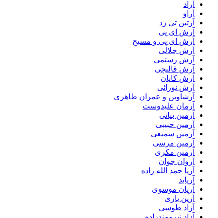
آراد
آراو
آرتین تی زد
آرش ای پی
آرش ای پی و مسیح
آرش جلالی
آرش رستمی
آرش قالیچی
آرش کایان
آرش نورائی
آرشاوین و عمران طاهری
آرمان علیدوست
آرمین بیانی
آرمین حبیبی
آرمین سمیعی
آرمین مرسی
آرمین مکری
آروان جوان
آریا حمد الله زاده
آریابد
آریان موسوی
آرین یاری
آزاد طوسی
آزاد نیرومندزاده