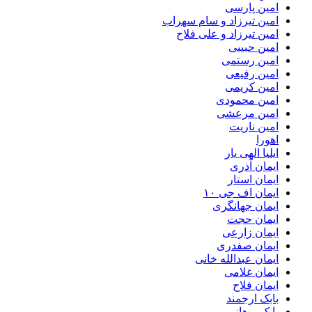
امین پارسی
امین تیرزاد و سام سهراب
امین تیرزاد و علی فلاح
امین حبیبی
امین رستمی
امین رفیعی
امین کریمی
امین محمودی
امین مرعشی
امین ناریت
اهورا
ایلیا الهی یار
ایمان آذری
ایمان استار
ایمان اف جی ۱۰
ایمان جهانگری
ایمان حجت
ایمان زارعی
ایمان صفدری
ایمان عبدالله خانی
ایمان غلامی
ایمان فلاح
بابک ارجمند
بابک برهانی