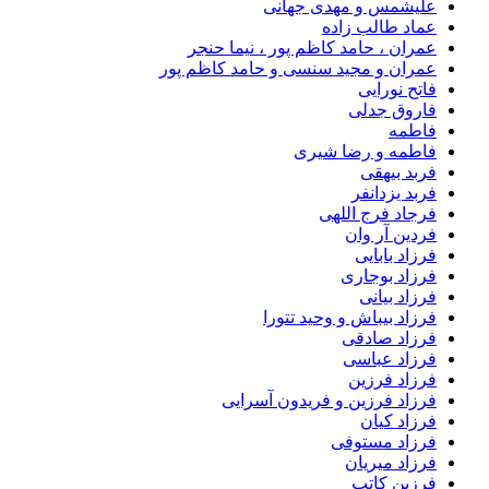
علیشمس و مهدی جهانی
عماد طالب زاده
عمران ، حامد کاظم پور ، نیما حنجر
عمران و مجید سنسی و حامد کاظم پور
فاتح نورایی
فاروق جدلی
فاطمه
فاطمه و رضا شیری
فربد بیهقی
فربد یزدانفر
فرجاد فرج اللهی
فردین آر وان
فرزاد بابایی
فرزاد بوجاری
فرزاد بیانی
فرزاد بیباش و وحید تتورا
فرزاد صادقی
فرزاد عباسی
فرزاد فرزین
فرزاد فرزین و فریدون آسرایی
فرزاد کیان
فرزاد مستوفی
فرزاد میریان
فرزین کاتب