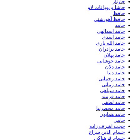
چارتار
حاشا و پویا تات لاو
حافظ
حافظ آهودشتی
حامد
حامد اسدالهی
حامد اسدی
حامد الله یاری
حامد برادران
حامد پهلان
حامد خوشابی
حامد دلان
حامد دنتا
حامد رحمانی
حامد زمانی
حامد سیاهی
حامد فرمند
حامد لطفی
حامد محضرنیا
حامد همایون
حامی
حجت اشرف زاده
حسام الدین سراج
حسام فرهناکی