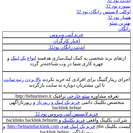
آپدیت نود 32
پسورد نود 32
اوکلی لایسنس رایگان نود 32
همیار نود 32
بهترین سئو
رایگان
خرید آنتی ویروس
اخبار کارگران
اپدیت رایگان نود32
ارتقای برند شخصی به کمک لینک‌سازی هدفمند
انواع بک لینک
و
چهره کاری شما در وب شناخته‌تر گردد
اجرای ریتارگتینگ برای افرادی که خرید نکردند
بالا بردن رتبه سایت
تا این مشتریان دوباره به سایت بازگردند
تعرفه مشاوره
سئو خارجی
ترافیک http://behtarinseo.ir/
متخصص بکلینک دائمی
خرید بک لینک و رپورتاژ
و رپورتاژاگهی
backlink.behtar
خرید لایسنس آنتی ویروس نود 32
شرکت بکلینک واقعی
خرید بکلینک
و backlinks backlink.behtarin
لیست بکلینک pbn
خرید بک لینک قوی http://behtarinbacklink.com/
و
رپورتاژاگهی backlink.behtar