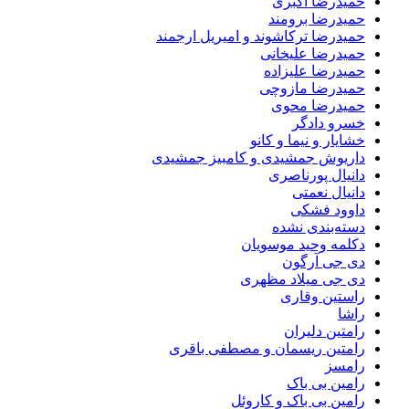
حمیدرضا اکبری
حمیدرضا برومند
حمیدرضا ترکاشوند و امیریل ارجمند
حمیدرضا علیخانی
حمیدرضا علیزاده
حمیدرضا مازوچی
حمیدرضا محوی
خسرو دادگر
خشایار و نیما و کانو
داریوش جمشیدی و کامبیز جمشیدی
دانیال پورناصری
دانیال نعمتی
داوود فشکی
دسته‌بندی نشده
دکلمه وحید موسویان
دی جی آرگون
دی جی میلاد مظهری
راستین وقاری
راشا
رامتین دلیران
رامتین ریسمان و مصطفی باقری
رامسز
رامین بی باک
رامین بی باک و کاروئل