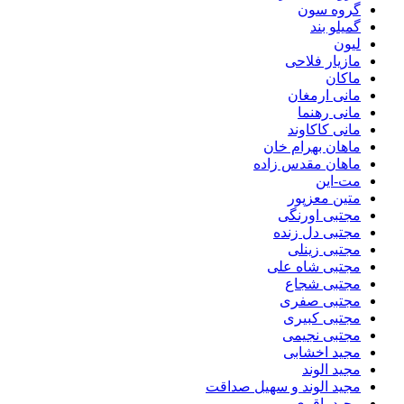
گروه سون
گمیلو بند
لیون
مازیار فلاحی
ماکان
مانی ارمغان
مانی رهنما
مانی کاکاوند
ماهان بهرام خان
ماهان مقدس زاده
مت-این
متین معزپور
مجتبی اورنگی
مجتبی دل زنده
مجتبی زینلی
مجتبی شاه علی
مجتبی شجاع
مجتبی صفری
مجتبی کبیری
مجتبی نجیمی
مجید اخشابی
مجید الوند‎
مجید الوند و سهیل صداقت
مجید باقری