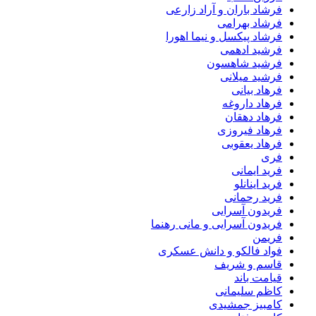
فرشاد باران و آراد زارعی
فرشاد بهرامی
فرشاد پیکسل و نیما اهورا
فرشید ادهمی
فرشید شاهسون
فرشید میلانی
فرهاد بیانی
فرهاد داروغه
فرهاد دهقان
فرهاد فیروزی
فرهاد یعقوبی
فری
فرید ایمانی
فرید اینانلو
فرید رحمانی
فریدون آسرایی
فریدون آسرایی و مانی رهنما
فریمن
فواد فالکو و دانش عسکری
قاسم و شریف
قیامت باند
کاظم سلیمانی
کامبیز جمشیدی