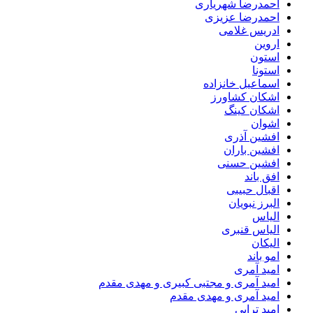
احمدرضا شهریاری
احمدرضا عزیزی
ادریس غلامی
اروین
استون
استونا
اسماعیل خانزاده
اشکان کشاورز
اشکان کینگ
اشوان
افشین آذری
افشین باران
افشین حسنی
افق باند
اقبال حبیبی
البرز نبویان
الیاس
الیاس قنبرى
الیکان
امو باند
امید آمری
امید آمری و مجتبی کبیری و مهدى مقدم
امید آمری و مهدی مقدم
امید ترابی