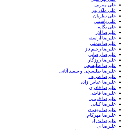
علی مغربی
علی ملک پور
علی نظریان
علی یاسینی
علی یگانه
علیرضا آذر
علیرضا آراسته
علیرضا بهمنی
علیرضا رحیم ناز
علیرضا رضایی
علیرضا روزگار
علیرضا طلیسچی
علیرضا طلیسچی و سعید آتانی
علیرضا ظریف
علیرضا عباس زاده
علیرضا قادری
علیرضا قاضی
علیرضا قربانی
علیرضا کیایی
علیرضا مهدیان
علیرضا مهرکام
علیرضا ندرلو
علیرضا ی