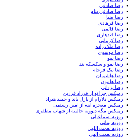
رضا صادقی
رضا صادقی بنام
رضا ضیا
رضا فرهادی
رضا قائمی
رضا قندهاری
رضا کرمانی
رضا ملک زاده
رضا موسوی
رضا نمو
رضا نمو و سکسکه بند
رضا نیک فرجام
رضا هاشمیان
رضا هامون
رضا یزدانی
رمیکس چرا تو از فرزاد فرزین
رمیکس دلارام از پازل باند و حمید هیراد
رمیکس معجزه اینه از امین رستمی
رمیکس مگه دیوونه حالیته از شهاب مظفری
روزبه اسماعیلی
روزبه بمانی
روزبه نعمت اللهی
روزبه نعمت الهی