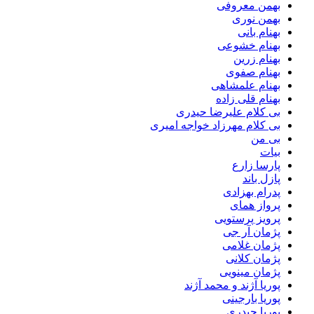
بهمن معروفی
بهمن نوری
بهنام بانی
بهنام خشوعی
بهنام زرین
بهنام صفوی
بهنام علمشاهی
بهنام قلی زاده
بی کلام علیرضا حیدری
بی کلام مهرزاد خواجه امیری
بی من
بیات
پارسا زارع
پازل باند
پدرام بهزادی
پرواز همای
پرویز پرستویی
پژمان آر جی
پژمان غلامی
پژمان کلانی
پژمان مینویی
پوریا آژند و محمد آژند
پوریا بارجینی
پوریا حیدری