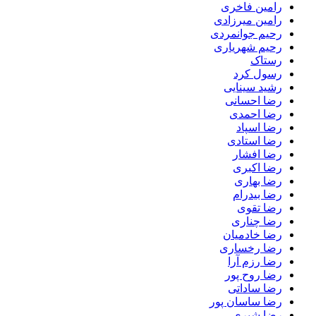
رامین فاخری
رامین میرزادی
رحیم جوانمردی
رحیم شهریاری
رستاک
رسول کرد
رشید سینایی
رضا احسانی
رضا احمدی
رضا اسپاد
رضا استادی
رضا افشار
رضا اکبری
رضا بهاری
رضا بیدرام
رضا تقوی
رضا چناری
رضا خادمیان
رضا رخساری
رضا رزم آرا
رضا روح پور
رضا ساداتی
رضا ساسان پور
رضا شیری