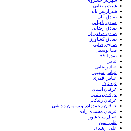
شهریار خسروی
شیث رضایی
شیرازیس باند
صادق آبان
صادق باغبانی
صادق رضایی
صادق صفدریان
صادق کشاورز
صالح رضایی
صبا یوسفی
صدرا AV
عامر
عباد رضایی
عباس سهیلی
عباس قمری
عبد نیک
عرفان اسدی
عرفان بهشتی
عرفان زلیکانی
عرفان محمدزاده و سامان داداشی
عرفان محمدی زاده
عقیل سلحشور
علی آتبین
علی ارشدی