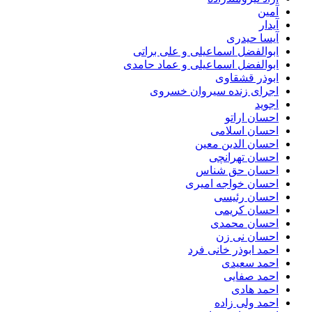
آمین
آیدار
آیسا حیدری
ابوالفضل اسماعیلی و علی براتی
ابوالفضل اسماعیلی و عماد حامدی
ابوذر قشقاوی
اجرای زنده سیروان خسروی
اجوید
احسان اراتو
احسان اسلامی
احسان الدین معین
احسان تهرانچی
احسان حق شناس
احسان خواجه امیری
احسان رئیسی
احسان کریمی
احسان محمدی
احسان نی زن
احمد ابوذر خانی فرد
احمد سعیدی
احمد صفایی
احمد هادی
احمد ولی زاده