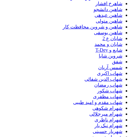
شاهرخ افشار
شاهین دانشجو
شاهین عبدهی
شاهین متولی
شاهین و شروین محافظت کار
شاهین یوسفی
شایان ع 2
شایان و محمد
شایع و T-Dey
شروین شایا
شفق
شمس آریان
شهاب اکبری
شهاب الدین شفائی
شهاب رمضان
شهاب شکور
شهاب مظفری
شهاب مقدم و امید طیبی
شهرام شکوهی
شهرام میرجلالی
شهرام ناظری
شهرام نیک یار
شهریار حسینی