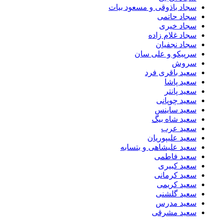
سجاد باذوقی و مسعود بیات
سجاد حاتمی
سجاد خیری
سجاد غلام زاده
سجاد نجفیان
سرپیکو و علی سان
سروش
سعید باقری فرد
سعید پاشا
سعید پانتر
سعید چوپانی
سعید ساینس
سعید شاه بیگ
سعید عرب
سعید علیپوریان
سعید علیشاهی و بتسابه
سعید فاطمی
سعید کبیری
سعید کرمانی
سعید کریمی
سعید گلشنی
سعید مدرس
سعید مشرقی