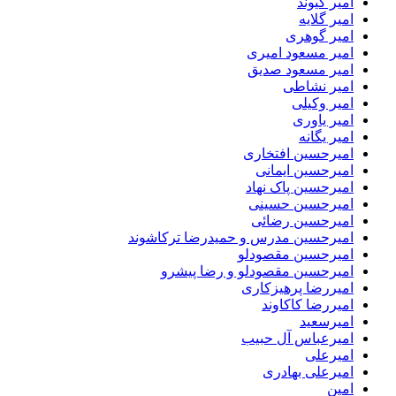
امیر کیوند
امیر گلایه
امیر گوهری
امیر مسعود امیری
امیر مسعود صدیق
امیر نشاطی
امیر وکیلی
امیر یاوری
امیر یگانه
امیرحسین افتخاری
امیرحسین ایمانی
امیرحسین پاک نهاد
امیرحسین حسینی
امیرحسین رضائی
امیرحسین مدرس و حمیدرضا ترکاشوند
امیرحسین مقصودلو
امیرحسین مقصودلو و رضا پیشرو
امیررضا پرهیزکاری
امیررضا کاکاوند
امیرسعید
امیرعباس آل حبیب
امیرعلی
امیرعلی بهادری
امین