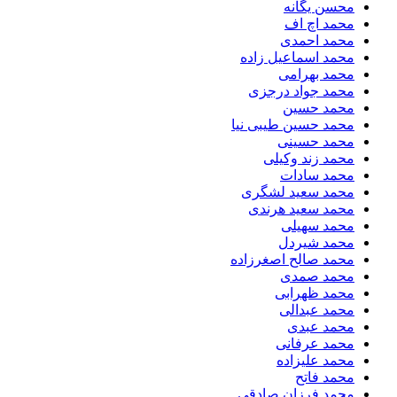
محسن یگانه
محمد اچ اف
محمد احمدی
محمد اسماعیل زاده
محمد بهرامی
محمد جواد درجزی
محمد حسین
محمد حسین طیبی نیا
محمد حسینی
محمد زند وکیلی
محمد سادات
محمد سعید لشگری
محمد سعید هرندی
محمد سهیلی
​محمد شیردل
محمد صالح اصغرزاده
محمد صمدی
محمد ظهرابی
محمد عبدالی
محمد عبدی
محمد عرفانی
محمد علیزاده
محمد فاتح
محمد فرزان صادقی