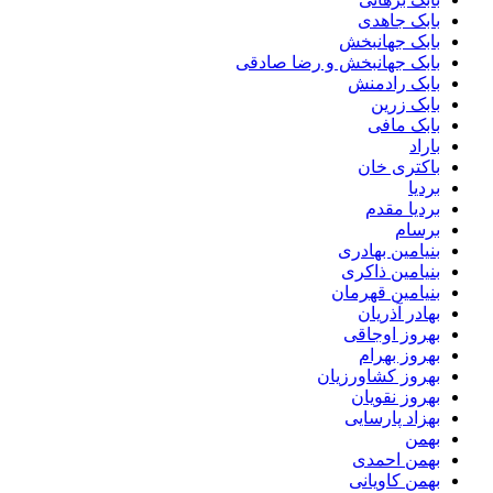
بابک جاهدی
بابک جهانبخش
بابک جهانبخش و رضا صادقی
بابک رادمنش
بابک زرین
بابک مافی
باراد
باکتری خان
بردیا
بردیا مقدم
برسام
بنیامین بهادری
بنیامین ذاکری
بنیامین قهرمان
بهادر آذریان
بهروز اوجاقی
بهروز بهرام
بهروز کشاورزیان
بهروز نقویان
بهزاد پارسایی
بهمن
بهمن احمدی
بهمن کاویانی