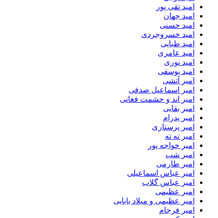
امید تقی پور
امید جهان
امید حسنی
امید خسروجردی
امید طبایی
امید عامری
امید نوری
امید یوسفی
امیر آتشی
امیر اسماعیل صدفی
امیر اند و حشمت فغانی
امیر بقایی
امیر پدرام
امیر پرستاری
امیر ته ته
امیر خواجه پور
امیر شب
امیر طارمی
امیر عباس اسماعیلی
امیر عباس گلاب
امیر عظیمی
امیر عظیمی و میلاد بابایی
امیر فرجام