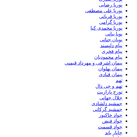
پوریا رضایی
پوریا علی مصطفی
پوریا قربانی
پوریا گرامی
پوریا محمدی کیا
پویا بیاتی
پویان جناتی
پیام دلپسند
پیام فخری
پیام محمودیان
پیمان اشرفی و مهرداد قیمنی
پیمان پهلوان
پیمان قنادی
تهم
تهم و جی دال
تورج پارازیت
جلال جهانی
جمشید دلشادی
جمشید گرکانی
جواد خاکپور
جواد فیض
جواد قسمت
چاپار باند