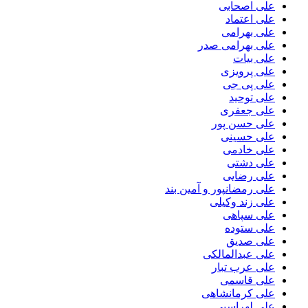
علی اصحابی
علی اعتماد
علی بهرامی
علی بهرامی صدر
علی بیات
علی پرویزی
علی پی جی
علی توحید
علی جعفری
علی حسن پور
علی حسینی
علی خادمی
علی دشتی
علی رضایی
علی رمضانپور و آمین بند
علی زند وکیلی
علی سپاهی
علی ستوده
علی صدیق
علی عبدالمالکی
علی عرب تبار
علی قاسمی
علی کرمانشاهی
علی لهراسبی