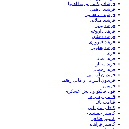
فرشاد پیکسل و نیما اهورا
فرشید ادهمی
فرشید شاهسون
فرشید میلانی
فرهاد بیانی
فرهاد داروغه
فرهاد دهقان
فرهاد فیروزی
فرهاد یعقوبی
فری
فرید ایمانی
فرید اینانلو
فرید رحمانی
فریدون آسرایی
فریدون آسرایی و مانی رهنما
فریمن
فواد فالکو و دانش عسکری
قاسم و شریف
قیامت باند
کاظم سلیمانی
کامبیز جمشیدی
کامبیز فتاحی
کامبیز فراهانی