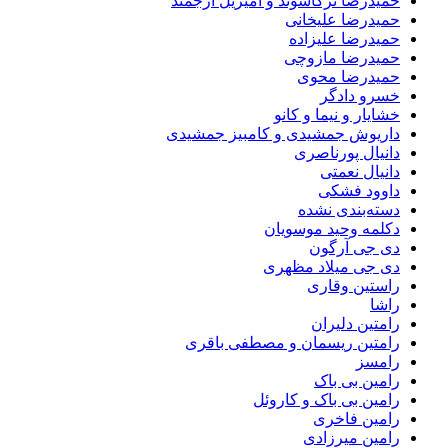
حمیدرضا ترکاشوند و امیریل ارجمند
حمیدرضا علیخانی
حمیدرضا علیزاده
حمیدرضا مازوچی
حمیدرضا محوی
خسرو دادگر
خشایار و نیما و کانو
داریوش جمشیدی و کامبیز جمشیدی
دانیال پورناصری
دانیال نعمتی
داوود فشکی
دسته‌بندی نشده
دکلمه وحید موسویان
دی جی آرگون
دی جی میلاد مظهری
راستین وقاری
راشا
رامتین دلیران
رامتین ریسمان و مصطفی باقری
رامسز
رامین بی باک
رامین بی باک و کاروئل
رامین فاخری
رامین میرزادی