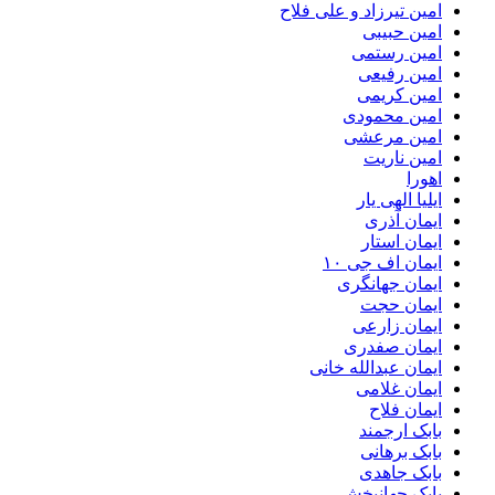
امین تیرزاد و علی فلاح
امین حبیبی
امین رستمی
امین رفیعی
امین کریمی
امین محمودی
امین مرعشی
امین ناریت
اهورا
ایلیا الهی یار
ایمان آذری
ایمان استار
ایمان اف جی ۱۰
ایمان جهانگری
ایمان حجت
ایمان زارعی
ایمان صفدری
ایمان عبدالله خانی
ایمان غلامی
ایمان فلاح
بابک ارجمند
بابک برهانی
بابک جاهدی
بابک جهانبخش