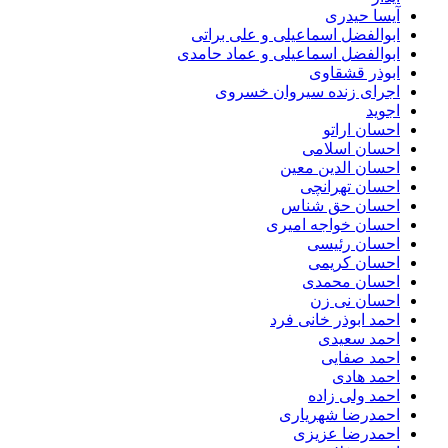
آیسا حیدری
ابوالفضل اسماعیلی و علی براتی
ابوالفضل اسماعیلی و عماد حامدی
ابوذر قشقاوی
اجرای زنده سیروان خسروی
اجوید
احسان اراتو
احسان اسلامی
احسان الدین معین
احسان تهرانچی
احسان حق شناس
احسان خواجه امیری
احسان رئیسی
احسان کریمی
احسان محمدی
احسان نی زن
احمد ابوذر خانی فرد
احمد سعیدی
احمد صفایی
احمد هادی
احمد ولی زاده
احمدرضا شهریاری
احمدرضا عزیزی