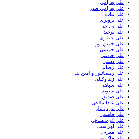
علی بهرامی
علی بهرامی صدر
علی بیات
علی پرویزی
علی پی جی
علی توحید
علی جعفری
علی حسن پور
علی حسینی
علی خادمی
علی دشتی
علی رضایی
علی رمضانپور و آمین بند
علی زند وکیلی
علی سپاهی
علی ستوده
علی صدیق
علی عبدالمالکی
علی عرب تبار
علی قاسمی
علی کرمانشاهی
علی لهراسبی
علی مغربی
علی ملک پور