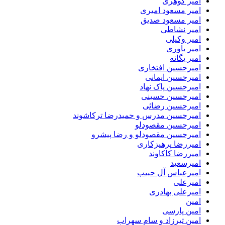
امیر گوهری
امیر مسعود امیری
امیر مسعود صدیق
امیر نشاطی
امیر وکیلی
امیر یاوری
امیر یگانه
امیرحسین افتخاری
امیرحسین ایمانی
امیرحسین پاک نهاد
امیرحسین حسینی
امیرحسین رضائی
امیرحسین مدرس و حمیدرضا ترکاشوند
امیرحسین مقصودلو
امیرحسین مقصودلو و رضا پیشرو
امیررضا پرهیزکاری
امیررضا کاکاوند
امیرسعید
امیرعباس آل حبیب
امیرعلی
امیرعلی بهادری
امین
امین پارسی
امین تیرزاد و سام سهراب