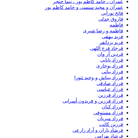
عمران ، حامد کاظم پور ، نیما حنجر
عمران و مجید سنسی و حامد کاظم پور
فاتح نورایی
فاروق جدلی
فاطمه
فاطمه و رضا شیری
فربد بیهقی
فربد یزدانفر
فرجاد فرج اللهی
فردین آر وان
فرزاد بابایی
فرزاد بوجاری
فرزاد بیانی
فرزاد بیباش و وحید تتورا
فرزاد صادقی
فرزاد عباسی
فرزاد فرزین
فرزاد فرزین و فریدون آسرایی
فرزاد کیان
فرزاد مستوفی
فرزاد میریان
فرزین کاتب
فرشاد باران و آراد زارعی
فرشاد بهرامی