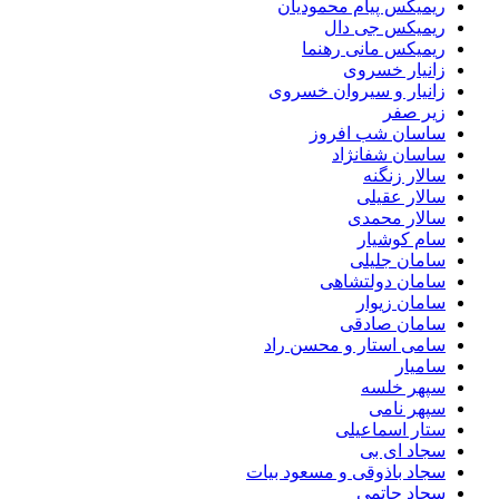
ریمیکس پیام محمودیان
ریمیکس جی دال
ریمیکس مانی رهنما
زانیار خسروی
زانیار و سیروان خسروی
زیر صفر
ساسان شب افروز
ساسان شفانژاد
سالار زنگنه
سالار عقیلی
سالار محمدی
سام کوشیار
سامان جلیلی
سامان دولتشاهی
سامان زیوار
سامان صادقی
سامی استار و محسن راد
سامیار
سپهر خلسه
سپهر نامی
ستار اسماعیلی
سجاد ای بی
سجاد باذوقی و مسعود بیات
سجاد حاتمی