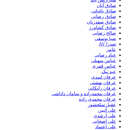
صادق آبان
صادق باغبانی
صادق رضایی
صادق صفدریان
صادق کشاورز
صالح رضایی
صبا یوسفی
صدرا AV
عامر
عباد رضایی
عباس سهیلی
عباس قمری
عبد نیک
عرفان اسدی
عرفان بهشتی
عرفان زلیکانی
عرفان محمدزاده و سامان داداشی
عرفان محمدی زاده
عقیل سلحشور
علی آتبین
علی ارشدی
علی اصحابی
علی اعتماد