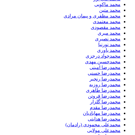
محمد ماکویی
محمد متین
محمد مظفری و پیمان مرادی
محمد معتمدی
محمد مقصودی
محمد میری
محمد نصیری
محمد نورنیا
محمد یاوری
محمدجواد درجزی
محمدحسین مهدی
محمدرضا امینی
محمدرضا حسنی
محمدرضا رنجبر
محمدرضا روزبه
محمدرضا طاهری
محمدرضا فروتن
محمدرضا گلزار
محمدرضا مقدم
محمدرضا مهابادیان
محمدرضا هدایتی
محمدعلی محمودی (رادمان)
محمدعلی مولایی