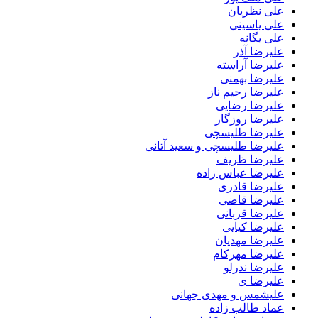
علی نظریان
علی یاسینی
علی یگانه
علیرضا آذر
علیرضا آراسته
علیرضا بهمنی
علیرضا رحیم ناز
علیرضا رضایی
علیرضا روزگار
علیرضا طلیسچی
علیرضا طلیسچی و سعید آتانی
علیرضا ظریف
علیرضا عباس زاده
علیرضا قادری
علیرضا قاضی
علیرضا قربانی
علیرضا کیایی
علیرضا مهدیان
علیرضا مهرکام
علیرضا ندرلو
علیرضا ی
علیشمس و مهدی جهانی
عماد طالب زاده