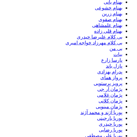
بهنام بانی
بهنام خشوعی
بهنام زرین
بهنام صفوی
بهنام علمشاهی
بهنام قلی زاده
بی کلام علیرضا حیدری
بی کلام مهرزاد خواجه امیری
بی من
بیات
پارسا زارع
پازل باند
پدرام بهزادی
پرواز همای
پرویز پرستویی
پژمان آر جی
پژمان غلامی
پژمان کلانی
پژمان مینویی
پوریا آژند و محمد آژند
پوریا بارجینی
پوریا حیدری
پوریا رضایی
پوریا علی مصطفی