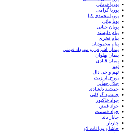
پوریا قربانی
پوریا گرامی
پوریا محمدی کیا
پویا بیاتی
پویان جناتی
پیام دلپسند
پیام فخری
پیام محمودیان
پیمان اشرفی و مهرداد قیمنی
پیمان پهلوان
پیمان قنادی
تهم
تهم و جی دال
تورج پارازیت
جلال جهانی
جمشید دلشادی
جمشید گرکانی
جواد خاکپور
جواد فیض
جواد قسمت
چاپار باند
چارتار
حاشا و پویا تات لاو