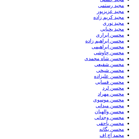
مجید رستمی
مجید عزیزپور
مجید کریم زاده
مجید نوری
مجید یحیایی
محسن ابراری
محسن ابراهیم زاده
محسن ابراهیمی
محسن چاوشی
محسن شاه محمدی
محسن شفیعی
محسن شیخی
محسن علیزاده
محسن فسایی
محسن لرد
محسن مهراد
محسن موسوی
محسن میدانی
محسن والهیان
محسن وجدانی
محسن یاحقی
محسن یگانه
محمد اچ اف