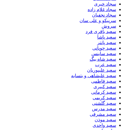
سجاد خیری
سجاد غلام زاده
سجاد نجفیان
سرپیکو و علی سان
سروش
سعید باقری فرد
سعید پاشا
سعید پانتر
سعید چوپانی
سعید ساینس
سعید شاه بیگ
سعید عرب
سعید علیپوریان
سعید علیشاهی و بتسابه
سعید فاطمی
سعید کبیری
سعید کرمانی
سعید کریمی
سعید گلشنی
سعید مدرس
سعید مشرقی
سعید موذن
سعید واحدی