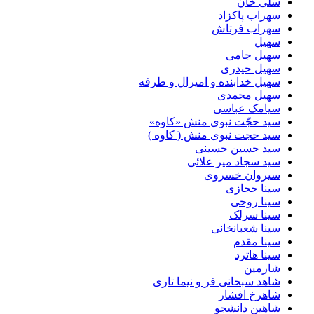
سلی خان
سهراب پاکزاد
سهراب فرتاش
سهیل
سهیل جامی
سهیل حیدری
سهیل خدابنده و امیرال و طرفه
سهیل محمدی
سیامک عباسی
سید حجّت نبوی منش «کاوه»
سید حجت نبوی منش ( کاوه )
سید حسین حسینى
سید سجاد میر علائی
سیروان خسروی
سینا حجازی
سینا روحی
سینا سرلک
سینا شعبانخانی
سینا مقدم
سینا هاترد
شارمین
شاهد سبحانی فر و نیما تاری
شاهرخ افشار
شاهین دانشجو