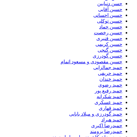
حسن دنیابین
حسین آقایی
حسین احسانی
حسین توکلی
حسین حماد
حسین رخصت
حسین قنبری
حسین کریمی
حسین گنجی
حسین گودرزی
حسین مقصودی و مسعود اتمام
حمید جمالزایی
حمید حریفی
حمید خندان
حمید رضوی
حمید رفیع پور
حمید شکرانه
حمید عسکری
حمید قهاری
حمید گودرزی و میلاد بابایی
حمید هیراد
حمیدرضا اکبری
حمیدرضا برومند