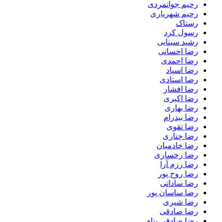
رحیم جوانمردی
رحیم شهریاری
رستاک
رسول کرد
رشید سینایی
رضا احسانی
رضا احمدی
رضا اسپاد
رضا استادی
رضا افشار
رضا اکبری
رضا بهاری
رضا بیدرام
رضا تقوی
رضا چناری
رضا خادمیان
رضا رخساری
رضا رزم آرا
رضا روح پور
رضا ساداتی
رضا ساسان پور
رضا شیری
رضا صادقی
رضا صادقی بنام