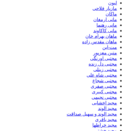
لیون
مازیار فلاحی
ماکان
مانی ارمغان
مانی رهنما
مانی کاکاوند
ماهان بهرام خان
ماهان مقدس زاده
مت-این
متین معزپور
مجتبی اورنگی
مجتبی دل زنده
مجتبی زینلی
مجتبی شاه علی
مجتبی شجاع
مجتبی صفری
مجتبی کبیری
مجتبی نجیمی
مجید اخشابی
مجید الوند‎
مجید الوند و سهیل صداقت
مجید باقری
مجید خراطها
مجید خشتی