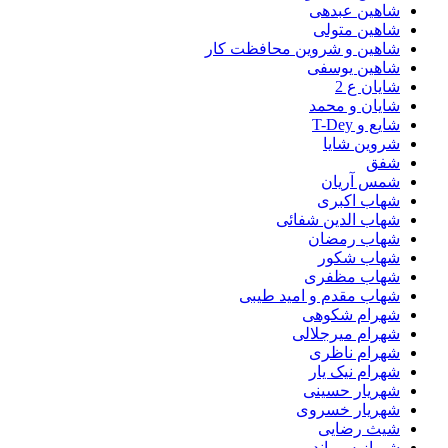
شاهین عبدهی
شاهین متولی
شاهین و شروین محافظت کار
شاهین یوسفی
شایان ع 2
شایان و محمد
شایع و T-Dey
شروین شایا
شفق
شمس آریان
شهاب اکبری
شهاب الدین شفائی
شهاب رمضان
شهاب شکور
شهاب مظفری
شهاب مقدم و امید طیبی
شهرام شکوهی
شهرام میرجلالی
شهرام ناظری
شهرام نیک یار
شهریار حسینی
شهریار خسروی
شیث رضایی
شیرازیس باند