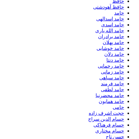
حافظ
حافظ آهودشتی
حامد
حامد اسدالهی
حامد اسدی
حامد الله یاری
حامد برادران
حامد پهلان
حامد خوشابی
حامد دلان
حامد دنتا
حامد رحمانی
حامد زمانی
حامد سیاهی
حامد فرمند
حامد لطفی
حامد محضرنیا
حامد همایون
حامی
حجت اشرف زاده
حسام الدین سراج
حسام فرهناکی
حسام مختاری
حسن تاج