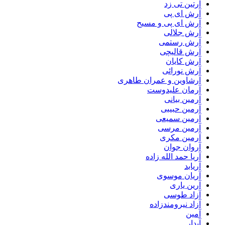
آرتین تی زد
آرش ای پی
آرش ای پی و مسیح
آرش جلالی
آرش رستمی
آرش قالیچی
آرش کایان
آرش نورائی
آرشاوین و عمران طاهری
آرمان علیدوست
آرمین بیانی
آرمین حبیبی
آرمین سمیعی
آرمین مرسی
آرمین مکری
آروان جوان
آریا حمد الله زاده
آریابد
آریان موسوی
آرین یاری
آزاد طوسی
آزاد نیرومندزاده
آمین
آیدار