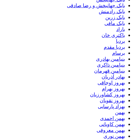
بابک جهانبخش و رضا صادقی
بابک رادمنش
بابک زرین
بابک مافی
باراد
باکتری خان
بردیا
بردیا مقدم
برسام
بنیامین بهادری
بنیامین ذاکری
بنیامین قهرمان
بهادر آذریان
بهروز اوجاقی
بهروز بهرام
بهروز کشاورزیان
بهروز نقویان
بهزاد پارسایی
بهمن
بهمن احمدی
بهمن کاویانی
بهمن معروفی
بهمن نوری