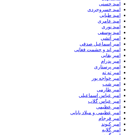
امید حسنی
امید خسروجردی
امید طبایی
امید عامری
امید نوری
امید یوسفی
امیر آتشی
امیر اسماعیل صدفی
امیر اند و حشمت فغانی
امیر بقایی
امیر پدرام
امیر پرستاری
امیر ته ته
امیر خواجه پور
امیر شب
امیر طارمی
امیر عباس اسماعیلی
امیر عباس گلاب
امیر عظیمی
امیر عظیمی و میلاد بابایی
امیر فرجام
امیر کیوند
امیر گلایه