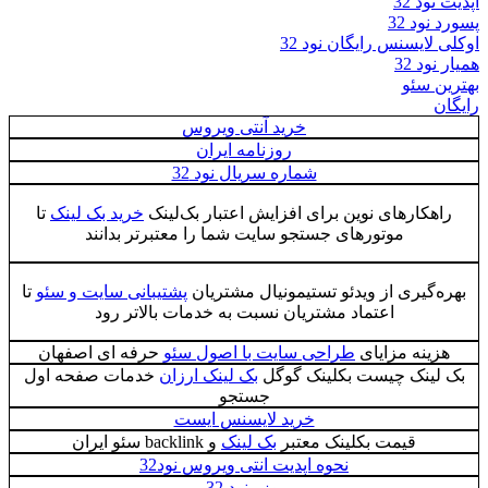
آپدیت نود 32
پسورد نود 32
اوکلی لایسنس رایگان نود 32
همیار نود 32
بهترین سئو
رایگان
خرید آنتی ویروس
روزنامه ایران
شماره سریال نود 32
راهکارهای نوین برای ‌افزایش اعتبار بک‌لینک
خرید بک لینک
تا
موتورهای جستجو سایت شما را معتبرتر بدانند
بهره‌گیری از ویدئو تستیمونیال مشتریان
پشتیبانی سایت و سئو
تا
اعتماد مشتریان نسبت به خدمات بالاتر رود
هزینه مزایای
طراحی سایت با اصول سئو
حرفه ای اصفهان
بک لینک چیست بکلینک گوگل
بک لینک ارزان
خدمات صفحه اول
جستجو
خرید لایسنس ایست
قیمت بکلینک معتبر
بک لینک
و backlink سئو ایران
نحوه اپدیت انتی ویروس نود32
یوزر نود 32