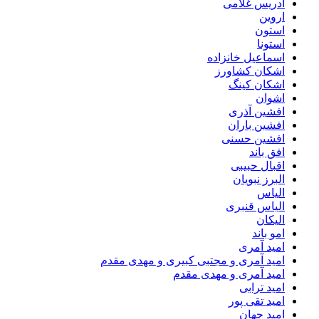
ادریس غلامی
اروین
استون
استونا
اسماعیل خانزاده
اشکان کشاورز
اشکان کینگ
اشوان
افشین آذری
افشین باران
افشین حسنی
افق باند
اقبال حبیبی
البرز نبویان
الیاس
الیاس قنبرى
الیکان
امو باند
امید آمری
امید آمری و مجتبی کبیری و مهدى مقدم
امید آمری و مهدی مقدم
امید ترابی
امید تقی پور
امید جهان