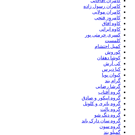
کامران آقاخانی
کامران رسول زاده
کامران مولایی
کامروز فتحی
کاوه آفاق
کاوه ایرانی
کسری حرمتی پور
کلمست
کمیل احتشام
کوروش
کوشا دهقان
کی آرش
کیا دپرس
کیوان پویا
گرام بند
گرشا رضایی
گروه آفتاب
گروه اپیکور و صادق
گروه باتری و کلونل
گروه پالت
گروه دنگ شو
گروه سان دارک باند
گروه سون
گمیلو بند