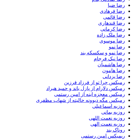
رضا ضیا
رضا فرهادی
رضا قائمی
رضا قندهاری
رضا کرمانی
رضا ملک زاده
رضا موسوی
رضا نمو
رضا نمو و سکسکه بند
رضا نیک فرجام
رضا هاشمیان
رضا هامون
رضا یزدانی
رمیکس چرا تو از فرزاد فرزین
رمیکس دلارام از پازل باند و حمید هیراد
رمیکس معجزه اینه از امین رستمی
رمیکس مگه دیوونه حالیته از شهاب مظفری
روزبه اسماعیلی
روزبه بمانی
روزبه نعمت اللهی
روزبه نعمت الهی
روناک بند
ریمیکس امین رستمی