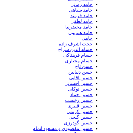
حامد زمانی
حامد سیاهی
حامد فرمند
حامد لطفی
حامد محضرنیا
حامد همایون
حامی
حجت اشرف زاده
حسام الدین سراج
حسام فرهناکی
حسام مختاری
حسن تاج
حسن دنیابین
حسین آقایی
حسین احسانی
حسین توکلی
حسین حماد
حسین رخصت
حسین قنبری
حسین کریمی
حسین گنجی
حسین گودرزی
حسین مقصودی و مسعود اتمام