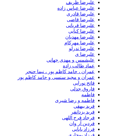
علیرضا ظریف
علیرضا عباس زاده
علیرضا قادری
علیرضا قاضی
علیرضا قربانی
علیرضا کیایی
علیرضا مهدیان
علیرضا مهرکام
علیرضا ندرلو
علیرضا ی
علیشمس و مهدی جهانی
عماد طالب زاده
عمران ، حامد کاظم پور ، نیما حنجر
عمران و مجید سنسی و حامد کاظم پور
فاتح نورایی
فاروق جدلی
فاطمه
فاطمه و رضا شیری
فربد بیهقی
فربد یزدانفر
فرجاد فرج اللهی
فردین آر وان
فرزاد بابایی
فرزاد بوجاری