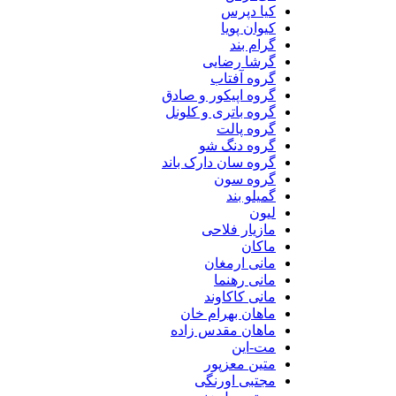
کیا دپرس
کیوان پویا
گرام بند
گرشا رضایی
گروه آفتاب
گروه اپیکور و صادق
گروه باتری و کلونل
گروه پالت
گروه دنگ شو
گروه سان دارک باند
گروه سون
گمیلو بند
لیون
مازیار فلاحی
ماکان
مانی ارمغان
مانی رهنما
مانی کاکاوند
ماهان بهرام خان
ماهان مقدس زاده
مت-این
متین معزپور
مجتبی اورنگی