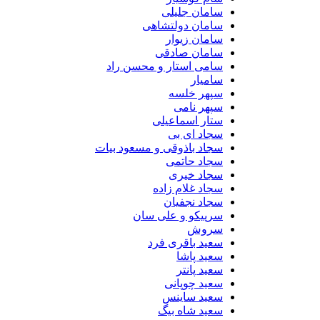
سامان جلیلی
سامان دولتشاهی
سامان زیوار
سامان صادقی
سامی استار و محسن راد
سامیار
سپهر خلسه
سپهر نامی
ستار اسماعیلی
سجاد ای بی
سجاد باذوقی و مسعود بیات
سجاد حاتمی
سجاد خیری
سجاد غلام زاده
سجاد نجفیان
سرپیکو و علی سان
سروش
سعید باقری فرد
سعید پاشا
سعید پانتر
سعید چوپانی
سعید ساینس
سعید شاه بیگ