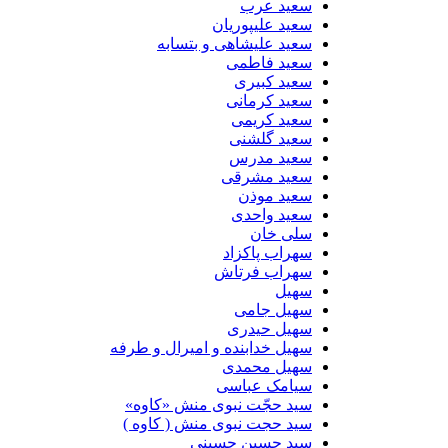
سعید عرب
سعید علیپوریان
سعید علیشاهی و بتسابه
سعید فاطمی
سعید کبیری
سعید کرمانی
سعید کریمی
سعید گلشنی
سعید مدرس
سعید مشرقی
سعید موذن
سعید واحدی
سلی خان
سهراب پاکزاد
سهراب فرتاش
سهیل
سهیل جامی
سهیل حیدری
سهیل خدابنده و امیرال و طرفه
سهیل محمدی
سیامک عباسی
سید حجّت نبوی منش «کاوه»
سید حجت نبوی منش ( کاوه )
سید حسین حسینى