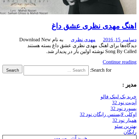
گ مهدی نظری عشق داغ
 2016
مهدی نظری
به نام Download New
‌ها
برای اهنگ مهدی نظری عشق داغ
بسته هستند
 نوشته اولین بار در پدیدار شد.
Continue re
Search for:
Search
:
بک لینک فالو
ود 32
نود 32
 لایسنس رایگان نود 32
ود 32
ن سئو
ن
خرید آنتی ویروس