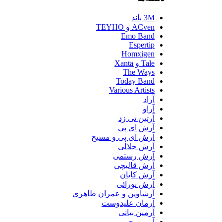
3M باند
ACven و TEYHO
Emo Band
Espertip
Homxigen
Tale و Xanta
The Ways
Today Band
Various Artists
آراد
آراو
آرتین تی زد
آرش ای پی
آرش ای پی و مسیح
آرش جلالی
آرش رستمی
آرش قالیچی
آرش کایان
آرش نورائی
آرشاوین و عمران طاهری
آرمان علیدوست
آرمین بیانی
آرمین حبیبی