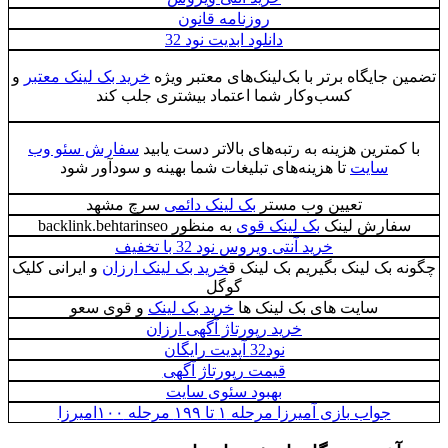
روزنامه قانون
دانلود ابدیت نود 32
 جایگاه برتر با بک‌لینک‌های معتبر ویژه
خرید بک لینک معتبر
و
کسب‌وکار شما اعتماد بیشتری جلب کند
 کمترین هزینه به رتبه‌های بالاتر دست یابید
سفارش سئو وب
سایت
تا هزینه‌های تبلیغات شما بهینه و سودآور شود
تعیین وب مستر
بک لینک دائمی
سرچ مشهد
فارش لینک
بک لینک قوی
به منظور backlink.behtarinseo
خرید آنتی ویروس نود 32 با تخفیف
 بک لینک بگیریم بک لینک ق
خرید بک لینک ارزان
و ایرانی کلیک
گوگل
سایت های بک لینک ها
خرید بک لینک
و قوی سعو
خرید رپورتاژ آگهی ارزان
نود32 آپدیت رایگان
قیمت رپورتاژ آگهی
بهبود سئوی سایت
جواب بازی آمیرزا مرحله ۱ تا ۱۹۹ مرحله ۱۰۰امیرزا