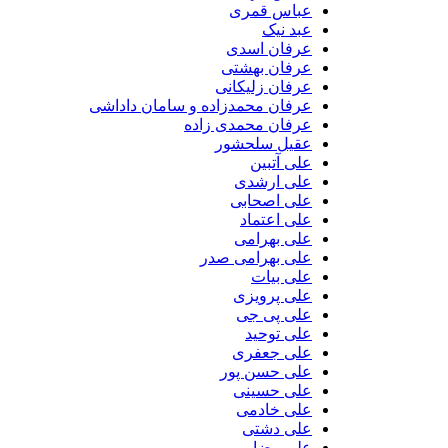
عباس قمری
عبد نیک
عرفان اسدی
عرفان بهشتی
عرفان زلیکانی
عرفان محمدزاده و سامان داداشی
عرفان محمدی زاده
عقیل سلحشور
علی آتبین
علی ارشدی
علی اصحابی
علی اعتماد
علی بهرامی
علی بهرامی صدر
علی بیات
علی پرویزی
علی پی جی
علی توحید
علی جعفری
علی حسن پور
علی حسینی
علی خادمی
علی دشتی
علی رضایی