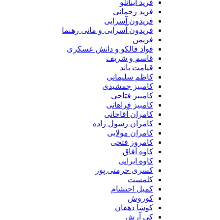
فرید اینانلو
فرید رحمانی
فریدون آسرایی
فریدون آسرایی و مانی رهنما
فریمن
فواد فالکو و دانش عسکری
قاسم و شریف
قیامت باند
کاظم سلیمانی
کامبیز جمشیدی
کامبیز فتاحی
کامبیز فراهانی
کامران آقاخانی
کامران رسول زاده
کامران مولایی
کامروز فتحی
کاوه آفاق
کاوه ایرانی
کسری حرمتی پور
کلمست
کمیل احتشام
کوروش
کوشا دهقان
کی آرش