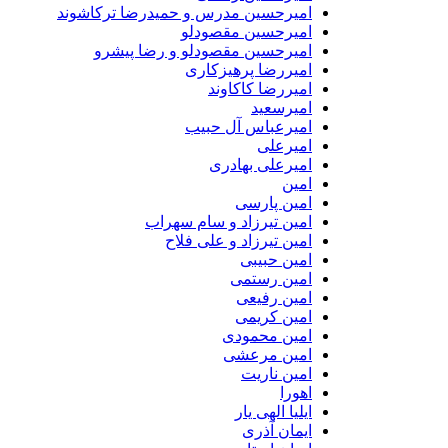
امیرحسین مدرس و حمیدرضا ترکاشوند
امیرحسین مقصودلو
امیرحسین مقصودلو و رضا پیشرو
امیررضا پرهیزکاری
امیررضا کاکاوند
امیرسعید
امیرعباس آل حبیب
امیرعلی
امیرعلی بهادری
امین
امین پارسی
امین تیرزاد و سام سهراب
امین تیرزاد و علی فلاح
امین حبیبی
امین رستمی
امین رفیعی
امین کریمی
امین محمودی
امین مرعشی
امین ناریت
اهورا
ایلیا الهی یار
ایمان آذری