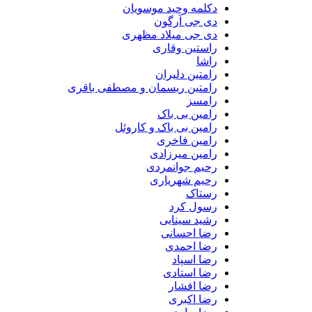
دکلمه وحید موسویان
دی جی آرگون
دی جی میلاد مظهری
راستین وقاری
راشا
رامتین دلیران
رامتین ریسمان و مصطفی باقری
رامسز
رامین بی باک
رامین بی باک و کاروئل
رامین فاخری
رامین میرزادی
رحیم جوانمردی
رحیم شهریاری
رستاک
رسول کرد
رشید سینایی
رضا احسانی
رضا احمدی
رضا اسپاد
رضا استادی
رضا افشار
رضا اکبری