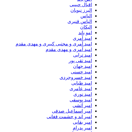
اقبال حبیبی
البرز نبویان
الیاس
الیاس قنبرى
الیکان
امو باند
امید آمری
امید آمری و مجتبی کبیری و مهدى مقدم
امید آمری و مهدی مقدم
امید ترابی
امید تقی پور
امید جهان
امید حسنی
امید خسروجردی
امید طبایی
امید عامری
امید نوری
امید یوسفی
امیر آتشی
امیر اسماعیل صدفی
امیر اند و حشمت فغانی
امیر بقایی
امیر پدرام