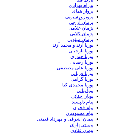
پدرام بهزادی
پرواز همای
پرویز پرستویی
پژمان آر جی
پژمان غلامی
پژمان کلانی
پژمان مینویی
پوریا آژند و محمد آژند
پوریا بارجینی
پوریا حیدری
پوریا رضایی
پوریا علی مصطفی
پوریا قربانی
پوریا گرامی
پوریا محمدی کیا
پویا بیاتی
پویان جناتی
پیام دلپسند
پیام فخری
پیام محمودیان
پیمان اشرفی و مهرداد قیمنی
پیمان پهلوان
پیمان قنادی