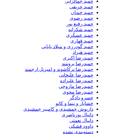
حمید جمالزایی
حمید حریفی
حمید خندان
حمید رضوی
حمید رفیع پور
حمید شکرانه
حمید عسکری
حمید قهاری
حمید گودرزی و میلاد بابایی
حمید هیراد
حمیدرضا اکبری
حمیدرضا برومند
حمیدرضا ترکاشوند و امیریل ارجمند
حمیدرضا علیخانی
حمیدرضا علیزاده
حمیدرضا مازوچی
حمیدرضا محوی
خسرو دادگر
خشایار و نیما و کانو
داریوش جمشیدی و کامبیز جمشیدی
دانیال پورناصری
دانیال نعمتی
داوود فشکی
دسته‌بندی نشده