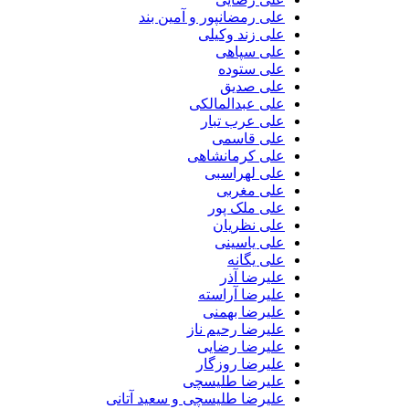
علی رمضانپور و آمین بند
علی زند وکیلی
علی سپاهی
علی ستوده
علی صدیق
علی عبدالمالکی
علی عرب تبار
علی قاسمی
علی کرمانشاهی
علی لهراسبی
علی مغربی
علی ملک پور
علی نظریان
علی یاسینی
علی یگانه
علیرضا آذر
علیرضا آراسته
علیرضا بهمنی
علیرضا رحیم ناز
علیرضا رضایی
علیرضا روزگار
علیرضا طلیسچی
علیرضا طلیسچی و سعید آتانی