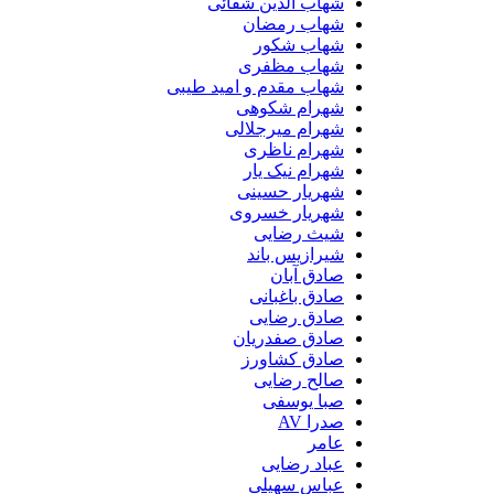
شهاب الدین شفائی
شهاب رمضان
شهاب شکور
شهاب مظفری
شهاب مقدم و امید طیبی
شهرام شکوهی
شهرام میرجلالی
شهرام ناظری
شهرام نیک یار
شهریار حسینی
شهریار خسروی
شیث رضایی
شیرازیس باند
صادق آبان
صادق باغبانی
صادق رضایی
صادق صفدریان
صادق کشاورز
صالح رضایی
صبا یوسفی
صدرا AV
عامر
عباد رضایی
عباس سهیلی