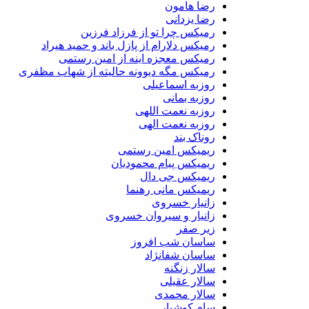
رضا هامون
رضا یزدانی
رمیکس چرا تو از فرزاد فرزین
رمیکس دلارام از پازل باند و حمید هیراد
رمیکس معجزه اینه از امین رستمی
رمیکس مگه دیوونه حالیته از شهاب مظفری
روزبه اسماعیلی
روزبه بمانی
روزبه نعمت اللهی
روزبه نعمت الهی
روناک بند
ریمیکس امین رستمی
ریمیکس پیام محمودیان
ریمیکس جی دال
ریمیکس مانی رهنما
زانیار خسروی
زانیار و سیروان خسروی
زیر صفر
ساسان شب افروز
ساسان شفانژاد
سالار زنگنه
سالار عقیلی
سالار محمدی
سام کوشیار