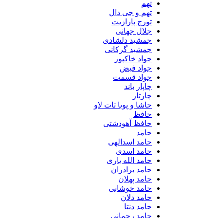
تهم
تهم و جی دال
تورج پارازیت
جلال جهانی
جمشید دلشادی
جمشید گرکانی
جواد خاکپور
جواد فیض
جواد قسمت
چاپار باند
چارتار
حاشا و پویا تات لاو
حافظ
حافظ آهودشتی
حامد
حامد اسدالهی
حامد اسدی
حامد الله یاری
حامد برادران
حامد پهلان
حامد خوشابی
حامد دلان
حامد دنتا
حامد رحمانی