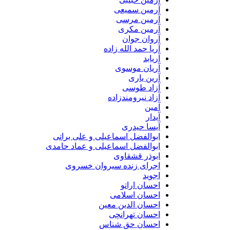
آرمین سمیعی
آرمین مرسی
آرمین مکری
آروان جوان
آریا حمد الله زاده
آریابد
آریان موسوی
آرین یاری
آزاد طوسی
آزاد نیرومندزاده
آمین
آیدار
آیسا حیدری
ابوالفضل اسماعیلی و علی براتی
ابوالفضل اسماعیلی و عماد حامدی
ابوذر قشقاوی
اجرای زنده سیروان خسروی
اجوید
احسان اراتو
احسان اسلامی
احسان الدین معین
احسان تهرانچی
احسان حق شناس