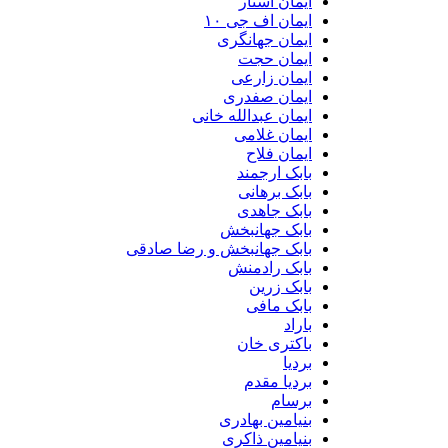
ایمان استار
ایمان اف جی ۱۰
ایمان جهانگری
ایمان حجت
ایمان زارعی
ایمان صفدری
ایمان عبدالله خانی
ایمان غلامی
ایمان فلاح
بابک ارجمند
بابک برهانی
بابک جاهدی
بابک جهانبخش
بابک جهانبخش و رضا صادقی
بابک رادمنش
بابک زرین
بابک مافی
باراد
باکتری خان
بردیا
بردیا مقدم
برسام
بنیامین بهادری
بنیامین ذاکری