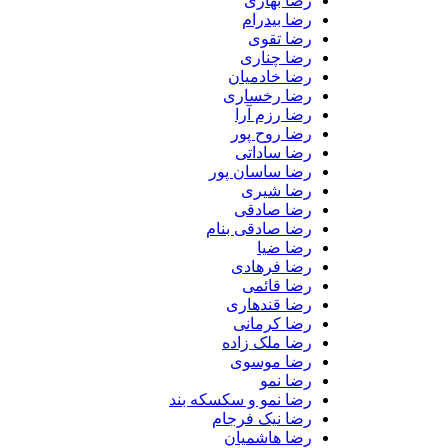
رضا بهاری
رضا بیدرام
رضا تقوی
رضا چناری
رضا خادمیان
رضا رخساری
رضا رزم آرا
رضا روح پور
رضا ساداتی
رضا ساسان پور
رضا شیری
رضا صادقی
رضا صادقی بنام
رضا ضیا
رضا فرهادی
رضا قائمی
رضا قندهاری
رضا کرمانی
رضا ملک زاده
رضا موسوی
رضا نمو
رضا نمو و سکسکه بند
رضا نیک فرجام
رضا هاشمیان