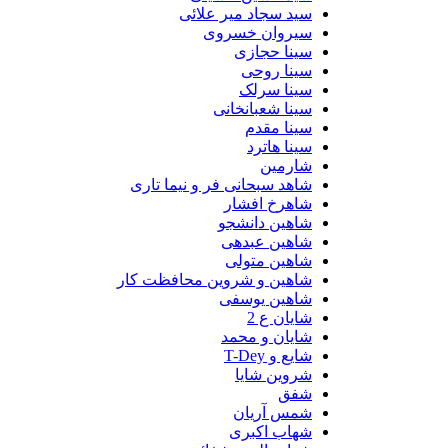
سید سجاد میر علائی
سیروان خسروی
سینا حجازی
سینا روحی
سینا سرلک
سینا شعبانخانی
سینا مقدم
سینا هاترد
شارمین
شاهد سبحانی فر و نیما تاری
شاهرخ افشار
شاهین دانشجو
شاهین عبدهی
شاهین متولی
شاهین و شروین محافظت کار
شاهین یوسفی
شایان ع 2
شایان و محمد
شایع و T-Dey
شروین شایا
شفق
شمس آریان
شهاب اکبری