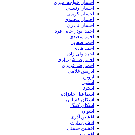
احسان خواجه امیری
احسان رئیسی
احسان کریمی
احسان محمدی
احسان نی زن
احمد ابوذر خانی فرد
احمد سعیدی
احمد صفایی
احمد هادی
احمد ولی زاده
احمدرضا شهریاری
احمدرضا عزیزی
ادریس غلامی
اروین
استون
استونا
اسماعیل خانزاده
اشکان کشاورز
اشکان کینگ
اشوان
افشین آذری
افشین باران
افشین حسنی
افق باند