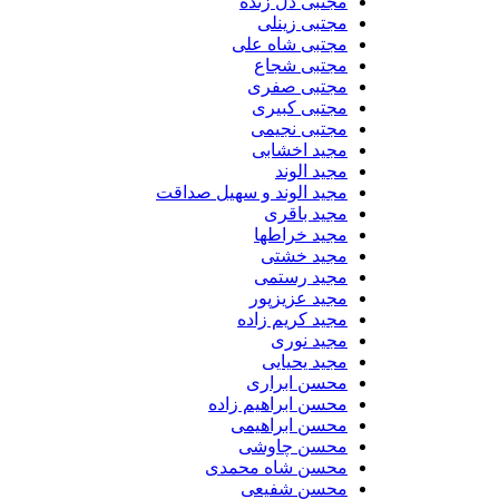
مجتبی دل زنده
مجتبی زینلی
مجتبی شاه علی
مجتبی شجاع
مجتبی صفری
مجتبی کبیری
مجتبی نجیمی
مجید اخشابی
مجید الوند‎
مجید الوند و سهیل صداقت
مجید باقری
مجید خراطها
مجید خشتی
مجید رستمی
مجید عزیزپور
مجید کریم زاده
مجید نوری
مجید یحیایی
محسن ابراری
محسن ابراهیم زاده
محسن ابراهیمی
محسن چاوشی
محسن شاه محمدی
محسن شفیعی