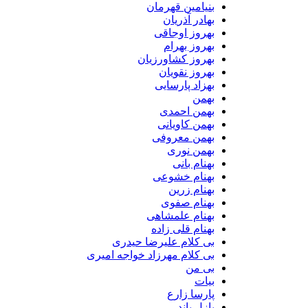
بنیامین قهرمان
بهادر آذریان
بهروز اوجاقی
بهروز بهرام
بهروز کشاورزیان
بهروز نقویان
بهزاد پارسایی
بهمن
بهمن احمدی
بهمن کاویانی
بهمن معروفی
بهمن نوری
بهنام بانی
بهنام خشوعی
بهنام زرین
بهنام صفوی
بهنام علمشاهی
بهنام قلی زاده
بی کلام علیرضا حیدری
بی کلام مهرزاد خواجه امیری
بی من
بیات
پارسا زارع
پازل باند