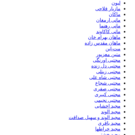
لیون
مازیار فلاحی
ماکان
مانی ارمغان
مانی رهنما
مانی کاکاوند
ماهان بهرام خان
ماهان مقدس زاده
مت-این
متین معزپور
مجتبی اورنگی
مجتبی دل زنده
مجتبی زینلی
مجتبی شاه علی
مجتبی شجاع
مجتبی صفری
مجتبی کبیری
مجتبی نجیمی
مجید اخشابی
مجید الوند‎
مجید الوند و سهیل صداقت
مجید باقری
مجید خراطها
مجید خشتی