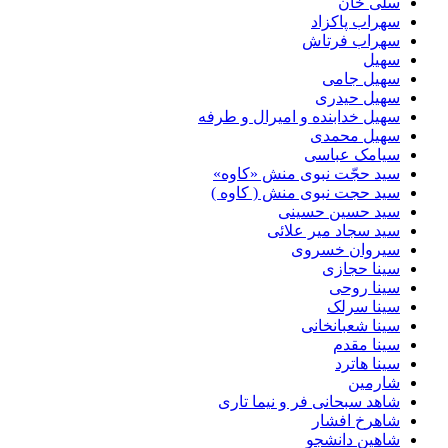
سلی خان
سهراب پاکزاد
سهراب فرتاش
سهیل
سهیل جامی
سهیل حیدری
سهیل خدابنده و امیرال و طرفه
سهیل محمدی
سیامک عباسی
سید حجّت نبوی منش «کاوه»
سید حجت نبوی منش ( کاوه )
سید حسین حسینى
سید سجاد میر علائی
سیروان خسروی
سینا حجازی
سینا روحی
سینا سرلک
سینا شعبانخانی
سینا مقدم
سینا هاترد
شارمین
شاهد سبحانی فر و نیما تاری
شاهرخ افشار
شاهین دانشجو