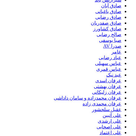
صادق آبان
صادق باغبانی
صادق رضایی
صادق صفدریان
صادق کشاورز
صالح رضایی
صبا یوسفی
صدرا AV
عامر
عباد رضایی
عباس سهیلی
عباس قمری
عبد نیک
عرفان اسدی
عرفان بهشتی
عرفان زلیکانی
عرفان محمدزاده و سامان داداشی
عرفان محمدی زاده
عقیل سلحشور
علی آتبین
علی ارشدی
علی اصحابی
علی اعتماد