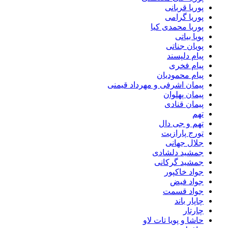
پوریا قربانی
پوریا گرامی
پوریا محمدی کیا
پویا بیاتی
پویان جناتی
پیام دلپسند
پیام فخری
پیام محمودیان
پیمان اشرفی و مهرداد قیمنی
پیمان پهلوان
پیمان قنادی
تهم
تهم و جی دال
تورج پارازیت
جلال جهانی
جمشید دلشادی
جمشید گرکانی
جواد خاکپور
جواد فیض
جواد قسمت
چاپار باند
چارتار
حاشا و پویا تات لاو