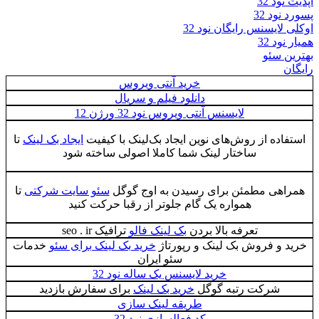
آپدیت نود 32
پسورد نود 32
اوکلی لایسنس رایگان نود 32
همیار نود 32
بهترین سئو
رایگان
خرید آنتی ویروس
دانلود فیلم و سریال
لایسنس آنتی ویروس نود 32 ورژن 12
استفاده از روش‌های نوین ایجاد بک‌لینک با کیفیت
ایجاد بک لینک
تا
ساختار لینک شما کاملا اصولی ساخته شود
همراهی مطمئن برای رسیدن به اوج گوگل
سئو سایت شرکتی
تا
همواره یک گام جلوتر از رقبا حرکت کنید
تعرفه بالا بردن
بک لینک فالو
ترافیک seo . ir
خرید و فروش بک لینک و رپورتاژ
خرید بک لینک برای سئو
خدمات
سئو ایران
خرید لایسنس یک ساله نود 32
شرکت رتبه گوگل
خرید بک لینک
برای سفارش بازدید
طریقه لینک سازی
کد فعالسازی نود 32