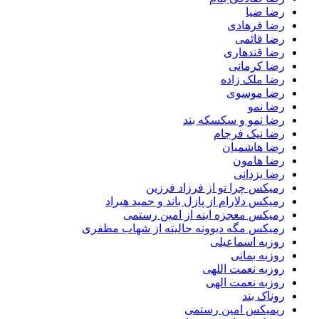
رضا ضیا
رضا فرهادی
رضا قائمی
رضا قندهاری
رضا کرمانی
رضا ملک زاده
رضا موسوی
رضا نمو
رضا نمو و سکسکه بند
رضا نیک فرجام
رضا هاشمیان
رضا هامون
رضا یزدانی
رمیکس چرا تو از فرزاد فرزین
رمیکس دلارام از پازل باند و حمید هیراد
رمیکس معجزه اینه از امین رستمی
رمیکس مگه دیوونه حالیته از شهاب مظفری
روزبه اسماعیلی
روزبه بمانی
روزبه نعمت اللهی
روزبه نعمت الهی
روناک بند
ریمیکس امین رستمی