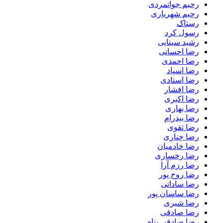
رحیم جوانمردی
رحیم شهریاری
رستاک
رسول کرد
رشید سینایی
رضا احسانی
رضا احمدی
رضا اسپاد
رضا استادی
رضا افشار
رضا اکبری
رضا بهاری
رضا بیدرام
رضا تقوی
رضا چناری
رضا خادمیان
رضا رخساری
رضا رزم آرا
رضا روح پور
رضا ساداتی
رضا ساسان پور
رضا شیری
رضا صادقی
رضا صادقی بنام