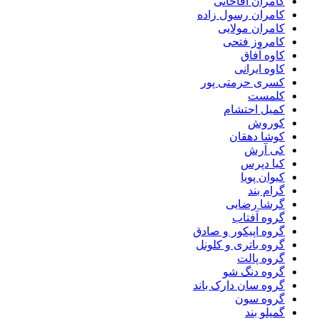
کامران آقاخانی
کامران رسول زاده
کامران مولایی
کامروز فتحی
کاوه آفاق
کاوه ایرانی
کسری حرمتی پور
کلمست
کمیل احتشام
کوروش
کوشا دهقان
کی آرش
کیا دپرس
کیوان پویا
گرام بند
گرشا رضایی
گروه آفتاب
گروه اپیکور و صادق
گروه باتری و کلونل
گروه پالت
گروه دنگ شو
گروه سان دارک باند
گروه سون
گمیلو بند