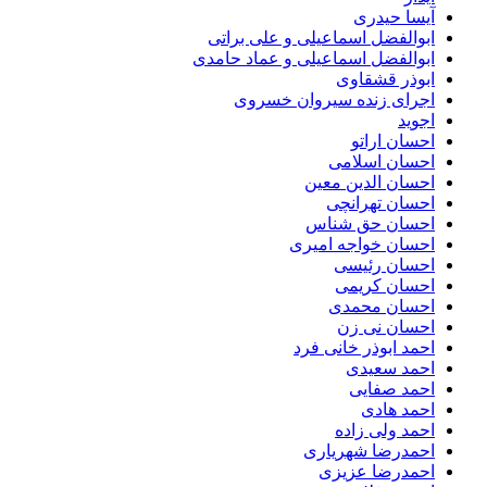
آیسا حیدری
ابوالفضل اسماعیلی و علی براتی
ابوالفضل اسماعیلی و عماد حامدی
ابوذر قشقاوی
اجرای زنده سیروان خسروی
اجوید
احسان اراتو
احسان اسلامی
احسان الدین معین
احسان تهرانچی
احسان حق شناس
احسان خواجه امیری
احسان رئیسی
احسان کریمی
احسان محمدی
احسان نی زن
احمد ابوذر خانی فرد
احمد سعیدی
احمد صفایی
احمد هادی
احمد ولی زاده
احمدرضا شهریاری
احمدرضا عزیزی