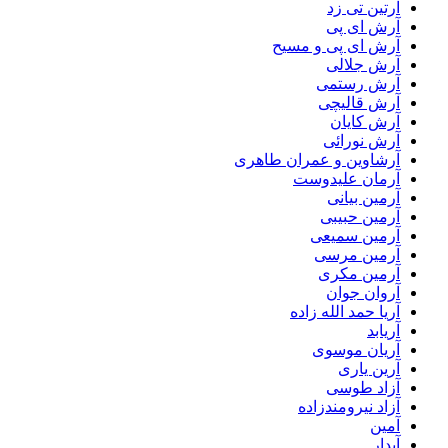
آرتین تی زد
آرش ای پی
آرش ای پی و مسیح
آرش جلالی
آرش رستمی
آرش قالیچی
آرش کایان
آرش نورائی
آرشاوین و عمران طاهری
آرمان علیدوست
آرمین بیانی
آرمین حبیبی
آرمین سمیعی
آرمین مرسی
آرمین مکری
آروان جوان
آریا حمد الله زاده
آریابد
آریان موسوی
آرین یاری
آزاد طوسی
آزاد نیرومندزاده
آمین
آیدار