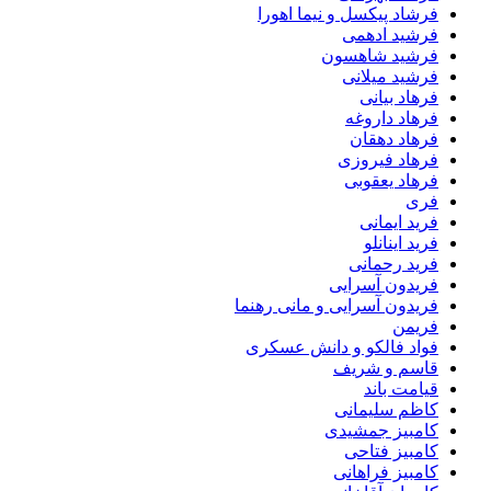
فرشاد پیکسل و نیما اهورا
فرشید ادهمی
فرشید شاهسون
فرشید میلانی
فرهاد بیانی
فرهاد داروغه
فرهاد دهقان
فرهاد فیروزی
فرهاد یعقوبی
فری
فرید ایمانی
فرید اینانلو
فرید رحمانی
فریدون آسرایی
فریدون آسرایی و مانی رهنما
فریمن
فواد فالکو و دانش عسکری
قاسم و شریف
قیامت باند
کاظم سلیمانی
کامبیز جمشیدی
کامبیز فتاحی
کامبیز فراهانی