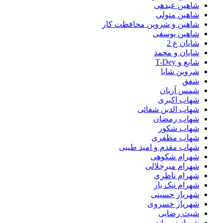
شاهین عبدهی
شاهین متولی
شاهین و شروین محافظت کار
شاهین یوسفی
شایان ع 2
شایان و محمد
شایع و T-Dey
شروین شایا
شفق
شمس آریان
شهاب اکبری
شهاب الدین شفائی
شهاب رمضان
شهاب شکور
شهاب مظفری
شهاب مقدم و امید طیبی
شهرام شکوهی
شهرام میرجلالی
شهرام ناظری
شهرام نیک یار
شهریار حسینی
شهریار خسروی
شیث رضایی
شیرازیس باند