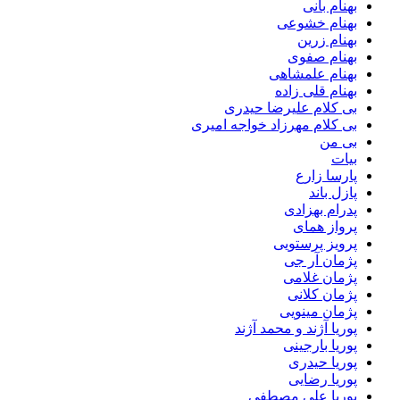
بهنام بانی
بهنام خشوعی
بهنام زرین
بهنام صفوی
بهنام علمشاهی
بهنام قلی زاده
بی کلام علیرضا حیدری
بی کلام مهرزاد خواجه امیری
بی من
بیات
پارسا زارع
پازل باند
پدرام بهزادی
پرواز همای
پرویز پرستویی
پژمان آر جی
پژمان غلامی
پژمان کلانی
پژمان مینویی
پوریا آژند و محمد آژند
پوریا بارجینی
پوریا حیدری
پوریا رضایی
پوریا علی مصطفی