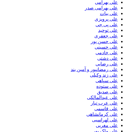
علی بهرامی
علی بهرامی صدر
علی بیات
علی پرویزی
علی پی جی
علی توحید
علی جعفری
علی حسن پور
علی حسینی
علی خادمی
علی دشتی
علی رضایی
علی رمضانپور و آمین بند
علی زند وکیلی
علی سپاهی
علی ستوده
علی صدیق
علی عبدالمالکی
علی عرب تبار
علی قاسمی
علی کرمانشاهی
علی لهراسبی
علی مغربی
علی ملک پور