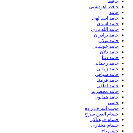
حافظ
حافظ آهودشتی
حامد
حامد اسدالهی
حامد اسدی
حامد الله یاری
حامد برادران
حامد پهلان
حامد خوشابی
حامد دلان
حامد دنتا
حامد رحمانی
حامد زمانی
حامد سیاهی
حامد فرمند
حامد لطفی
حامد محضرنیا
حامد همایون
حامی
حجت اشرف زاده
حسام الدین سراج
حسام فرهناکی
حسام مختاری
حسن تاج