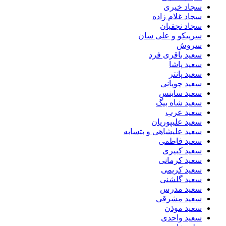
سجاد خیری
سجاد غلام زاده
سجاد نجفیان
سرپیکو و علی سان
سروش
سعید باقری فرد
سعید پاشا
سعید پانتر
سعید چوپانی
سعید ساینس
سعید شاه بیگ
سعید عرب
سعید علیپوریان
سعید علیشاهی و بتسابه
سعید فاطمی
سعید کبیری
سعید کرمانی
سعید کریمی
سعید گلشنی
سعید مدرس
سعید مشرقی
سعید موذن
سعید واحدی