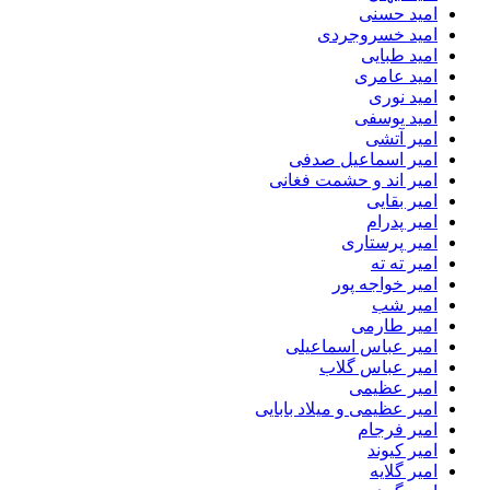
امید حسنی
امید خسروجردی
امید طبایی
امید عامری
امید نوری
امید یوسفی
امیر آتشی
امیر اسماعیل صدفی
امیر اند و حشمت فغانی
امیر بقایی
امیر پدرام
امیر پرستاری
امیر ته ته
امیر خواجه پور
امیر شب
امیر طارمی
امیر عباس اسماعیلی
امیر عباس گلاب
امیر عظیمی
امیر عظیمی و میلاد بابایی
امیر فرجام
امیر کیوند
امیر گلایه