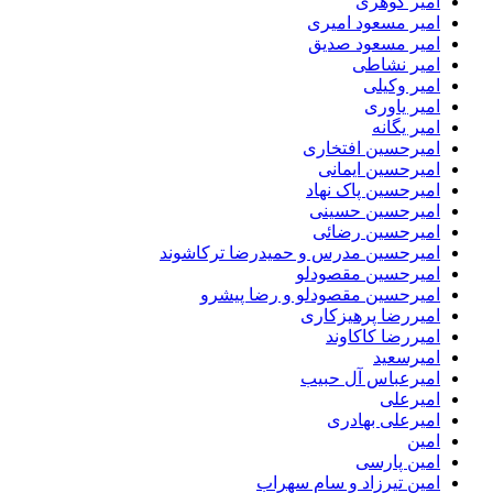
امیر گوهری
امیر مسعود امیری
امیر مسعود صدیق
امیر نشاطی
امیر وکیلی
امیر یاوری
امیر یگانه
امیرحسین افتخاری
امیرحسین ایمانی
امیرحسین پاک نهاد
امیرحسین حسینی
امیرحسین رضائی
امیرحسین مدرس و حمیدرضا ترکاشوند
امیرحسین مقصودلو
امیرحسین مقصودلو و رضا پیشرو
امیررضا پرهیزکاری
امیررضا کاکاوند
امیرسعید
امیرعباس آل حبیب
امیرعلی
امیرعلی بهادری
امین
امین پارسی
امین تیرزاد و سام سهراب