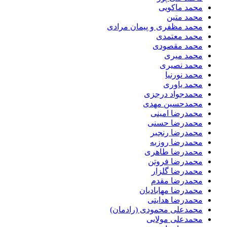
محمد ماکویی
محمد متین
محمد مظفری و پیمان مرادی
محمد معتمدی
محمد مقصودی
محمد میری
محمد نصیری
محمد نورنیا
محمد یاوری
محمدجواد درجزی
محمدحسین مهدی
محمدرضا امینی
محمدرضا حسنی
محمدرضا رنجبر
محمدرضا روزبه
محمدرضا طاهری
محمدرضا فروتن
محمدرضا گلزار
محمدرضا مقدم
محمدرضا مهابادیان
محمدرضا هدایتی
محمدعلی محمودی (رادمان)
محمدعلی مولایی