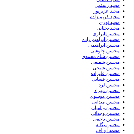
مجید رستمی
مجید عزیزپور
مجید کریم زاده
مجید نوری
مجید یحیایی
محسن ابراری
محسن ابراهیم زاده
محسن ابراهیمی
محسن چاوشی
محسن شاه محمدی
محسن شفیعی
محسن شیخی
محسن علیزاده
محسن فسایی
محسن لرد
محسن مهراد
محسن موسوی
محسن میدانی
محسن والهیان
محسن وجدانی
محسن یاحقی
محسن یگانه
محمد اچ اف