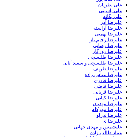
علی نظریان
علی یاسینی
علی یگانه
علیرضا آذر
علیرضا آراسته
علیرضا بهمنی
علیرضا رحیم ناز
علیرضا رضایی
علیرضا روزگار
علیرضا طلیسچی
علیرضا طلیسچی و سعید آتانی
علیرضا ظریف
علیرضا عباس زاده
علیرضا قادری
علیرضا قاضی
علیرضا قربانی
علیرضا کیایی
علیرضا مهدیان
علیرضا مهرکام
علیرضا ندرلو
علیرضا ی
علیشمس و مهدی جهانی
عماد طالب زاده