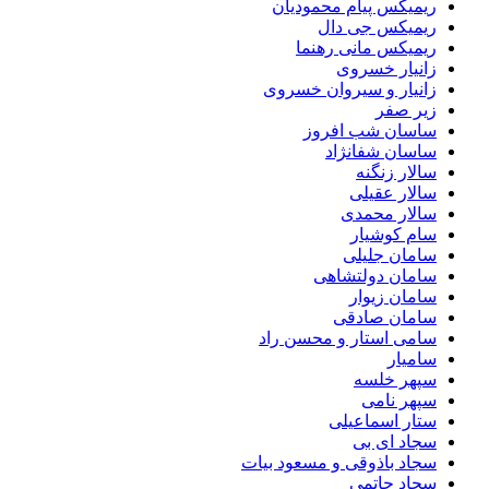
ریمیکس پیام محمودیان
ریمیکس جی دال
ریمیکس مانی رهنما
زانیار خسروی
زانیار و سیروان خسروی
زیر صفر
ساسان شب افروز
ساسان شفانژاد
سالار زنگنه
سالار عقیلی
سالار محمدی
سام کوشیار
سامان جلیلی
سامان دولتشاهی
سامان زیوار
سامان صادقی
سامی استار و محسن راد
سامیار
سپهر خلسه
سپهر نامی
ستار اسماعیلی
سجاد ای بی
سجاد باذوقی و مسعود بیات
سجاد حاتمی