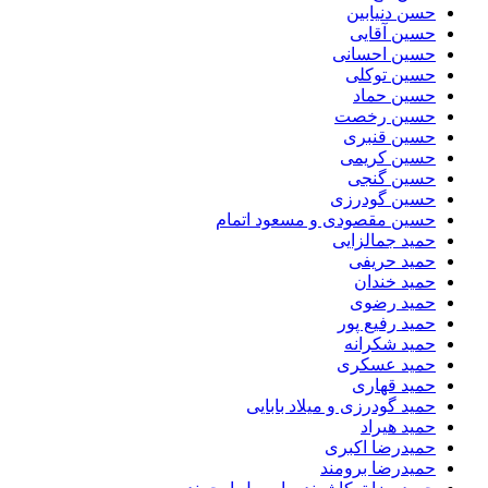
حسن دنیابین
حسین آقایی
حسین احسانی
حسین توکلی
حسین حماد
حسین رخصت
حسین قنبری
حسین کریمی
حسین گنجی
حسین گودرزی
حسین مقصودی و مسعود اتمام
حمید جمالزایی
حمید حریفی
حمید خندان
حمید رضوی
حمید رفیع پور
حمید شکرانه
حمید عسکری
حمید قهاری
حمید گودرزی و میلاد بابایی
حمید هیراد
حمیدرضا اکبری
حمیدرضا برومند