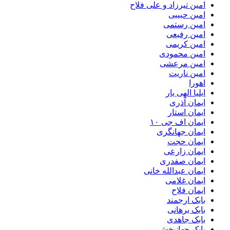
امین تیرزاد و علی فلاح
امین حبیبی
امین رستمی
امین رفیعی
امین کریمی
امین محمودی
امین مرعشی
امین ناریت
اهورا
ایلیا الهی یار
ایمان آذری
ایمان استار
ایمان اف جی ۱۰
ایمان جهانگری
ایمان حجت
ایمان زارعی
ایمان صفدری
ایمان عبدالله خانی
ایمان غلامی
ایمان فلاح
بابک ارجمند
بابک برهانی
بابک جاهدی
بابک جهانبخش