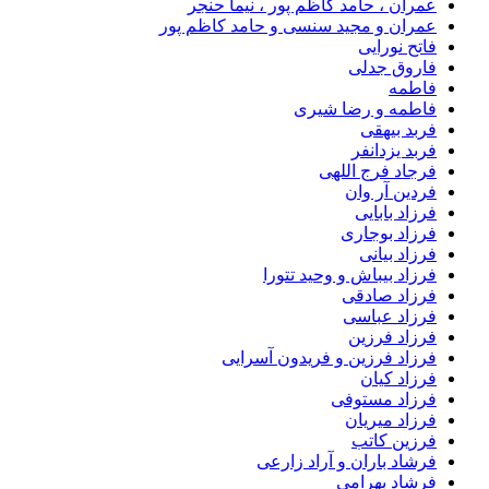
عمران ، حامد کاظم پور ، نیما حنجر
عمران و مجید سنسی و حامد کاظم پور
فاتح نورایی
فاروق جدلی
فاطمه
فاطمه و رضا شیری
فربد بیهقی
فربد یزدانفر
فرجاد فرج اللهی
فردین آر وان
فرزاد بابایی
فرزاد بوجاری
فرزاد بیانی
فرزاد بیباش و وحید تتورا
فرزاد صادقی
فرزاد عباسی
فرزاد فرزین
فرزاد فرزین و فریدون آسرایی
فرزاد کیان
فرزاد مستوفی
فرزاد میریان
فرزین کاتب
فرشاد باران و آراد زارعی
فرشاد بهرامی