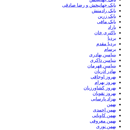
بابک جهانبخش و رضا صادقی
بابک رادمنش
بابک زرین
بابک مافی
باراد
باکتری خان
بردیا
بردیا مقدم
برسام
بنیامین بهادری
بنیامین ذاکری
بنیامین قهرمان
بهادر آذریان
بهروز اوجاقی
بهروز بهرام
بهروز کشاورزیان
بهروز نقویان
بهزاد پارسایی
بهمن
بهمن احمدی
بهمن کاویانی
بهمن معروفی
بهمن نوری