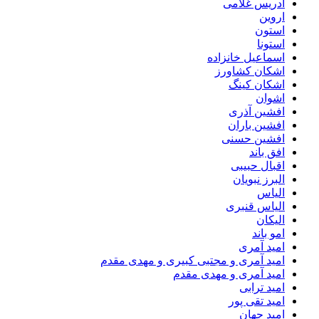
ادریس غلامی
اروین
استون
استونا
اسماعیل خانزاده
اشکان کشاورز
اشکان کینگ
اشوان
افشین آذری
افشین باران
افشین حسنی
افق باند
اقبال حبیبی
البرز نبویان
الیاس
الیاس قنبرى
الیکان
امو باند
امید آمری
امید آمری و مجتبی کبیری و مهدى مقدم
امید آمری و مهدی مقدم
امید ترابی
امید تقی پور
امید جهان