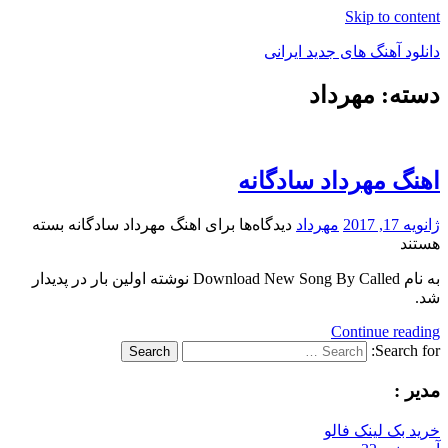
Skip to content
دانلود آهنگ های جدید ایرانی
دسته: مهرداد
دانلود
فول
آلبوم
موزیک
اهنگ مهرداد سادگانه
ژانویه 17, 2017
مهرداد
دیدگاه‌ها
برای اهنگ مهرداد سادگانه
بسته
هستند
به نام Download New Song By Called نوشته اولین بار در پدیدار
شد.
Continue reading
Search for:
Search
مدیر :
خرید بک لینک فالو