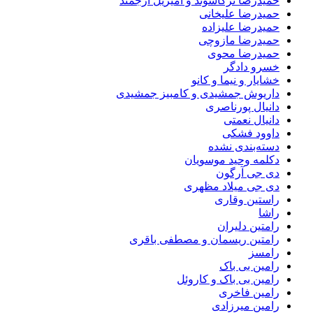
حمیدرضا ترکاشوند و امیریل ارجمند
حمیدرضا علیخانی
حمیدرضا علیزاده
حمیدرضا مازوچی
حمیدرضا محوی
خسرو دادگر
خشایار و نیما و کانو
داریوش جمشیدی و کامبیز جمشیدی
دانیال پورناصری
دانیال نعمتی
داوود فشکی
دسته‌بندی نشده
دکلمه وحید موسویان
دی جی آرگون
دی جی میلاد مظهری
راستین وقاری
راشا
رامتین دلیران
رامتین ریسمان و مصطفی باقری
رامسز
رامین بی باک
رامین بی باک و کاروئل
رامین فاخری
رامین میرزادی