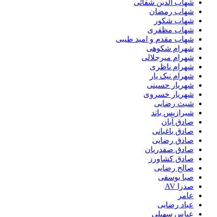
شهاب الدین شفائی
شهاب رمضان
شهاب شکور
شهاب مظفری
شهاب مقدم و امید طیبی
شهرام شکوهی
شهرام میرجلالی
شهرام ناظری
شهرام نیک یار
شهریار حسینی
شهریار خسروی
شیث رضایی
شیرازیس باند
صادق آبان
صادق باغبانی
صادق رضایی
صادق صفدریان
صادق کشاورز
صالح رضایی
صبا یوسفی
صدرا AV
عامر
عباد رضایی
عباس سهیلی