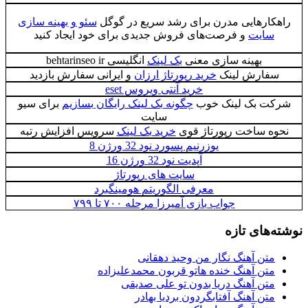
راهکارهایی مدرن برای رشد سریع در گوگل
سئو و بهینه سازی
سایت
و فرصت‌های فروش جدیدی برای خود ایجاد کنید
بهینه سازی معنی
بک لینک
انگلیسی behtarinseo ir
سفارش لینک
خرید رپورتاژ ارزان
و ایرانی سفارش بازدید
خرید آنتی ویروس eset
شرکت بک لینک خوب
چگونه بک لینک رایگان بسازیم
برای سیو
سایت
نحوه ساخت رپورتاژ قوی
خرید بک لینک
سرویس افزایش رتبه
یوزرنیم پسورد نود 32 ورژن 8
آپدیت نود 32 ورژن 16
سایت های رپورتاژ
معرفی الگوریتم هومینگبرد
جواب بازی آمیرزا مرحله ۷۰۰ تا ۷۹۹
نوشته‌های تازه
متن آهنگ نگار من وحید دهقانی
متن آهنگ خنده هاتو قربون محمدعلیزاده
متن آهنگ دریا بدون تو علی صدیقی
متن آهنگ آفتابگردون بردیا بهادر