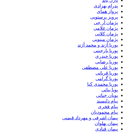
پازل باند
پدرام بهزادی
پرواز همای
پرویز پرستویی
پژمان آر جی
پژمان غلامی
پژمان کلانی
پژمان مینویی
پوریا آژند و محمد آژند
پوریا بارجینی
پوریا حیدری
پوریا رضایی
پوریا علی مصطفی
پوریا قربانی
پوریا گرامی
پوریا محمدی کیا
پویا بیاتی
پویان جناتی
پیام دلپسند
پیام فخری
پیام محمودیان
پیمان اشرفی و مهرداد قیمنی
پیمان پهلوان
پیمان قنادی