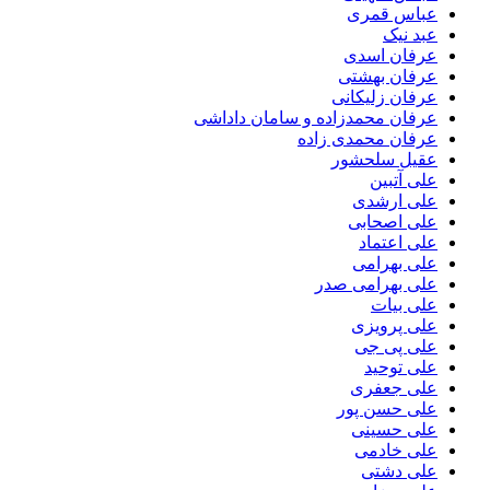
عباس قمری
عبد نیک
عرفان اسدی
عرفان بهشتی
عرفان زلیکانی
عرفان محمدزاده و سامان داداشی
عرفان محمدی زاده
عقیل سلحشور
علی آتبین
علی ارشدی
علی اصحابی
علی اعتماد
علی بهرامی
علی بهرامی صدر
علی بیات
علی پرویزی
علی پی جی
علی توحید
علی جعفری
علی حسن پور
علی حسینی
علی خادمی
علی دشتی