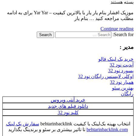
بسته هستند
موزیک افشار بنام یار یار با بالاترین کیفیت – Yar Yar برای به ادامه
مطلب مراجعه کنید … بنام یار
Continue reading
Search for:
Search
مدیر :
خرید بک لینک فالو
آپدیت نود 32
پسورد نود 32
اوکلی لایسنس رایگان نود 32
همیار نود 32
بهترین سئو
رایگان
خرید آنتی ویروس
دانلود فیلم های جدید
کلید نود 32
انتخاب بهینه بک‌لینک با کیفیت behtarinbacklink
سفارش بک لینک
behtarinbacklink.com
تا تاثیر بیشتری بر سئو و برندینگ بگذارید