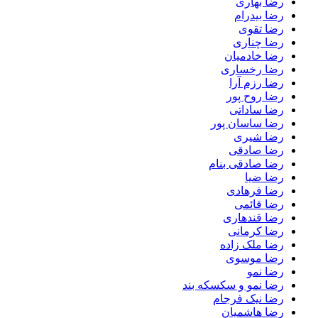
رضا بهاری
رضا بیدرام
رضا تقوی
رضا چناری
رضا خادمیان
رضا رخساری
رضا رزم آرا
رضا روح پور
رضا ساداتی
رضا ساسان پور
رضا شیری
رضا صادقی
رضا صادقی بنام
رضا ضیا
رضا فرهادی
رضا قائمی
رضا قندهاری
رضا کرمانی
رضا ملک زاده
رضا موسوی
رضا نمو
رضا نمو و سکسکه بند
رضا نیک فرجام
رضا هاشمیان