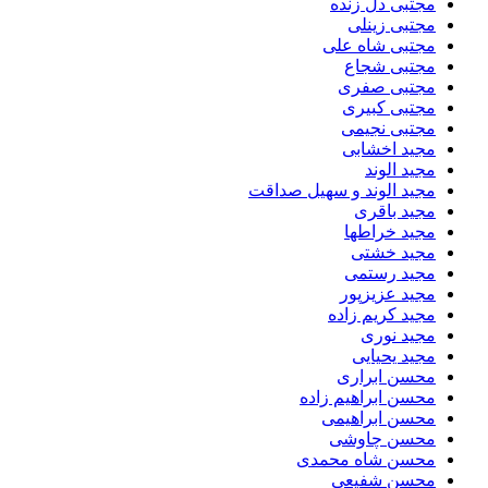
مجتبی دل زنده
مجتبی زینلی
مجتبی شاه علی
مجتبی شجاع
مجتبی صفری
مجتبی کبیری
مجتبی نجیمی
مجید اخشابی
مجید الوند‎
مجید الوند و سهیل صداقت
مجید باقری
مجید خراطها
مجید خشتی
مجید رستمی
مجید عزیزپور
مجید کریم زاده
مجید نوری
مجید یحیایی
محسن ابراری
محسن ابراهیم زاده
محسن ابراهیمی
محسن چاوشی
محسن شاه محمدی
محسن شفیعی