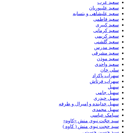
سعید عرب
سعید علیپوریان
سعید علیشاهی و بتسابه
سعید فاطمی
سعید کبیری
سعید کرمانی
سعید کریمی
سعید گلشنی
سعید مدرس
سعید مشرقی
سعید موذن
سعید واحدی
سلی خان
سهراب پاکزاد
سهراب فرتاش
سهیل
سهیل جامی
سهیل حیدری
سهیل خدابنده و امیرال و طرفه
سهیل محمدی
سیامک عباسی
سید حجّت نبوی منش «کاوه»
سید حجت نبوی منش ( کاوه )
سید حسین حسینى