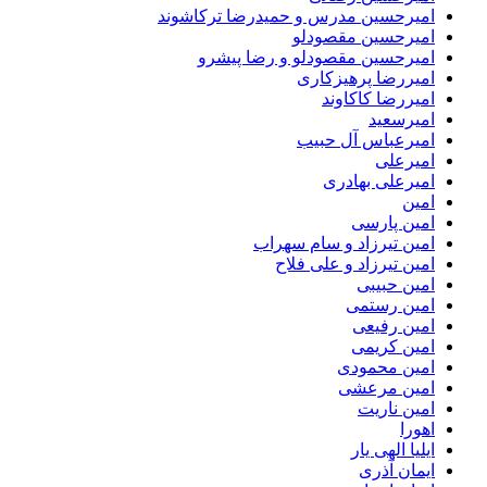
امیرحسین مدرس و حمیدرضا ترکاشوند
امیرحسین مقصودلو
امیرحسین مقصودلو و رضا پیشرو
امیررضا پرهیزکاری
امیررضا کاکاوند
امیرسعید
امیرعباس آل حبیب
امیرعلی
امیرعلی بهادری
امین
امین پارسی
امین تیرزاد و سام سهراب
امین تیرزاد و علی فلاح
امین حبیبی
امین رستمی
امین رفیعی
امین کریمی
امین محمودی
امین مرعشی
امین ناریت
اهورا
ایلیا الهی یار
ایمان آذری