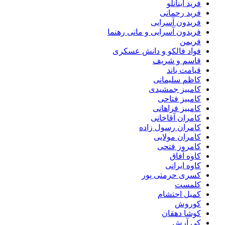
فرید اینانلو
فرید رحمانی
فریدون آسرایی
فریدون آسرایی و مانی رهنما
فریمن
فواد فالکو و دانش عسکری
قاسم و شریف
قیامت باند
کاظم سلیمانی
کامبیز جمشیدی
کامبیز فتاحی
کامبیز فراهانی
کامران آقاخانی
کامران رسول زاده
کامران مولایی
کامروز فتحی
کاوه آفاق
کاوه ایرانی
کسری حرمتی پور
کلمست
کمیل احتشام
کوروش
کوشا دهقان
کی آرش