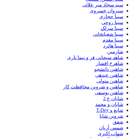
سید سجاد میر علائی
سیروان خسروی
سینا حجازی
سینا روحی
سینا سرلک
سینا شعبانخانی
سینا مقدم
سینا هاترد
شارمین
شاهد سبحانی فر و نیما تاری
شاهرخ افشار
شاهین دانشجو
شاهین عبدهی
شاهین متولی
شاهین و شروین محافظت کار
شاهین یوسفی
شایان ع 2
شایان و محمد
شایع و T-Dey
شروین شایا
شفق
شمس آریان
شهاب اکبری