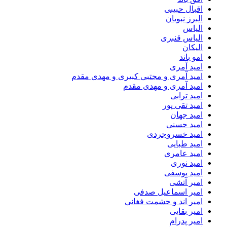
اقبال حبیبی
البرز نبویان
الیاس
الیاس قنبرى
الیکان
امو باند
امید آمری
امید آمری و مجتبی کبیری و مهدى مقدم
امید آمری و مهدی مقدم
امید ترابی
امید تقی پور
امید جهان
امید حسنی
امید خسروجردی
امید طبایی
امید عامری
امید نوری
امید یوسفی
امیر آتشی
امیر اسماعیل صدفی
امیر اند و حشمت فغانی
امیر بقایی
امیر پدرام