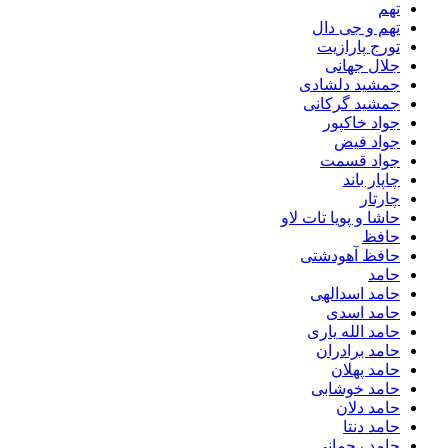
تهم
تهم و جی دال
تورج پارازیت
جلال جهانی
جمشید دلشادی
جمشید گرکانی
جواد خاکپور
جواد فیض
جواد قسمت
چاپار باند
چارتار
حاشا و پویا تات لاو
حافظ
حافظ آهودشتی
حامد
حامد اسدالهی
حامد اسدی
حامد الله یاری
حامد برادران
حامد پهلان
حامد خوشابی
حامد دلان
حامد دنتا
حامد رحمانی