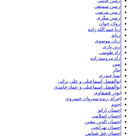
آرمین حبیبی
آرمین سمیعی
آرمین مرسی
آرمین مکری
آروان جوان
آریا حمد الله زاده
آریابد
آریان موسوی
آرین یاری
آزاد طوسی
آزاد نیرومندزاده
آمین
آیدار
آیسا حیدری
ابوالفضل اسماعیلی و علی براتی
ابوالفضل اسماعیلی و عماد حامدی
ابوذر قشقاوی
اجرای زنده سیروان خسروی
اجوید
احسان اراتو
احسان اسلامی
احسان الدین معین
احسان تهرانچی
احسان حق شناس