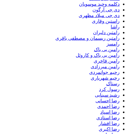
دکلمه وحید موسویان
دی جی آرگون
دی جی میلاد مظهری
راستین وقاری
راشا
رامتین دلیران
رامتین ریسمان و مصطفی باقری
رامسز
رامین بی باک
رامین بی باک و کاروئل
رامین فاخری
رامین میرزادی
رحیم جوانمردی
رحیم شهریاری
رستاک
رسول کرد
رشید سینایی
رضا احسانی
رضا احمدی
رضا اسپاد
رضا استادی
رضا افشار
رضا اکبری