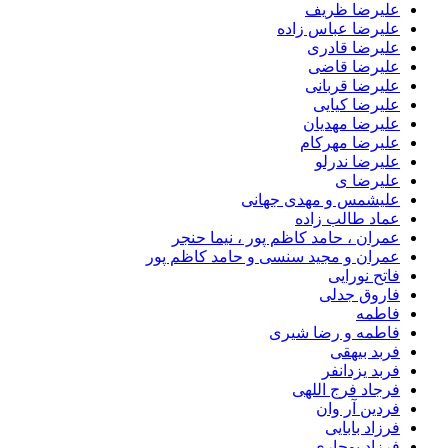
علیرضا ظریف
علیرضا عباس زاده
علیرضا قادری
علیرضا قاضی
علیرضا قربانی
علیرضا کیایی
علیرضا مهدیان
علیرضا مهرکام
علیرضا ندرلو
علیرضا ی
علیشمس و مهدی جهانی
عماد طالب زاده
عمران ، حامد کاظم پور ، نیما حنجر
عمران و مجید سنسی و حامد کاظم پور
فاتح نورایی
فاروق جدلی
فاطمه
فاطمه و رضا شیری
فربد بیهقی
فربد یزدانفر
فرجاد فرج اللهی
فردین آر وان
فرزاد بابایی
فرزاد بوجاری