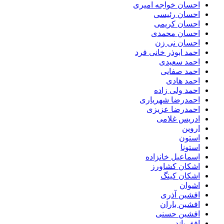
احسان خواجه امیری
احسان رئیسی
احسان کریمی
احسان محمدی
احسان نی زن
احمد ابوذر خانی فرد
احمد سعیدی
احمد صفایی
احمد هادی
احمد ولی زاده
احمدرضا شهریاری
احمدرضا عزیزی
ادریس غلامی
اروین
استون
استونا
اسماعیل خانزاده
اشکان کشاورز
اشکان کینگ
اشوان
افشین آذری
افشین باران
افشین حسنی
افق باند