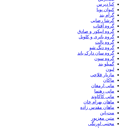
کیا دپرس
کیوان پویا
گرام بند
گرشا رضایی
گروه آفتاب
گروه اپیکور و صادق
گروه باتری و کلونل
گروه پالت
گروه دنگ شو
گروه سان دارک باند
گروه سون
گمیلو بند
لیون
مازیار فلاحی
ماکان
مانی ارمغان
مانی رهنما
مانی کاکاوند
ماهان بهرام خان
ماهان مقدس زاده
مت-این
متین معزپور
مجتبی اورنگی