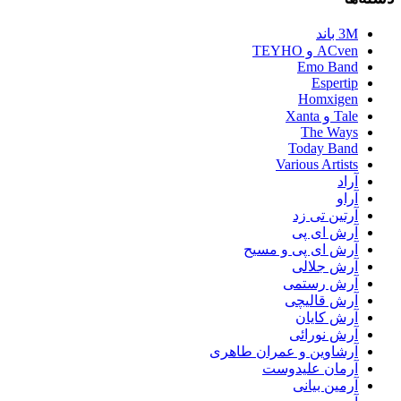
3M باند
ACven و TEYHO
Emo Band
Espertip
Homxigen
Tale و Xanta
The Ways
Today Band
Various Artists
آراد
آراو
آرتین تی زد
آرش ای پی
آرش ای پی و مسیح
آرش جلالی
آرش رستمی
آرش قالیچی
آرش کایان
آرش نورائی
آرشاوین و عمران طاهری
آرمان علیدوست
آرمین بیانی