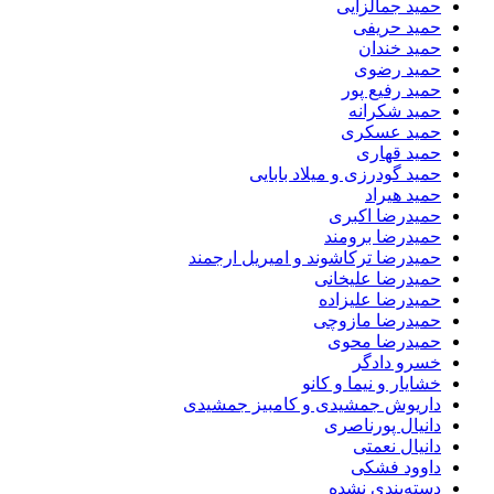
حمید جمالزایی
حمید حریفی
حمید خندان
حمید رضوی
حمید رفیع پور
حمید شکرانه
حمید عسکری
حمید قهاری
حمید گودرزی و میلاد بابایی
حمید هیراد
حمیدرضا اکبری
حمیدرضا برومند
حمیدرضا ترکاشوند و امیریل ارجمند
حمیدرضا علیخانی
حمیدرضا علیزاده
حمیدرضا مازوچی
حمیدرضا محوی
خسرو دادگر
خشایار و نیما و کانو
داریوش جمشیدی و کامبیز جمشیدی
دانیال پورناصری
دانیال نعمتی
داوود فشکی
دسته‌بندی نشده