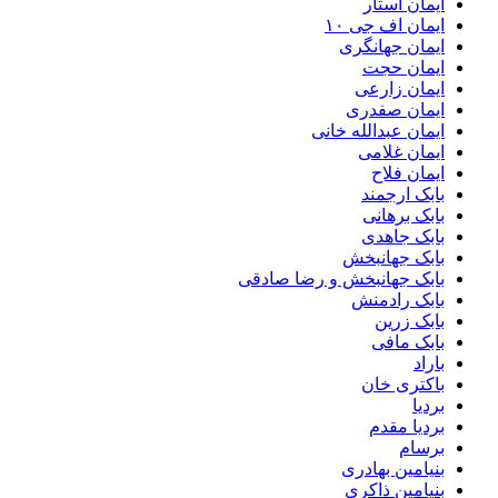
ایمان استار
ایمان اف جی ۱۰
ایمان جهانگری
ایمان حجت
ایمان زارعی
ایمان صفدری
ایمان عبدالله خانی
ایمان غلامی
ایمان فلاح
بابک ارجمند
بابک برهانی
بابک جاهدی
بابک جهانبخش
بابک جهانبخش و رضا صادقی
بابک رادمنش
بابک زرین
بابک مافی
باراد
باکتری خان
بردیا
بردیا مقدم
برسام
بنیامین بهادری
بنیامین ذاکری