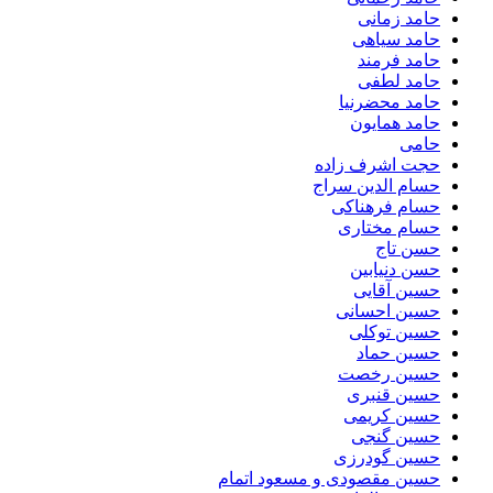
حامد زمانی
حامد سیاهی
حامد فرمند
حامد لطفی
حامد محضرنیا
حامد همایون
حامی
حجت اشرف زاده
حسام الدین سراج
حسام فرهناکی
حسام مختاری
حسن تاج
حسن دنیابین
حسین آقایی
حسین احسانی
حسین توکلی
حسین حماد
حسین رخصت
حسین قنبری
حسین کریمی
حسین گنجی
حسین گودرزی
حسین مقصودی و مسعود اتمام