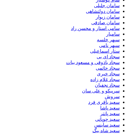
سامان جلیلی
سامان دولتشاهی
سامان زیوار
سامان صادقی
سامی استار و محسن راد
سامیار
سپهر خلسه
سپهر نامی
ستار اسماعیلی
سجاد ای بی
سجاد باذوقی و مسعود بیات
سجاد حاتمی
سجاد خیری
سجاد غلام زاده
سجاد نجفیان
سرپیکو و علی سان
سروش
سعید باقری فرد
سعید پاشا
سعید پانتر
سعید چوپانی
سعید ساینس
سعید شاه بیگ