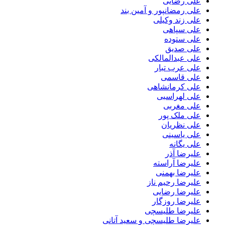
علی رضایی
علی رمضانپور و آمین بند
علی زند وکیلی
علی سپاهی
علی ستوده
علی صدیق
علی عبدالمالکی
علی عرب تبار
علی قاسمی
علی کرمانشاهی
علی لهراسبی
علی مغربی
علی ملک پور
علی نظریان
علی یاسینی
علی یگانه
علیرضا آذر
علیرضا آراسته
علیرضا بهمنی
علیرضا رحیم ناز
علیرضا رضایی
علیرضا روزگار
علیرضا طلیسچی
علیرضا طلیسچی و سعید آتانی