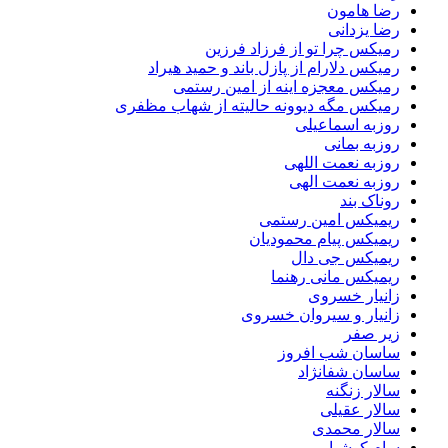
رضا هامون
رضا یزدانی
رمیکس چرا تو از فرزاد فرزین
رمیکس دلارام از پازل باند و حمید هیراد
رمیکس معجزه اینه از امین رستمی
رمیکس مگه دیوونه حالیته از شهاب مظفری
روزبه اسماعیلی
روزبه بمانی
روزبه نعمت اللهی
روزبه نعمت الهی
روناک بند
ریمیکس امین رستمی
ریمیکس پیام محمودیان
ریمیکس جی دال
ریمیکس مانی رهنما
زانیار خسروی
زانیار و سیروان خسروی
زیر صفر
ساسان شب افروز
ساسان شفانژاد
سالار زنگنه
سالار عقیلی
سالار محمدی
سام کوشیار