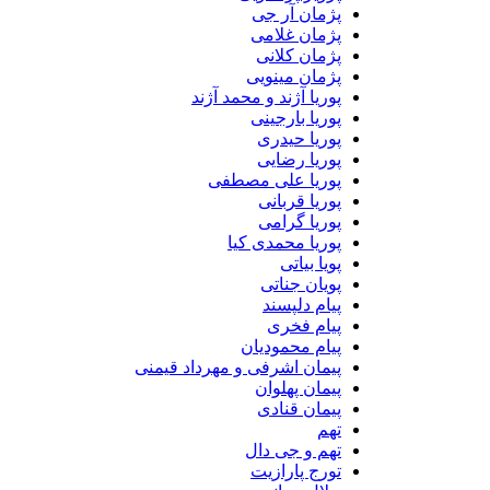
پژمان آر جی
پژمان غلامی
پژمان کلانی
پژمان مینویی
پوریا آژند و محمد آژند
پوریا بارجینی
پوریا حیدری
پوریا رضایی
پوریا علی مصطفی
پوریا قربانی
پوریا گرامی
پوریا محمدی کیا
پویا بیاتی
پویان جناتی
پیام دلپسند
پیام فخری
پیام محمودیان
پیمان اشرفی و مهرداد قیمنی
پیمان پهلوان
پیمان قنادی
تهم
تهم و جی دال
تورج پارازیت