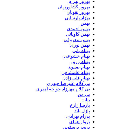
بهروز بهرام
بهروز کشاورزیان
بهروز نقویان
بهزاد پارسایی
بهمن
بهمن احمدی
بهمن کاویانی
بهمن معروفی
بهمن نوری
بهنام بانی
بهنام خشوعی
بهنام زرین
بهنام صفوی
بهنام علمشاهی
بهنام قلی زاده
بی کلام علیرضا حیدری
بی کلام مهرزاد خواجه امیری
بی من
بیات
پارسا زارع
پازل باند
پدرام بهزادی
پرواز همای
پرویز پرستویی