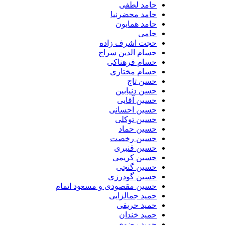
حامد لطفی
حامد محضرنیا
حامد همایون
حامی
حجت اشرف زاده
حسام الدین سراج
حسام فرهناکی
حسام مختاری
حسن تاج
حسن دنیابین
حسین آقایی
حسین احسانی
حسین توکلی
حسین حماد
حسین رخصت
حسین قنبری
حسین کریمی
حسین گنجی
حسین گودرزی
حسین مقصودی و مسعود اتمام
حمید جمالزایی
حمید حریفی
حمید خندان
حمید رضوی