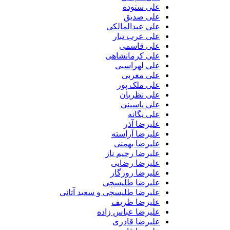
علی ستوده
علی صدیق
علی عبدالمالکی
علی عرب تبار
علی قاسمی
علی کرمانشاهی
علی لهراسبی
علی مغربی
علی ملک پور
علی نظریان
علی یاسینی
علی یگانه
علیرضا آذر
علیرضا آراسته
علیرضا بهمنی
علیرضا رحیم ناز
علیرضا رضایی
علیرضا روزگار
علیرضا طلیسچی
علیرضا طلیسچی و سعید آتانی
علیرضا ظریف
علیرضا عباس زاده
علیرضا قادری