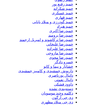
حمید رفیع پور
حمید شکرانه
حمید عسکری
حمید قهاری
حمید گودرزی و میلاد بابایی
حمید هیراد
حمیدرضا اکبری
حمیدرضا برومند
حمیدرضا ترکاشوند و امیریل ارجمند
حمیدرضا علیخانی
حمیدرضا علیزاده
حمیدرضا مازوچی
حمیدرضا محوی
خسرو دادگر
خشایار و نیما و کانو
داریوش جمشیدی و کامبیز جمشیدی
دانیال پورناصری
دانیال نعمتی
داوود فشکی
دسته‌بندی نشده
دکلمه وحید موسویان
دی جی آرگون
دی جی میلاد مظهری