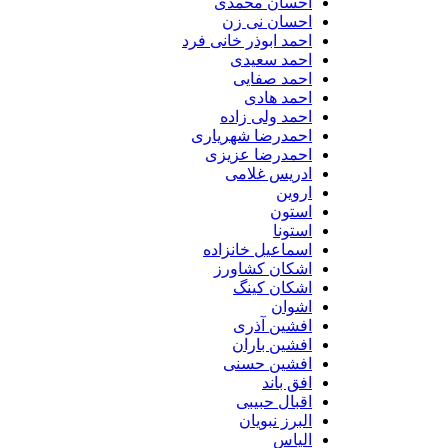
احسان محمدی
احسان نی زن
احمد ابوذر خانی فرد
احمد سعیدی
احمد صفایی
احمد هادی
احمد ولی زاده
احمدرضا شهریاری
احمدرضا عزیزی
ادریس غلامی
اروین
استون
استونا
اسماعیل خانزاده
اشکان کشاورز
اشکان کینگ
اشوان
افشین آذری
افشین باران
افشین حسنی
افق باند
اقبال حبیبی
البرز نبویان
الیاس