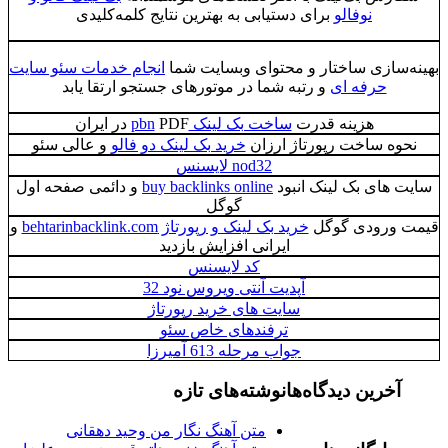
نوفالو
برای دستیابی به بهترین نتایج کلمه‌کلیدی
بهینه‌سازی ساختار و محتوای وبسایت شما
انجام خدمات سئو سایت
حرفه ای
و رتبه شما در موتورهای جستجو ارتقا یابد
هزینه قدرت
ساخت بک لینک pbn
PDF در ایران
نحوه ساخت رپورتاژ ارزان
خرید بک لینک دو فالو
و عالی سئو
nod32 لایسنس
سایت های بک لینک انبود
buy backlinks online
و دائمی صفحه اول
گوگل
قیمت ورودی گوگل
خرید بک لینک و رپورتاژ behtarinbacklink.com
و
ایرانی افزایش بازدید
کد لایسنس
آپدیت آنتی ویروس نود 32
سایت های خرید رپورتاژ
ترفندهای خاص سئو
جواب مرحله 613 آمیرزا
آخرین دیدگاه‌ها
نوشته‌های تازه
متن آهنگ نگار من وحید دهقانی