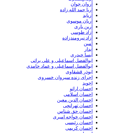
آروان جوان
آریا حمد الله زاده
آریابد
آریان موسوی
آرین یاری
آزاد طوسی
آزاد نیرومندزاده
آمین
آیدار
آیسا حیدری
ابوالفضل اسماعیلی و علی براتی
ابوالفضل اسماعیلی و عماد حامدی
ابوذر قشقاوی
اجرای زنده سیروان خسروی
اجوید
احسان اراتو
احسان اسلامی
احسان الدین معین
احسان تهرانچی
احسان حق شناس
احسان خواجه امیری
احسان رئیسی
احسان کریمی