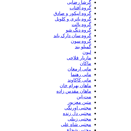
گرشا رضایی
گروه آفتاب
گروه اپیکور و صادق
گروه باتری و کلونل
گروه پالت
گروه دنگ شو
گروه سان دارک باند
گروه سون
گمیلو بند
لیون
مازیار فلاحی
ماکان
مانی ارمغان
مانی رهنما
مانی کاکاوند
ماهان بهرام خان
ماهان مقدس زاده
مت-این
متین معزپور
مجتبی اورنگی
مجتبی دل زنده
مجتبی زینلی
مجتبی شاه علی
مجتبی شجاع