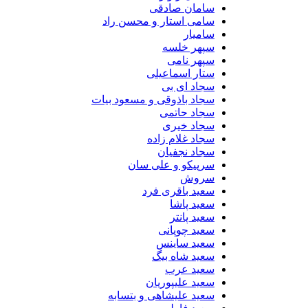
سامان صادقی
سامی استار و محسن راد
سامیار
سپهر خلسه
سپهر نامی
ستار اسماعیلی
سجاد ای بی
سجاد باذوقی و مسعود بیات
سجاد حاتمی
سجاد خیری
سجاد غلام زاده
سجاد نجفیان
سرپیکو و علی سان
سروش
سعید باقری فرد
سعید پاشا
سعید پانتر
سعید چوپانی
سعید ساینس
سعید شاه بیگ
سعید عرب
سعید علیپوریان
سعید علیشاهی و بتسابه