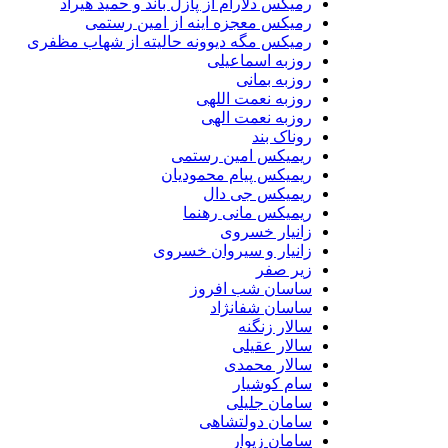
رمیکس دلارام از پازل باند و حمید هیراد
رمیکس معجزه اینه از امین رستمی
رمیکس مگه دیوونه حالیته از شهاب مظفری
روزبه اسماعیلی
روزبه بمانی
روزبه نعمت اللهی
روزبه نعمت الهی
روناک بند
ریمیکس امین رستمی
ریمیکس پیام محمودیان
ریمیکس جی دال
ریمیکس مانی رهنما
زانیار خسروی
زانیار و سیروان خسروی
زیر صفر
ساسان شب افروز
ساسان شفانژاد
سالار زنگنه
سالار عقیلی
سالار محمدی
سام کوشیار
سامان جلیلی
سامان دولتشاهی
سامان زیوار