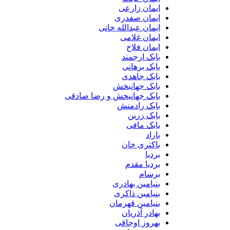
ایمان زارعی
ایمان صفدری
ایمان عبدالله خانی
ایمان غلامی
ایمان فلاح
بابک ارجمند
بابک برهانی
بابک جاهدی
بابک جهانبخش
بابک جهانبخش و رضا صادقی
بابک رادمنش
بابک زرین
بابک مافی
باراد
باکتری خان
بردیا
بردیا مقدم
برسام
بنیامین بهادری
بنیامین ذاکری
بنیامین قهرمان
بهادر آذریان
بهروز اوجاقی