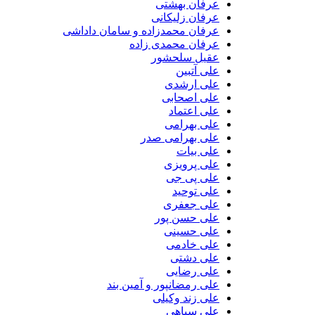
عرفان بهشتی
عرفان زلیکانی
عرفان محمدزاده و سامان داداشی
عرفان محمدی زاده
عقیل سلحشور
علی آتبین
علی ارشدی
علی اصحابی
علی اعتماد
علی بهرامی
علی بهرامی صدر
علی بیات
علی پرویزی
علی پی جی
علی توحید
علی جعفری
علی حسن پور
علی حسینی
علی خادمی
علی دشتی
علی رضایی
علی رمضانپور و آمین بند
علی زند وکیلی
علی سپاهی