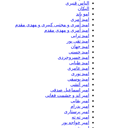
الیاس قنبرى
الیکان
امو باند
امید آمری
امید آمری و مجتبی کبیری و مهدى مقدم
امید آمری و مهدی مقدم
امید ترابی
امید تقی پور
امید جهان
امید حسنی
امید خسروجردی
امید طبایی
امید عامری
امید نوری
امید یوسفی
امیر آتشی
امیر اسماعیل صدفی
امیر اند و حشمت فغانی
امیر بقایی
امیر پدرام
امیر پرستاری
امیر ته ته
امیر خواجه پور
امیر شب