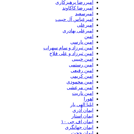
امیررضا پرهیزکاری
امیررضا کاکاوند
امیرسعید
امیرعباس آل حبیب
امیرعلی
امیرعلی بهادری
امین
امین پارسی
امین تیرزاد و سام سهراب
امین تیرزاد و علی فلاح
امین حبیبی
امین رستمی
امین رفیعی
امین کریمی
امین محمودی
امین مرعشی
امین ناریت
اهورا
ایلیا الهی یار
ایمان آذری
ایمان استار
ایمان اف جی ۱۰
ایمان جهانگری
ایمان حجت