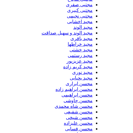
مجتبی صفری
مجتبی کبیری
مجتبی نجیمی
مجید اخشابی
مجید الوند‎
مجید الوند و سهیل صداقت
مجید باقری
مجید خراطها
مجید خشتی
مجید رستمی
مجید عزیزپور
مجید کریم زاده
مجید نوری
مجید یحیایی
محسن ابراری
محسن ابراهیم زاده
محسن ابراهیمی
محسن چاوشی
محسن شاه محمدی
محسن شفیعی
محسن شیخی
محسن علیزاده
محسن فسایی