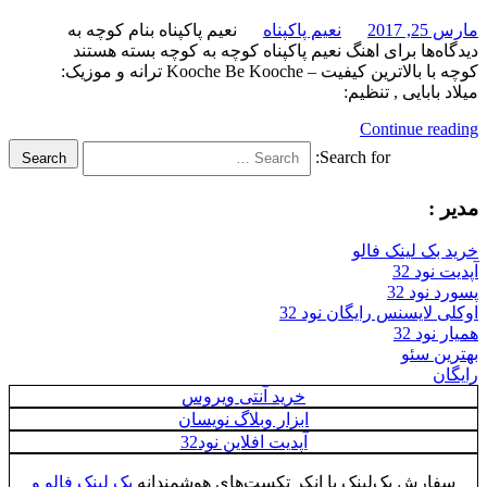
مارس 25, 2017
نعیم پاکپناه
نعیم پاکپناه بنام کوچه به
دیدگاه‌ها
برای اهنگ نعیم پاکپناه کوچه به کوچه
بسته هستند
کوچه با بالاترین کیفیت – Kooche Be Kooche ترانه و موزیک:
میلاد بابایی , تنظیم:
Continue reading
Search for:
Search
مدیر :
خرید بک لینک فالو
آپدیت نود 32
پسورد نود 32
اوکلی لایسنس رایگان نود 32
همیار نود 32
بهترین سئو
رایگان
خرید آنتی ویروس
ابزار وبلاگ نویسان
آپدیت افلاین نود32
سفارش بک‌لینک با انکر تکست‌های هوشمندانه
بک لینک فالو و