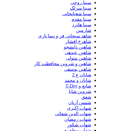
سینا روحی
سینا سرلک
سینا شعبانخانی
سینا مقدم
سینا هاترد
شارمین
شاهد سبحانی فر و نیما تاری
شاهرخ افشار
شاهین دانشجو
شاهین عبدهی
شاهین متولی
شاهین و شروین محافظت کار
شاهین یوسفی
شایان ع 2
شایان و محمد
شایع و T-Dey
شروین شایا
شفق
شمس آریان
شهاب اکبری
شهاب الدین شفائی
شهاب رمضان
شهاب شکور
شهاب مظفری