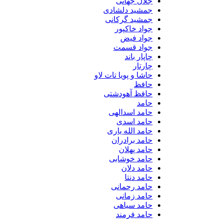
جلال جهانی
جمشید دلشادی
جمشید گرکانی
جواد خاکپور
جواد فیض
جواد قسمت
چاپار باند
چارتار
حاشا و پویا تات لاو
حافظ
حافظ آهودشتی
حامد
حامد اسدالهی
حامد اسدی
حامد الله یاری
حامد برادران
حامد پهلان
حامد خوشابی
حامد دلان
حامد دنتا
حامد رحمانی
حامد زمانی
حامد سیاهی
حامد فرمند