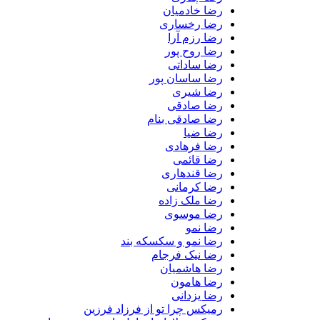
رضا خادمیان
رضا رخساری
رضا رزم آرا
رضا روح پور
رضا ساداتی
رضا ساسان پور
رضا شیری
رضا صادقی
رضا صادقی بنام
رضا ضیا
رضا فرهادی
رضا قائمی
رضا قندهاری
رضا کرمانی
رضا ملک زاده
رضا موسوی
رضا نمو
رضا نمو و سکسکه بند
رضا نیک فرجام
رضا هاشمیان
رضا هامون
رضا یزدانی
رمیکس چرا تو از فرزاد فرزین