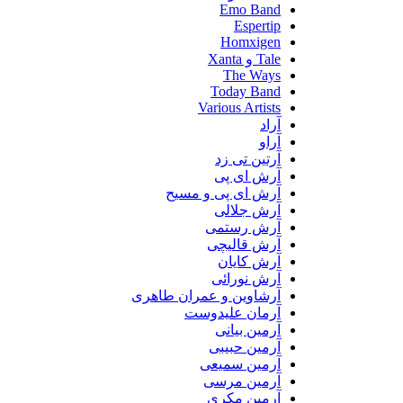
Emo Band
Espertip
Homxigen
Tale و Xanta
The Ways
Today Band
Various Artists
آراد
آراو
آرتین تی زد
آرش ای پی
آرش ای پی و مسیح
آرش جلالی
آرش رستمی
آرش قالیچی
آرش کایان
آرش نورائی
آرشاوین و عمران طاهری
آرمان علیدوست
آرمین بیانی
آرمین حبیبی
آرمین سمیعی
آرمین مرسی
آرمین مکری