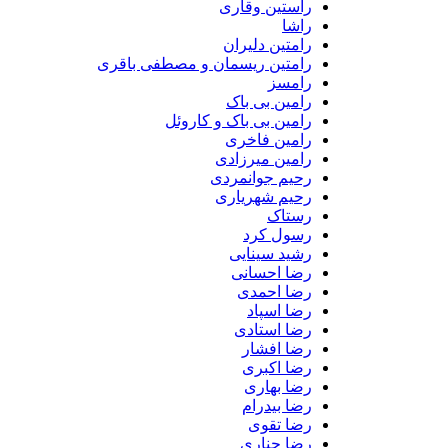
راستین وقاری
راشا
رامتین دلیران
رامتین ریسمان و مصطفی باقری
رامسز
رامین بی باک
رامین بی باک و کاروئل
رامین فاخری
رامین میرزادی
رحیم جوانمردی
رحیم شهریاری
رستاک
رسول کرد
رشید سینایی
رضا احسانی
رضا احمدی
رضا اسپاد
رضا استادی
رضا افشار
رضا اکبری
رضا بهاری
رضا بیدرام
رضا تقوی
رضا چناری