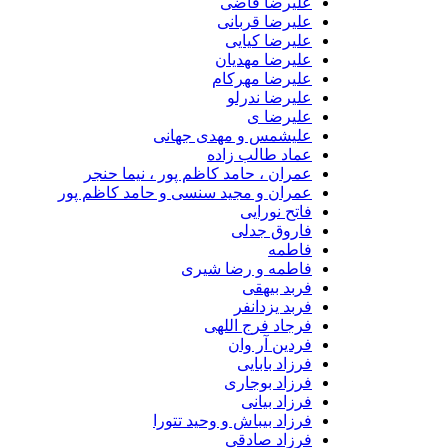
علیرضا قاضی
علیرضا قربانی
علیرضا کیایی
علیرضا مهدیان
علیرضا مهرکام
علیرضا ندرلو
علیرضا ی
علیشمس و مهدی جهانی
عماد طالب زاده
عمران ، حامد کاظم پور ، نیما حنجر
عمران و مجید سنسی و حامد کاظم پور
فاتح نورایی
فاروق جدلی
فاطمه
فاطمه و رضا شیری
فربد بیهقی
فربد یزدانفر
فرجاد فرج اللهی
فردین آر وان
فرزاد بابایی
فرزاد بوجاری
فرزاد بیانی
فرزاد بیباش و وحید تتورا
فرزاد صادقی