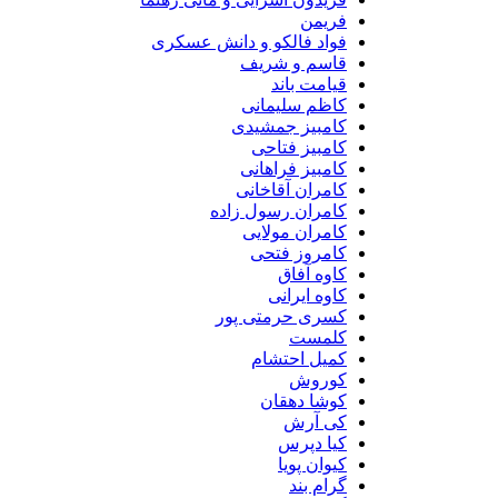
فریمن
فواد فالکو و دانش عسکری
قاسم و شریف
قیامت باند
کاظم سلیمانی
کامبیز جمشیدی
کامبیز فتاحی
کامبیز فراهانی
کامران آقاخانی
کامران رسول زاده
کامران مولایی
کامروز فتحی
کاوه آفاق
کاوه ایرانی
کسری حرمتی پور
کلمست
کمیل احتشام
کوروش
کوشا دهقان
کی آرش
کیا دپرس
کیوان پویا
گرام بند