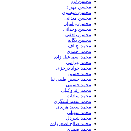
محسن لرد
محسن مهراد
محسن موسوی
محسن میدانی
محسن والهیان
محسن وجدانی
محسن یاحقی
محسن یگانه
محمد اچ اف
محمد احمدی
محمد اسماعیل زاده
محمد بهرامی
محمد جواد درجزی
محمد حسین
محمد حسین طیبی نیا
محمد حسینی
محمد زند وکیلی
محمد سادات
محمد سعید لشگری
محمد سعید هرندی
محمد سهیلی
​محمد شیردل
محمد صالح اصغرزاده
محمد صمدی