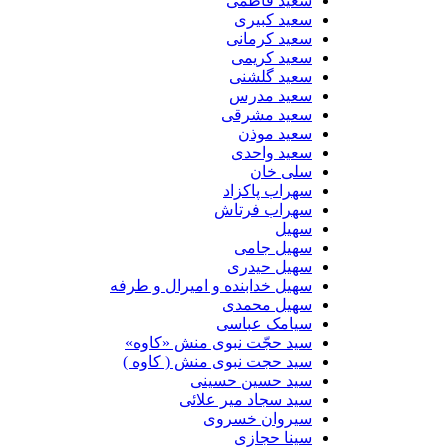
سعید فاطمی
سعید کبیری
سعید کرمانی
سعید کریمی
سعید گلشنی
سعید مدرس
سعید مشرقی
سعید موذن
سعید واحدی
سلی خان
سهراب پاکزاد
سهراب فرتاش
سهیل
سهیل جامی
سهیل حیدری
سهیل خدابنده و امیرال و طرفه
سهیل محمدی
سیامک عباسی
سید حجّت نبوی منش «کاوه»
سید حجت نبوی منش ( کاوه )
سید حسین حسینى
سید سجاد میر علائی
سیروان خسروی
سینا حجازی