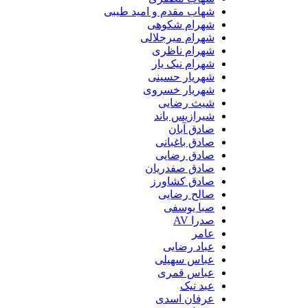
شهاب مقدم و امید طیبی
شهرام شکوهی
شهرام میرجلالی
شهرام ناظری
شهرام نیک یار
شهریار حسینی
شهریار خسروی
شیث رضایی
شیرازیس باند
صادق آبان
صادق باغبانی
صادق رضایی
صادق صفدریان
صادق کشاورز
صالح رضایی
صبا یوسفی
صدرا AV
عامر
عباد رضایی
عباس سهیلی
عباس قمری
عبد نیک
عرفان اسدی