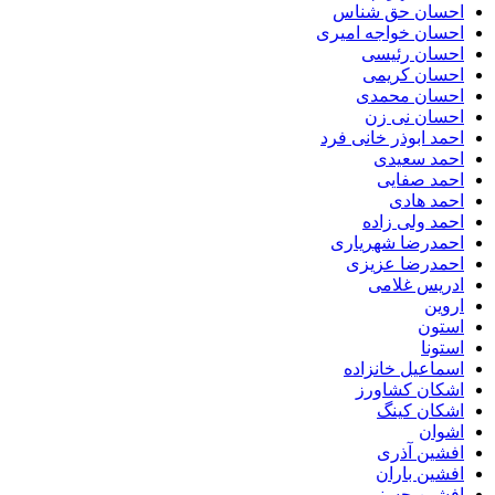
احسان حق شناس
احسان خواجه امیری
احسان رئیسی
احسان کریمی
احسان محمدی
احسان نی زن
احمد ابوذر خانی فرد
احمد سعیدی
احمد صفایی
احمد هادی
احمد ولی زاده
احمدرضا شهریاری
احمدرضا عزیزی
ادریس غلامی
اروین
استون
استونا
اسماعیل خانزاده
اشکان کشاورز
اشکان کینگ
اشوان
افشین آذری
افشین باران
افشین حسنی