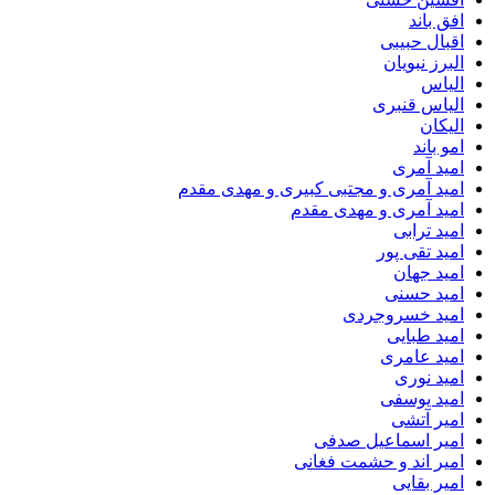
افق باند
اقبال حبیبی
البرز نبویان
الیاس
الیاس قنبرى
الیکان
امو باند
امید آمری
امید آمری و مجتبی کبیری و مهدى مقدم
امید آمری و مهدی مقدم
امید ترابی
امید تقی پور
امید جهان
امید حسنی
امید خسروجردی
امید طبایی
امید عامری
امید نوری
امید یوسفی
امیر آتشی
امیر اسماعیل صدفی
امیر اند و حشمت فغانی
امیر بقایی