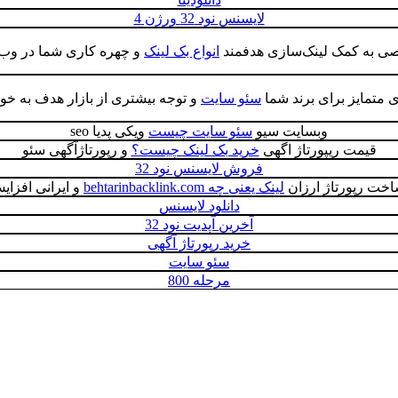
لایسنس نود 32 ورژن 4
صی به کمک لینک‌سازی هدفمند
انواع بک لینک
و چهره کاری شما در وب ش
ی متمایز برای برند شما
سئو سايت
و توجه بیشتری از بازار هدف به خو
وبسایت سیو
سئو سایت چیست
ویکی پدیا seo
قیمت ریپورتاژ اگهی
خرید بک لینک چیست؟
و رپورتاژآگهی سئو
فروش لایسنس نود 32
اخت رپورتاژ ارزان
لینک یعنی چه behtarinbacklink.com
و ایرانی افزای
دانلود لایسنس
آخرین آپدیت نود 32
خرید رپورتاژ آگهی
سئو سایت
مرحله 800