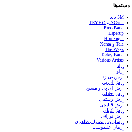
دسته‌ها
3M باند
ACven و TEYHO
Emo Band
Espertip
Homxigen
Tale و Xanta
The Ways
Today Band
Various Artists
آراد
آراو
آرتین تی زد
آرش ای پی
آرش ای پی و مسیح
آرش جلالی
آرش رستمی
آرش قالیچی
آرش کایان
آرش نورائی
آرشاوین و عمران طاهری
آرمان علیدوست