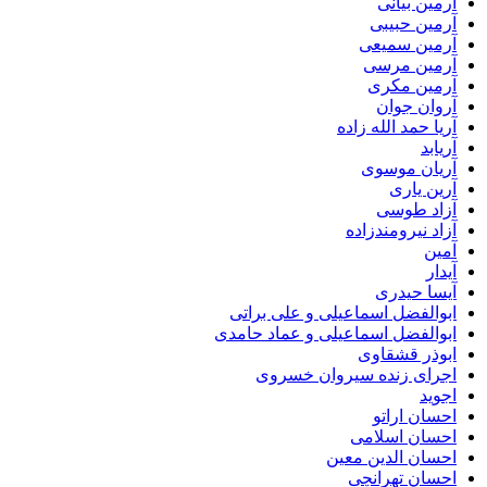
آرمین بیانی
آرمین حبیبی
آرمین سمیعی
آرمین مرسی
آرمین مکری
آروان جوان
آریا حمد الله زاده
آریابد
آریان موسوی
آرین یاری
آزاد طوسی
آزاد نیرومندزاده
آمین
آیدار
آیسا حیدری
ابوالفضل اسماعیلی و علی براتی
ابوالفضل اسماعیلی و عماد حامدی
ابوذر قشقاوی
اجرای زنده سیروان خسروی
اجوید
احسان اراتو
احسان اسلامی
احسان الدین معین
احسان تهرانچی