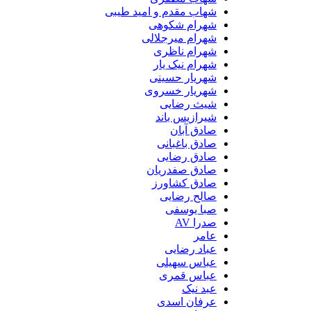
شهاب مقدم و امید طیبی
شهرام شکوهی
شهرام میرجلالی
شهرام ناظری
شهرام نیک یار
شهریار حسینی
شهریار خسروی
شیث رضایی
شیرازیس باند
صادق آبان
صادق باغبانی
صادق رضایی
صادق صفدریان
صادق کشاورز
صالح رضایی
صبا یوسفی
صدرا AV
عامر
عباد رضایی
عباس سهیلی
عباس قمری
عبد نیک
عرفان اسدی