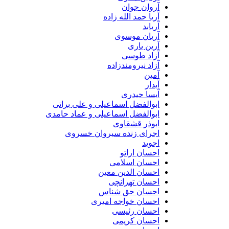
آروان جوان
آریا حمد الله زاده
آریابد
آریان موسوی
آرین یاری
آزاد طوسی
آزاد نیرومندزاده
آمین
آیدار
آیسا حیدری
ابوالفضل اسماعیلی و علی براتی
ابوالفضل اسماعیلی و عماد حامدی
ابوذر قشقاوی
اجرای زنده سیروان خسروی
اجوید
احسان اراتو
احسان اسلامی
احسان الدین معین
احسان تهرانچی
احسان حق شناس
احسان خواجه امیری
احسان رئیسی
احسان کریمی