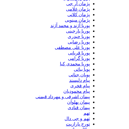
پژمان آر جی
پژمان غلامی
پژمان کلانی
پژمان مینویی
پوریا آژند و محمد آژند
پوریا بارجینی
پوریا حیدری
پوریا رضایی
پوریا علی مصطفی
پوریا قربانی
پوریا گرامی
پوریا محمدی کیا
پویا بیاتی
پویان جناتی
پیام دلپسند
پیام فخری
پیام محمودیان
پیمان اشرفی و مهرداد قیمنی
پیمان پهلوان
پیمان قنادی
تهم
تهم و جی دال
تورج پارازیت