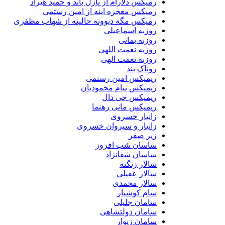
رمیکس دلارام از پازل باند و حمید هیراد
رمیکس معجزه اینه از امین رستمی
رمیکس مگه دیوونه حالیته از شهاب مظفری
روزبه اسماعیلی
روزبه بمانی
روزبه نعمت اللهی
روزبه نعمت الهی
روناک بند
ریمیکس امین رستمی
ریمیکس پیام محمودیان
ریمیکس جی دال
ریمیکس مانی رهنما
زانیار خسروی
زانیار و سیروان خسروی
زیر صفر
ساسان شب افروز
ساسان شفانژاد
سالار زنگنه
سالار عقیلی
سالار محمدی
سام کوشیار
سامان جلیلی
سامان دولتشاهی
سامان زیوار