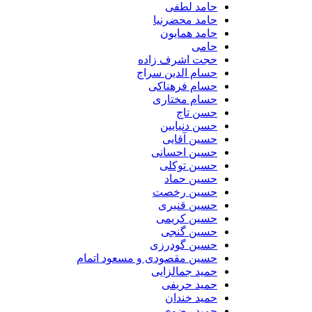
حامد لطفی
حامد محضرنیا
حامد همایون
حامی
حجت اشرف زاده
حسام الدین سراج
حسام فرهناکی
حسام مختاری
حسن تاج
حسن دنیابین
حسین آقایی
حسین احسانی
حسین توکلی
حسین حماد
حسین رخصت
حسین قنبری
حسین کریمی
حسین گنجی
حسین گودرزی
حسین مقصودی و مسعود اتمام
حمید جمالزایی
حمید حریفی
حمید خندان
حمید رضوی