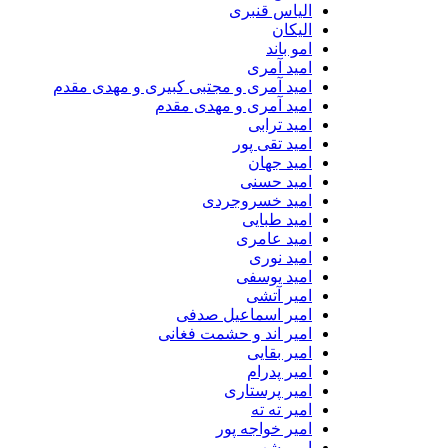
الیاس قنبرى
الیکان
امو باند
امید آمری
امید آمری و مجتبی کبیری و مهدى مقدم
امید آمری و مهدی مقدم
امید ترابی
امید تقی پور
امید جهان
امید حسنی
امید خسروجردی
امید طبایی
امید عامری
امید نوری
امید یوسفی
امیر آتشی
امیر اسماعیل صدفی
امیر اند و حشمت فغانی
امیر بقایی
امیر پدرام
امیر پرستاری
امیر ته ته
امیر خواجه پور
امیر شب