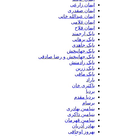
ایمان زارعی
ایمان صفدری
ایمان عبدالله خانی
ایمان غلامی
ایمان فلاح
بابک ارجمند
بابک برهانی
بابک جاهدی
بابک جهانبخش
بابک جهانبخش و رضا صادقی
بابک رادمنش
بابک زرین
بابک مافی
باراد
باکتری خان
بردیا
بردیا مقدم
برسام
بنیامین بهادری
بنیامین ذاکری
بنیامین قهرمان
بهادر آذریان
بهروز اوجاقی