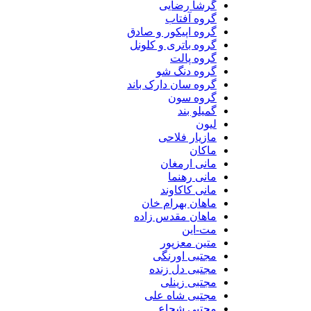
گرشا رضایی
گروه آفتاب
گروه اپیکور و صادق
گروه باتری و کلونل
گروه پالت
گروه دنگ شو
گروه سان دارک باند
گروه سون
گمیلو بند
لیون
مازیار فلاحی
ماکان
مانی ارمغان
مانی رهنما
مانی کاکاوند
ماهان بهرام خان
ماهان مقدس زاده
مت-این
متین معزپور
مجتبی اورنگی
مجتبی دل زنده
مجتبی زینلی
مجتبی شاه علی
مجتبی شجاع