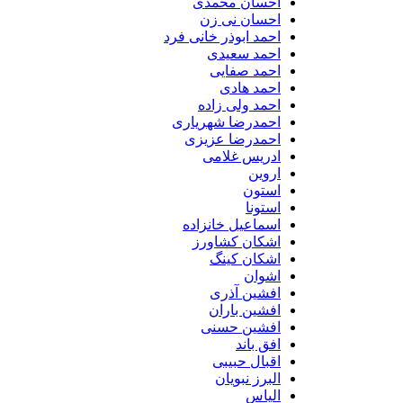
احسان محمدی
احسان نی زن
احمد ابوذر خانی فرد
احمد سعیدی
احمد صفایی
احمد هادی
احمد ولی زاده
احمدرضا شهریاری
احمدرضا عزیزی
ادریس غلامی
اروین
استون
استونا
اسماعیل خانزاده
اشکان کشاورز
اشکان کینگ
اشوان
افشین آذری
افشین باران
افشین حسنی
افق باند
اقبال حبیبی
البرز نبویان
الیاس