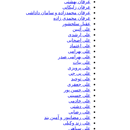
عرفان بهشتی
عرفان زلیکانی
عرفان محمدزاده و سامان داداشی
عرفان محمدی زاده
عقیل سلحشور
علی آتبین
علی ارشدی
علی اصحابی
علی اعتماد
علی بهرامی
علی بهرامی صدر
علی بیات
علی پرویزی
علی پی جی
علی توحید
علی جعفری
علی حسن پور
علی حسینی
علی خادمی
علی دشتی
علی رضایی
علی رمضانپور و آمین بند
علی زند وکیلی
علی سپاهی