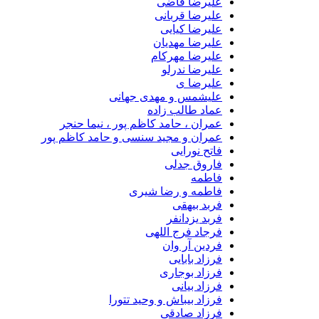
علیرضا قاضی
علیرضا قربانی
علیرضا کیایی
علیرضا مهدیان
علیرضا مهرکام
علیرضا ندرلو
علیرضا ی
علیشمس و مهدی جهانی
عماد طالب زاده
عمران ، حامد کاظم پور ، نیما حنجر
عمران و مجید سنسی و حامد کاظم پور
فاتح نورایی
فاروق جدلی
فاطمه
فاطمه و رضا شیری
فربد بیهقی
فربد یزدانفر
فرجاد فرج اللهی
فردین آر وان
فرزاد بابایی
فرزاد بوجاری
فرزاد بیانی
فرزاد بیباش و وحید تتورا
فرزاد صادقی