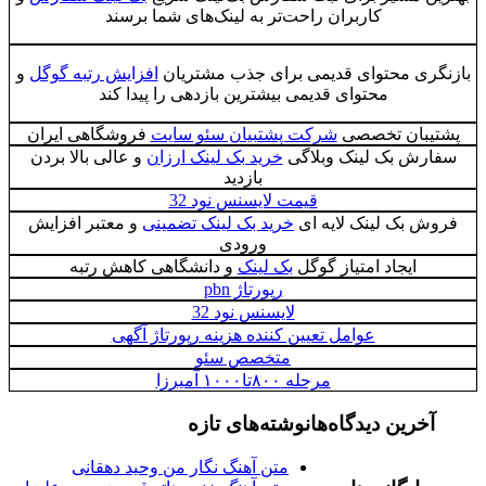
کاربران راحت‌تر به لینک‌های شما برسند
بازنگری محتوای قدیمی برای جذب مشتریان
افزایش رتبه گوگل
و
محتوای قدیمی بیشترین بازدهی را پیدا کند
پشتیبان تخصصی
شرکت پشتبیان سئو سایت
فروشگاهی ایران
سفارش بک لینک وبلاگی
خرید بک لینک ارزان
و عالی بالا بردن
بازدید
قیمت لایسنس نود 32
فروش بک لینک لایه ای
خرید بک لینک تضمینی
و معتبر افزایش
ورودی
ایجاد امتیاز گوگل
بک لینک
و دانشگاهی کاهش رتبه
رپورتاژ pbn
لایسنس نود 32
عوامل تعیین کننده هزینه رپورتاژ آگهی
متخصص سئو
مرحله ۸۰۰تا۱۰۰۰ آمیرزا
آخرین دیدگاه‌ها
نوشته‌های تازه
متن آهنگ نگار من وحید دهقانی