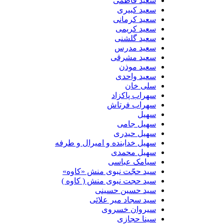
سعید فاطمی
سعید کبیری
سعید کرمانی
سعید کریمی
سعید گلشنی
سعید مدرس
سعید مشرقی
سعید موذن
سعید واحدی
سلی خان
سهراب پاکزاد
سهراب فرتاش
سهیل
سهیل جامی
سهیل حیدری
سهیل خدابنده و امیرال و طرفه
سهیل محمدی
سیامک عباسی
سید حجّت نبوی منش «کاوه»
سید حجت نبوی منش ( کاوه )
سید حسین حسینى
سید سجاد میر علائی
سیروان خسروی
سینا حجازی