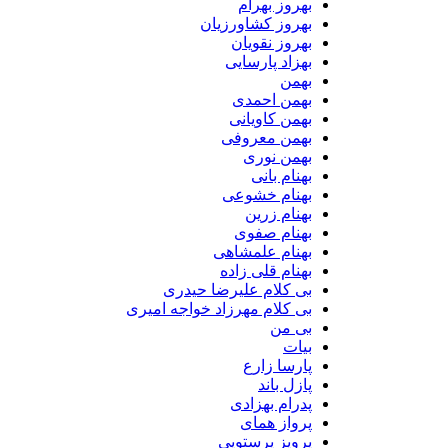
بهروز بهرام
بهروز کشاورزیان
بهروز نقویان
بهزاد پارسایی
بهمن
بهمن احمدی
بهمن کاویانی
بهمن معروفی
بهمن نوری
بهنام بانی
بهنام خشوعی
بهنام زرین
بهنام صفوی
بهنام علمشاهی
بهنام قلی زاده
بی کلام علیرضا حیدری
بی کلام مهرزاد خواجه امیری
بی من
بیات
پارسا زارع
پازل باند
پدرام بهزادی
پرواز همای
پرویز پرستویی