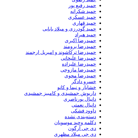
حمید رفیع پور
حمید شکرانه
حمید عسکری
حمید قهاری
حمید گودرزی و میلاد بابایی
حمید هیراد
حمیدرضا اکبری
حمیدرضا برومند
حمیدرضا ترکاشوند و امیریل ارجمند
حمیدرضا علیخانی
حمیدرضا علیزاده
حمیدرضا مازوچی
حمیدرضا محوی
خسرو دادگر
خشایار و نیما و کانو
داریوش جمشیدی و کامبیز جمشیدی
دانیال پورناصری
دانیال نعمتی
داوود فشکی
دسته‌بندی نشده
دکلمه وحید موسویان
دی جی آرگون
دی جی میلاد مظهری