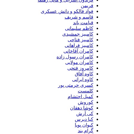
فریمن
فواد فالکو و دانش عسکری
قاسم و شریف
قیامت باند
کاظم سلیمانی
کامبیز جمشیدی
کامبیز فتاحی
کامبیز فراهانی
کامران آقاخانی
کامران رسول زاده
کامران مولایی
کامروز فتحی
کاوه آفاق
کاوه ایرانی
کسری حرمتی پور
کلمست
کمیل احتشام
کوروش
کوشا دهقان
کی آرش
کیا دپرس
کیوان پویا
گرام بند