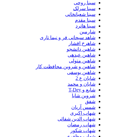
سینا روحی
سینا سرلک
سینا شعبانخانی
سینا مقدم
سینا هاترد
شارمین
شاهد سبحانی فر و نیما تاری
شاهرخ افشار
شاهین دانشجو
شاهین عبدهی
شاهین متولی
شاهین و شروین محافظت کار
شاهین یوسفی
شایان ع 2
شایان و محمد
شایع و T-Dey
شروین شایا
شفق
شمس آریان
شهاب اکبری
شهاب الدین شفائی
شهاب رمضان
شهاب شکور
شهاب مظفری