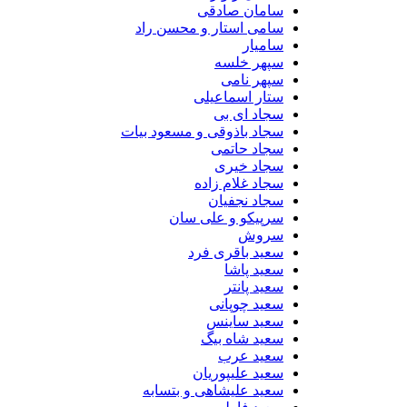
سامان صادقی
سامی استار و محسن راد
سامیار
سپهر خلسه
سپهر نامی
ستار اسماعیلی
سجاد ای بی
سجاد باذوقی و مسعود بیات
سجاد حاتمی
سجاد خیری
سجاد غلام زاده
سجاد نجفیان
سرپیکو و علی سان
سروش
سعید باقری فرد
سعید پاشا
سعید پانتر
سعید چوپانی
سعید ساینس
سعید شاه بیگ
سعید عرب
سعید علیپوریان
سعید علیشاهی و بتسابه