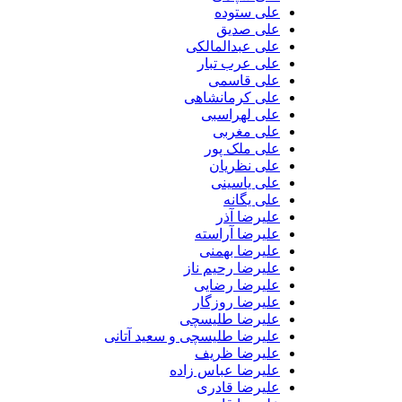
علی ستوده
علی صدیق
علی عبدالمالکی
علی عرب تبار
علی قاسمی
علی کرمانشاهی
علی لهراسبی
علی مغربی
علی ملک پور
علی نظریان
علی یاسینی
علی یگانه
علیرضا آذر
علیرضا آراسته
علیرضا بهمنی
علیرضا رحیم ناز
علیرضا رضایی
علیرضا روزگار
علیرضا طلیسچی
علیرضا طلیسچی و سعید آتانی
علیرضا ظریف
علیرضا عباس زاده
علیرضا قادری