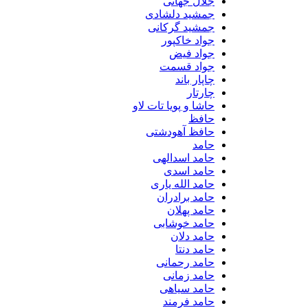
جلال جهانی
جمشید دلشادی
جمشید گرکانی
جواد خاکپور
جواد فیض
جواد قسمت
چاپار باند
چارتار
حاشا و پویا تات لاو
حافظ
حافظ آهودشتی
حامد
حامد اسدالهی
حامد اسدی
حامد الله یاری
حامد برادران
حامد پهلان
حامد خوشابی
حامد دلان
حامد دنتا
حامد رحمانی
حامد زمانی
حامد سیاهی
حامد فرمند