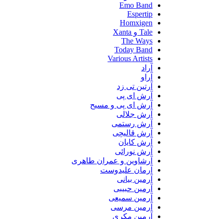
Emo Band
Espertip
Homxigen
Tale و Xanta
The Ways
Today Band
Various Artists
آراد
آراو
آرتین تی زد
آرش ای پی
آرش ای پی و مسیح
آرش جلالی
آرش رستمی
آرش قالیچی
آرش کایان
آرش نورائی
آرشاوین و عمران طاهری
آرمان علیدوست
آرمین بیانی
آرمین حبیبی
آرمین سمیعی
آرمین مرسی
آرمین مکری