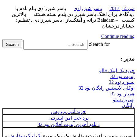
می 14, 2017
یاسر شیرزادی
یاسر شیرزادی بنام بلدم با
دیدگاه‌ها
برای اهنگ یاسر شیرزادی بلدم
بسته هستند
بالاترین
کیفیت – Baladam ترانه و آهنگساز : یاسر شیرزادی , تنظیم :
خشایار درخشان
Continue reading
Search for:
Search
مدیر :
خرید بک لینک فالو
آپدیت نود 32
پسورد نود 32
اوکلی لایسنس رایگان نود 32
همیار نود 32
بهترین سئو
رایگان
خرید آنتی ویروس
پرداخت امن اینترنتی
دانلود آخرین آپدیت آفلاین نود 32
بهترین مسیر برای ثبت سفارش بک‌لینک سریع
بک لینک سفارش
و