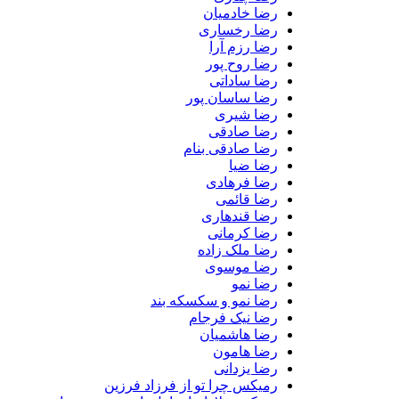
رضا خادمیان
رضا رخساری
رضا رزم آرا
رضا روح پور
رضا ساداتی
رضا ساسان پور
رضا شیری
رضا صادقی
رضا صادقی بنام
رضا ضیا
رضا فرهادی
رضا قائمی
رضا قندهاری
رضا کرمانی
رضا ملک زاده
رضا موسوی
رضا نمو
رضا نمو و سکسکه بند
رضا نیک فرجام
رضا هاشمیان
رضا هامون
رضا یزدانی
رمیکس چرا تو از فرزاد فرزین