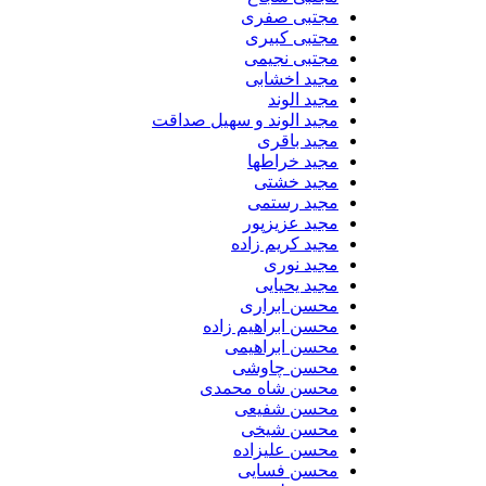
مجتبی صفری
مجتبی کبیری
مجتبی نجیمی
مجید اخشابی
مجید الوند‎
مجید الوند و سهیل صداقت
مجید باقری
مجید خراطها
مجید خشتی
مجید رستمی
مجید عزیزپور
مجید کریم زاده
مجید نوری
مجید یحیایی
محسن ابراری
محسن ابراهیم زاده
محسن ابراهیمی
محسن چاوشی
محسن شاه محمدی
محسن شفیعی
محسن شیخی
محسن علیزاده
محسن فسایی