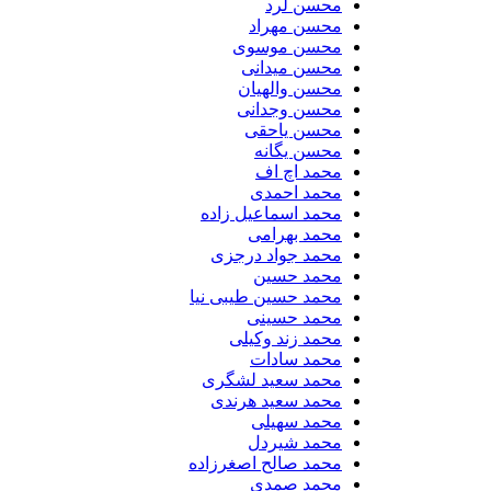
محسن لرد
محسن مهراد
محسن موسوی
محسن میدانی
محسن والهیان
محسن وجدانی
محسن یاحقی
محسن یگانه
محمد اچ اف
محمد احمدی
محمد اسماعیل زاده
محمد بهرامی
محمد جواد درجزی
محمد حسین
محمد حسین طیبی نیا
محمد حسینی
محمد زند وکیلی
محمد سادات
محمد سعید لشگری
محمد سعید هرندی
محمد سهیلی
​محمد شیردل
محمد صالح اصغرزاده
محمد صمدی