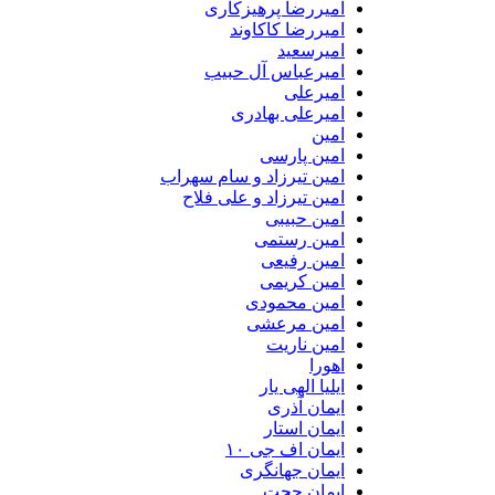
امیررضا پرهیزکاری
امیررضا کاکاوند
امیرسعید
امیرعباس آل حبیب
امیرعلی
امیرعلی بهادری
امین
امین پارسی
امین تیرزاد و سام سهراب
امین تیرزاد و علی فلاح
امین حبیبی
امین رستمی
امین رفیعی
امین کریمی
امین محمودی
امین مرعشی
امین ناریت
اهورا
ایلیا الهی یار
ایمان آذری
ایمان استار
ایمان اف جی ۱۰
ایمان جهانگری
ایمان حجت