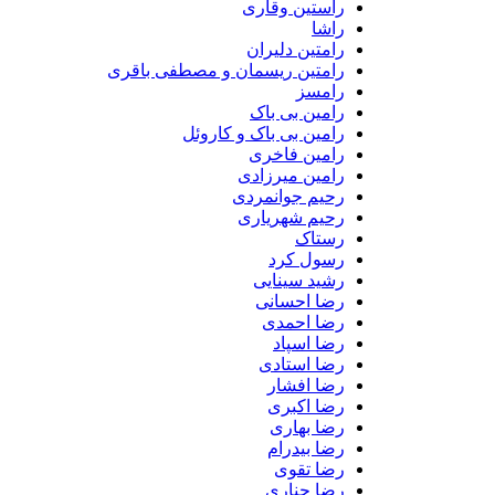
راستین وقاری
راشا
رامتین دلیران
رامتین ریسمان و مصطفی باقری
رامسز
رامین بی باک
رامین بی باک و کاروئل
رامین فاخری
رامین میرزادی
رحیم جوانمردی
رحیم شهریاری
رستاک
رسول کرد
رشید سینایی
رضا احسانی
رضا احمدی
رضا اسپاد
رضا استادی
رضا افشار
رضا اکبری
رضا بهاری
رضا بیدرام
رضا تقوی
رضا چناری