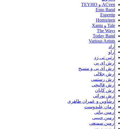
ACven و TEYHO
Emo Band
Espertip
Homxigen
Tale و Xanta
The Ways
Today Band
Various Artists
آراد
آراو
آرتین تی زد
آرش ای پی
آرش ای پی و مسیح
آرش جلالی
آرش رستمی
آرش قالیچی
آرش کایان
آرش نورائی
آرشاوین و عمران طاهری
آرمان علیدوست
آرمین بیانی
آرمین حبیبی
آرمین سمیعی
آرمین مرسی