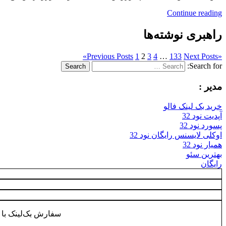
Continue reading
راهبری نوشته‌ها
»
Previous Posts
1
2
3
4
…
133
Next Posts
«
Search for:
Search
مدیر :
خرید بک لینک فالو
آپدیت نود 32
پسورد نود 32
اوکلی لایسنس رایگان نود 32
همیار نود 32
بهترین سئو
رایگان
سفارش بک‌لینک با 