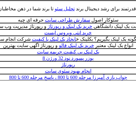
درتمند برای رشد دیجیتال برند
تحلیل سئو
تا برند شما در ذهن مخاطبان 
سئوکار اصول
سفارش طراحی سایت
حرفه ای چیه
 بک لینک دانشگاهی
خرید بک لینک و رپورتاژ
و رپورتاژ مدیریت وب س
خرید انتی ویروس ایست
ونه بک لینک بگیریم؟ بکلینک خ
ایجاد بک لینک با کیفیت
شرکت انجام سئ
انواع بک لینک معتبر
خرید بک لینک فالو
و رپورتاژ اگهی سایت بهترین
بک لینک بی کیفیت جریمه سایت
یوزر پسورد نود 32 ورژن 8
رپورتاژ
انجام بهبود سئوی سایت
جواب بازی آمیرزا مرحله 600 تا 800 ، پاسخ مرحله 600 تا 800