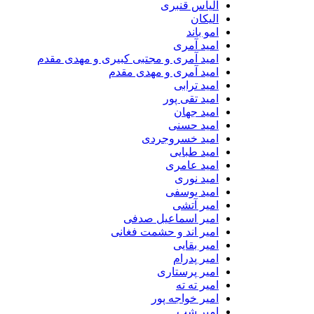
الیاس قنبرى
الیکان
امو باند
امید آمری
امید آمری و مجتبی کبیری و مهدى مقدم
امید آمری و مهدی مقدم
امید ترابی
امید تقی پور
امید جهان
امید حسنی
امید خسروجردی
امید طبایی
امید عامری
امید نوری
امید یوسفی
امیر آتشی
امیر اسماعیل صدفی
امیر اند و حشمت فغانی
امیر بقایی
امیر پدرام
امیر پرستاری
امیر ته ته
امیر خواجه پور
امیر شب