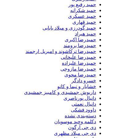
حمید رفیع پور
حمید شکرانه
حمید عسکری
حمید قهاری
حمید گودرزی و میلاد بابایی
حمید هیراد
حمیدرضا اکبری
حمیدرضا برومند
حمیدرضا ترکاشوند و امیریل ارجمند
حمیدرضا علیخانی
حمیدرضا علیزاده
حمیدرضا مازوچی
حمیدرضا محوی
خسرو دادگر
خشایار و نیما و کانو
داریوش جمشیدی و کامبیز جمشیدی
دانیال پورناصری
دانیال نعمتی
داوود فشکی
دسته‌بندی نشده
دکلمه وحید موسویان
دی جی آرگون
دی جی میلاد مظهری