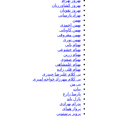
بهروز بهرام
بهروز کشاورزیان
بهروز نقویان
بهزاد پارسایی
بهمن
بهمن احمدی
بهمن کاویانی
بهمن معروفی
بهمن نوری
بهنام بانی
بهنام خشوعی
بهنام زرین
بهنام صفوی
بهنام علمشاهی
بهنام قلی زاده
بی کلام علیرضا حیدری
بی کلام مهرزاد خواجه امیری
بی من
بیات
پارسا زارع
پازل باند
پدرام بهزادی
پرواز همای
پرویز پرستویی