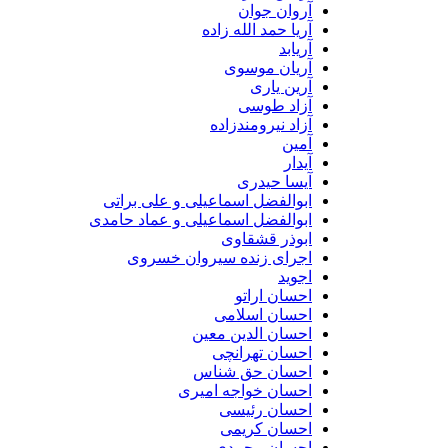
آروان جوان
آریا حمد الله زاده
آریابد
آریان موسوی
آرین یاری
آزاد طوسی
آزاد نیرومندزاده
آمین
آیدار
آیسا حیدری
ابوالفضل اسماعیلی و علی براتی
ابوالفضل اسماعیلی و عماد حامدی
ابوذر قشقاوی
اجرای زنده سیروان خسروی
اجوید
احسان اراتو
احسان اسلامی
احسان الدین معین
احسان تهرانچی
احسان حق شناس
احسان خواجه امیری
احسان رئیسی
احسان کریمی
احسان محمدی