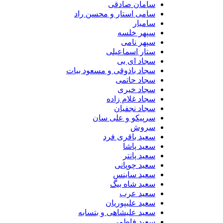
سامان صادقی
سامی استار و محسن راد
سامیار
سپهر خلسه
سپهر نامی
ستار اسماعیلی
سجاد ای بی
سجاد باذوقی و مسعود بیات
سجاد حاتمی
سجاد خیری
سجاد غلام زاده
سجاد نجفیان
سرپیکو و علی سان
سروش
سعید باقری فرد
سعید پاشا
سعید پانتر
سعید چوپانی
سعید ساینس
سعید شاه بیگ
سعید عرب
سعید علیپوریان
سعید علیشاهی و بتسابه
سعید فاطمی