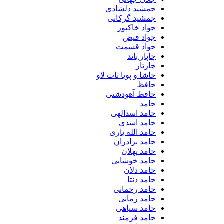
جمشید دلشادی
جمشید گرکانی
جواد خاکپور
جواد فیض
جواد قسمت
چاپار باند
چارتار
حاشا و پویا تات لاو
حافظ
حافظ آهودشتی
حامد
حامد اسدالهی
حامد اسدی
حامد الله یاری
حامد برادران
حامد پهلان
حامد خوشابی
حامد دلان
حامد دنتا
حامد رحمانی
حامد زمانی
حامد سیاهی
حامد فرمند