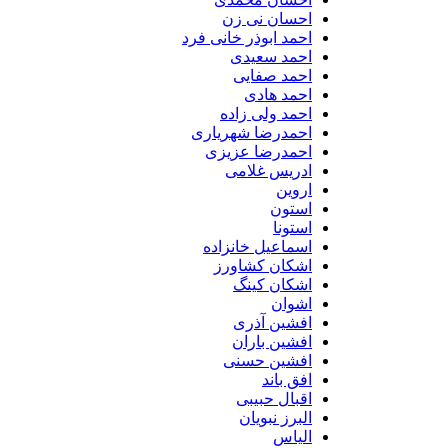
احسان نی زن
احمد ابوذر خانی فرد
احمد سعیدی
احمد صفایی
احمد هادی
احمد ولی زاده
احمدرضا شهریاری
احمدرضا عزیزی
ادریس غلامی
اروین
استون
استونا
اسماعیل خانزاده
اشکان کشاورز
اشکان کینگ
اشوان
افشین آذری
افشین باران
افشین حسنی
افق باند
اقبال حبیبی
البرز نبویان
الیاس