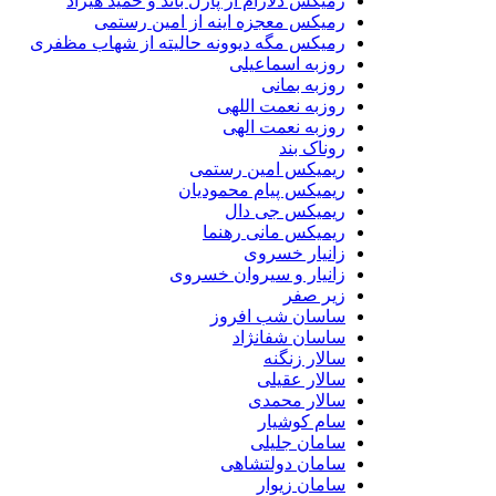
رمیکس دلارام از پازل باند و حمید هیراد
رمیکس معجزه اینه از امین رستمی
رمیکس مگه دیوونه حالیته از شهاب مظفری
روزبه اسماعیلی
روزبه بمانی
روزبه نعمت اللهی
روزبه نعمت الهی
روناک بند
ریمیکس امین رستمی
ریمیکس پیام محمودیان
ریمیکس جی دال
ریمیکس مانی رهنما
زانیار خسروی
زانیار و سیروان خسروی
زیر صفر
ساسان شب افروز
ساسان شفانژاد
سالار زنگنه
سالار عقیلی
سالار محمدی
سام کوشیار
سامان جلیلی
سامان دولتشاهی
سامان زیوار