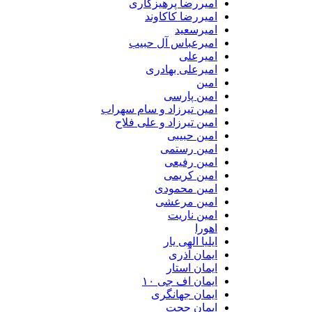
امیررضا پرهیزکاری
امیررضا کاکاوند
امیرسعید
امیرعباس آل حبیب
امیرعلی
امیرعلی بهادری
امین
امین پارسی
امین تیرزاد و سام سهراب
امین تیرزاد و علی فلاح
امین حبیبی
امین رستمی
امین رفیعی
امین کریمی
امین محمودی
امین مرعشی
امین ناریت
اهورا
ایلیا الهی یار
ایمان آذری
ایمان استار
ایمان اف جی ۱۰
ایمان جهانگری
ایمان حجت