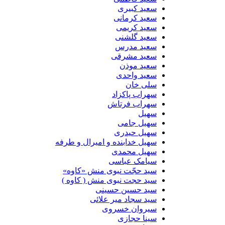
سعید کبیری
سعید کرمانی
سعید کریمی
سعید گلشنی
سعید مدرس
سعید مشرقی
سعید موذن
سعید واحدی
سلی خان
سهراب پاکزاد
سهراب فرتاش
سهیل
سهیل جامی
سهیل حیدری
سهیل خدابنده و امیرال و طرفه
سهیل محمدی
سیامک عباسی
سید حجّت نبوی منش «کاوه»
سید حجت نبوی منش ( کاوه )
سید حسین حسینى
سید سجاد میر علائی
سیروان خسروی
سینا حجازی