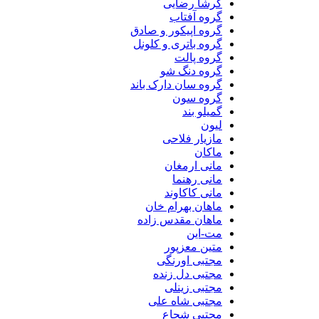
گرشا رضایی
گروه آفتاب
گروه اپیکور و صادق
گروه باتری و کلونل
گروه پالت
گروه دنگ شو
گروه سان دارک باند
گروه سون
گمیلو بند
لیون
مازیار فلاحی
ماکان
مانی ارمغان
مانی رهنما
مانی کاکاوند
ماهان بهرام خان
ماهان مقدس زاده
مت-این
متین معزپور
مجتبی اورنگی
مجتبی دل زنده
مجتبی زینلی
مجتبی شاه علی
مجتبی شجاع