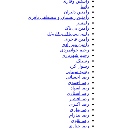
راستین وقاری
راشا
رامتین دلیران
رامتین ریسمان و مصطفی باقری
رامسز
رامین بی باک
رامین بی باک و کاروئل
رامین فاخری
رامین میرزادی
رحیم جوانمردی
رحیم شهریاری
رستاک
رسول کرد
رشید سینایی
رضا احسانی
رضا احمدی
رضا اسپاد
رضا استادی
رضا افشار
رضا اکبری
رضا بهاری
رضا بیدرام
رضا تقوی
رضا چناری