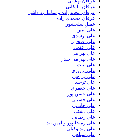
عرفان بهشتی
عرفان زلیکانی
عرفان محمدزاده و سامان داداشی
عرفان محمدی زاده
عقیل سلحشور
علی آتبین
علی ارشدی
علی اصحابی
علی اعتماد
علی بهرامی
علی بهرامی صدر
علی بیات
علی پرویزی
علی پی جی
علی توحید
علی جعفری
علی حسن پور
علی حسینی
علی خادمی
علی دشتی
علی رضایی
علی رمضانپور و آمین بند
علی زند وکیلی
علی سپاهی