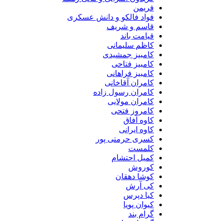
فریمن
فواد فالکو و دانش عسکری
قاسم و شریف
قیامت باند
کاظم سلیمانی
کامبیز جمشیدی
کامبیز فتاحی
کامبیز فراهانی
کامران آقاخانی
کامران رسول زاده
کامران مولایی
کامروز فتحی
کاوه آفاق
کاوه ایرانی
کسری حرمتی پور
کلمست
کمیل احتشام
کوروش
کوشا دهقان
کی آرش
کیا دپرس
کیوان پویا
گرام بند