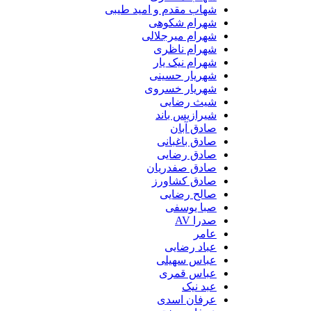
شهاب مقدم و امید طیبی
شهرام شکوهی
شهرام میرجلالی
شهرام ناظری
شهرام نیک یار
شهریار حسینی
شهریار خسروی
شیث رضایی
شیرازیس باند
صادق آبان
صادق باغبانی
صادق رضایی
صادق صفدریان
صادق کشاورز
صالح رضایی
صبا یوسفی
صدرا AV
عامر
عباد رضایی
عباس سهیلی
عباس قمری
عبد نیک
عرفان اسدی