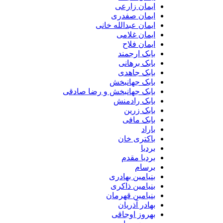
ایمان زارعی
ایمان صفدری
ایمان عبدالله خانی
ایمان غلامی
ایمان فلاح
بابک ارجمند
بابک برهانی
بابک جاهدی
بابک جهانبخش
بابک جهانبخش و رضا صادقی
بابک رادمنش
بابک زرین
بابک مافی
باراد
باکتری خان
بردیا
بردیا مقدم
برسام
بنیامین بهادری
بنیامین ذاکری
بنیامین قهرمان
بهادر آذریان
بهروز اوجاقی