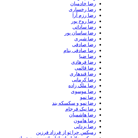
رضا خادمیان
رضا رخساری
رضا رزم آرا
رضا روح پور
رضا ساداتی
رضا ساسان پور
رضا شیری
رضا صادقی
رضا صادقی بنام
رضا ضیا
رضا فرهادی
رضا قائمی
رضا قندهاری
رضا کرمانی
رضا ملک زاده
رضا موسوی
رضا نمو
رضا نمو و سکسکه بند
رضا نیک فرجام
رضا هاشمیان
رضا هامون
رضا یزدانی
رمیکس چرا تو از فرزاد فرزین