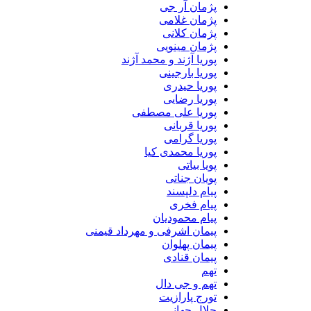
پژمان آر جی
پژمان غلامی
پژمان کلانی
پژمان مینویی
پوریا آژند و محمد آژند
پوریا بارجینی
پوریا حیدری
پوریا رضایی
پوریا علی مصطفی
پوریا قربانی
پوریا گرامی
پوریا محمدی کیا
پویا بیاتی
پویان جناتی
پیام دلپسند
پیام فخری
پیام محمودیان
پیمان اشرفی و مهرداد قیمنی
پیمان پهلوان
پیمان قنادی
تهم
تهم و جی دال
تورج پارازیت
جلال جهانی