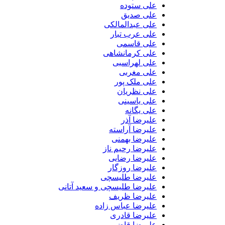
علی ستوده
علی صدیق
علی عبدالمالکی
علی عرب تبار
علی قاسمی
علی کرمانشاهی
علی لهراسبی
علی مغربی
علی ملک پور
علی نظریان
علی یاسینی
علی یگانه
علیرضا آذر
علیرضا آراسته
علیرضا بهمنی
علیرضا رحیم ناز
علیرضا رضایی
علیرضا روزگار
علیرضا طلیسچی
علیرضا طلیسچی و سعید آتانی
علیرضا ظریف
علیرضا عباس زاده
علیرضا قادری
علیرضا قاضی