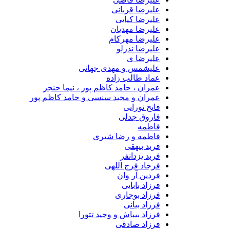
علیرضا قربانی
علیرضا کیایی
علیرضا مهدیان
علیرضا مهرکام
علیرضا ندرلو
علیرضا ی
علیشمس و مهدی جهانی
عماد طالب زاده
عمران ، حامد کاظم پور ، نیما حنجر
عمران و مجید سنسی و حامد کاظم پور
فاتح نورایی
فاروق جدلی
فاطمه
فاطمه و رضا شیری
فربد بیهقی
فربد یزدانفر
فرجاد فرج اللهی
فردین آر وان
فرزاد بابایی
فرزاد بوجاری
فرزاد بیانی
فرزاد بیباش و وحید تتورا
فرزاد صادقی