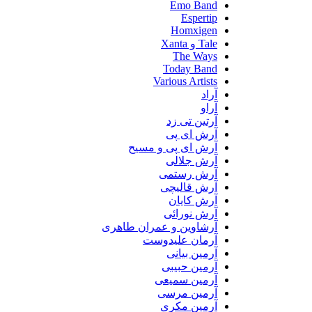
Emo Band
Espertip
Homxigen
Tale و Xanta
The Ways
Today Band
Various Artists
آراد
آراو
آرتین تی زد
آرش ای پی
آرش ای پی و مسیح
آرش جلالی
آرش رستمی
آرش قالیچی
آرش کایان
آرش نورائی
آرشاوین و عمران طاهری
آرمان علیدوست
آرمین بیانی
آرمین حبیبی
آرمین سمیعی
آرمین مرسی
آرمین مکری