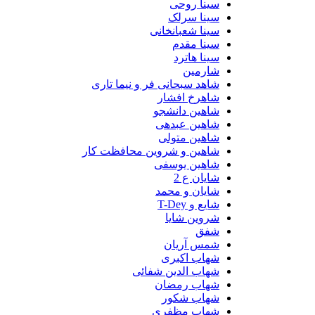
سینا روحی
سینا سرلک
سینا شعبانخانی
سینا مقدم
سینا هاترد
شارمین
شاهد سبحانی فر و نیما تاری
شاهرخ افشار
شاهین دانشجو
شاهین عبدهی
شاهین متولی
شاهین و شروین محافظت کار
شاهین یوسفی
شایان ع 2
شایان و محمد
شایع و T-Dey
شروین شایا
شفق
شمس آریان
شهاب اکبری
شهاب الدین شفائی
شهاب رمضان
شهاب شکور
شهاب مظفری