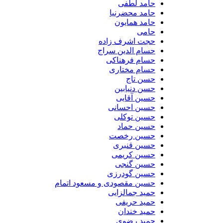
حامد لطفی
حامد محضرنیا
حامد همایون
حامی
حجت اشرف زاده
حسام الدین سراج
حسام فرهناکی
حسام مختاری
حسن تاج
حسن دنیابین
حسین آقایی
حسین احسانی
حسین توکلی
حسین حماد
حسین رخصت
حسین قنبری
حسین کریمی
حسین گنجی
حسین گودرزی
حسین مقصودی و مسعود اتمام
حمید جمالزایی
حمید حریفی
حمید خندان
حمید رضوی