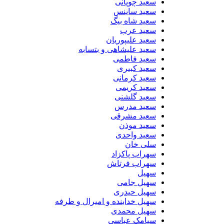
سعید چوپانی
سعید ساینس
سعید شاه بیگ
سعید عرب
سعید علیپوریان
سعید علیشاهی و بتسابه
سعید فاطمی
سعید کبیری
سعید کرمانی
سعید کریمی
سعید گلشنی
سعید مدرس
سعید مشرقی
سعید موذن
سعید واحدی
سلی خان
سهراب پاکزاد
سهراب فرتاش
سهیل
سهیل جامی
سهیل حیدری
سهیل خدابنده و امیرال و طرفه
سهیل محمدی
سیامک عباسی