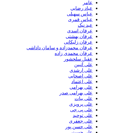
عامر
عباد رضایی
عباس سهیلی
عباس قمری
عبد نیک
عرفان اسدی
عرفان بهشتی
عرفان زلیکانی
عرفان محمدزاده و سامان داداشی
عرفان محمدی زاده
عقیل سلحشور
علی آتبین
علی ارشدی
علی اصحابی
علی اعتماد
علی بهرامی
علی بهرامی صدر
علی بیات
علی پرویزی
علی پی جی
علی توحید
علی جعفری
علی حسن پور
علی حسینی