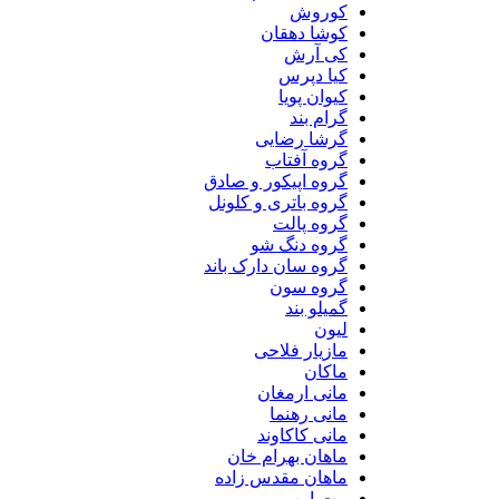
کوروش
کوشا دهقان
کی آرش
کیا دپرس
کیوان پویا
گرام بند
گرشا رضایی
گروه آفتاب
گروه اپیکور و صادق
گروه باتری و کلونل
گروه پالت
گروه دنگ شو
گروه سان دارک باند
گروه سون
گمیلو بند
لیون
مازیار فلاحی
ماکان
مانی ارمغان
مانی رهنما
مانی کاکاوند
ماهان بهرام خان
ماهان مقدس زاده
مت-این