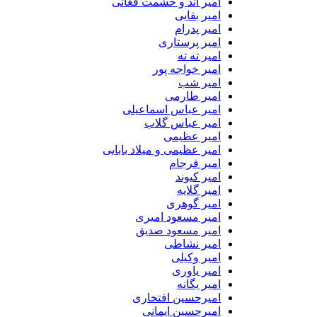
امیر اند و حشمت فغانی
امیر بقایی
امیر پدرام
امیر پرستاری
امیر ته ته
امیر خواجه پور
امیر شب
امیر طارمی
امیر عباس اسماعیلی
امیر عباس گلاب
امیر عظیمی
امیر عظیمی و میلاد بابایی
امیر فرجام
امیر کیوند
امیر گلایه
امیر گوهری
امیر مسعود امیری
امیر مسعود صدیق
امیر نشاطی
امیر وکیلی
امیر یاوری
امیر یگانه
امیرحسین افتخاری
امیرحسین ایمانی