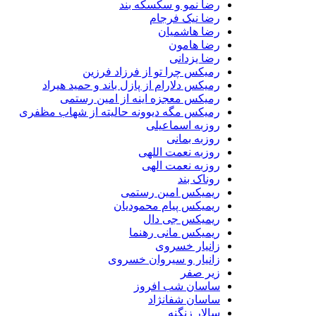
رضا نمو و سکسکه بند
رضا نیک فرجام
رضا هاشمیان
رضا هامون
رضا یزدانی
رمیکس چرا تو از فرزاد فرزین
رمیکس دلارام از پازل باند و حمید هیراد
رمیکس معجزه اینه از امین رستمی
رمیکس مگه دیوونه حالیته از شهاب مظفری
روزبه اسماعیلی
روزبه بمانی
روزبه نعمت اللهی
روزبه نعمت الهی
روناک بند
ریمیکس امین رستمی
ریمیکس پیام محمودیان
ریمیکس جی دال
ریمیکس مانی رهنما
زانیار خسروی
زانیار و سیروان خسروی
زیر صفر
ساسان شب افروز
ساسان شفانژاد
سالار زنگنه