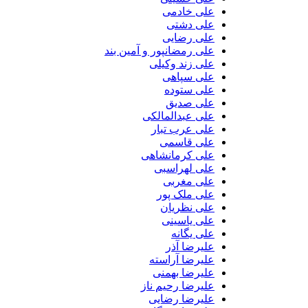
علی خادمی
علی دشتی
علی رضایی
علی رمضانپور و آمین بند
علی زند وکیلی
علی سپاهی
علی ستوده
علی صدیق
علی عبدالمالکی
علی عرب تبار
علی قاسمی
علی کرمانشاهی
علی لهراسبی
علی مغربی
علی ملک پور
علی نظریان
علی یاسینی
علی یگانه
علیرضا آذر
علیرضا آراسته
علیرضا بهمنی
علیرضا رحیم ناز
علیرضا رضایی