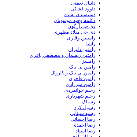
دانیال نعمتی
داوود فشکی
دسته‌بندی نشده
دکلمه وحید موسویان
دی جی آرگون
دی جی میلاد مظهری
راستین وقاری
راشا
رامتین دلیران
رامتین ریسمان و مصطفی باقری
رامسز
رامین بی باک
رامین بی باک و کاروئل
رامین فاخری
رامین میرزادی
رحیم جوانمردی
رحیم شهریاری
رستاک
رسول کرد
رشید سینایی
رضا احسانی
رضا احمدی
رضا اسپاد
رضا استادی