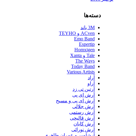
دسته‌ها
3M باند
ACven و TEYHO
Emo Band
Espertip
Homxigen
Tale و Xanta
The Ways
Today Band
Various Artists
آراد
آراو
آرتین تی زد
آرش ای پی
آرش ای پی و مسیح
آرش جلالی
آرش رستمی
آرش قالیچی
آرش کایان
آرش نورائی
آرشاوین و عمران طاهری