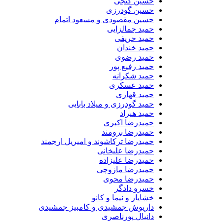
حسین گنجی
حسین گودرزی
حسین مقصودی و مسعود اتمام
حمید جمالزایی
حمید حریفی
حمید خندان
حمید رضوی
حمید رفیع پور
حمید شکرانه
حمید عسکری
حمید قهاری
حمید گودرزی و میلاد بابایی
حمید هیراد
حمیدرضا اکبری
حمیدرضا برومند
حمیدرضا ترکاشوند و امیریل ارجمند
حمیدرضا علیخانی
حمیدرضا علیزاده
حمیدرضا مازوچی
حمیدرضا محوی
خسرو دادگر
خشایار و نیما و کانو
داریوش جمشیدی و کامبیز جمشیدی
دانیال پورناصری