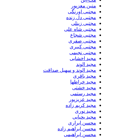
متین معزپور
مجتبی اورنگی
مجتبی دل زنده
مجتبی زینلی
مجتبی شاه علی
مجتبی شجاع
مجتبی صفری
مجتبی کبیری
مجتبی نجیمی
مجید اخشابی
مجید الوند‎
مجید الوند و سهیل صداقت
مجید باقری
مجید خراطها
مجید خشتی
مجید رستمی
مجید عزیزپور
مجید کریم زاده
مجید نوری
مجید یحیایی
محسن ابراری
محسن ابراهیم زاده
محسن ابراهیمی