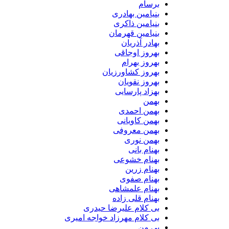
برسام
بنیامین بهادری
بنیامین ذاکری
بنیامین قهرمان
بهادر آذریان
بهروز اوجاقی
بهروز بهرام
بهروز کشاورزیان
بهروز نقویان
بهزاد پارسایی
بهمن
بهمن احمدی
بهمن کاویانی
بهمن معروفی
بهمن نوری
بهنام بانی
بهنام خشوعی
بهنام زرین
بهنام صفوی
بهنام علمشاهی
بهنام قلی زاده
بی کلام علیرضا حیدری
بی کلام مهرزاد خواجه امیری
بی من