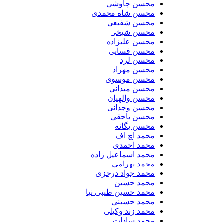
محسن چاوشی
محسن شاه محمدی
محسن شفیعی
محسن شیخی
محسن علیزاده
محسن فسایی
محسن لرد
محسن مهراد
محسن موسوی
محسن میدانی
محسن والهیان
محسن وجدانی
محسن یاحقی
محسن یگانه
محمد اچ اف
محمد احمدی
محمد اسماعیل زاده
محمد بهرامی
محمد جواد درجزی
محمد حسین
محمد حسین طیبی نیا
محمد حسینی
محمد زند وکیلی
محمد سادات