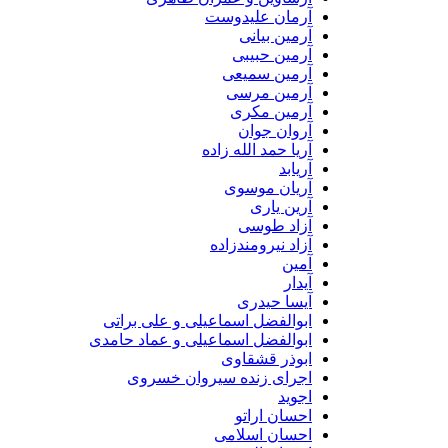
آرمان علیدوست
آرمین بیانی
آرمین حبیبی
آرمین سمیعی
آرمین مرسی
آرمین مکری
آروان جوان
آریا حمد الله زاده
آریابد
آریان موسوی
آرین یاری
آزاد طوسی
آزاد نیرومندزاده
آمین
آیدار
آیسا حیدری
ابوالفضل اسماعیلی و علی براتی
ابوالفضل اسماعیلی و عماد حامدی
ابوذر قشقاوی
اجرای زنده سیروان خسروی
اجوید
احسان اراتو
احسان اسلامی