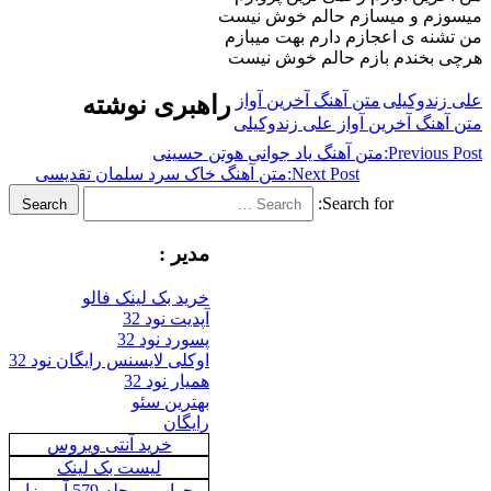
و میسازم حالم خوش نیست
ی اعجازم دارم بهت میبازم
ندم بازم حالم خوش نیست
وکیلی
متن آهنگ آخرین آواز
راهبری نوشته
 آخرین آواز علی زندوکیلی
Previ
متن آهنگ یاد جوانی هوتن حسینی
Next Post:
متن آهنگ خاک سرد سلمان تقدیسی
Search for:
Search
مدیر :
خرید بک لینک فالو
آپدیت نود 32
پسورد نود 32
اوکلی لایسنس رایگان نود 32
همیار نود 32
بهترین سئو
رایگان
خرید آنتی ویروس
لیست بک لینک
جواب مرحله 579 آمیرزا