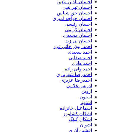
احسان الدین معین
احسان تهرانچی
احسان حق شناس
احسان خواجه امیری
احسان رئیسی
احسان کریمی
احسان محمدی
احسان نی زن
احمد ابوذر خانی فرد
احمد سعیدی
احمد صفایی
احمد هادی
احمد ولی زاده
احمدرضا شهریاری
احمدرضا عزیزی
ادریس غلامی
اروین
استون
استونا
اسماعیل خانزاده
اشکان کشاورز
اشکان کینگ
اشوان
افشین آذری