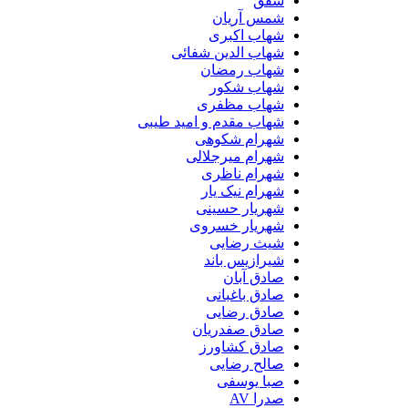
شفق
شمس آریان
شهاب اکبری
شهاب الدین شفائی
شهاب رمضان
شهاب شکور
شهاب مظفری
شهاب مقدم و امید طیبی
شهرام شکوهی
شهرام میرجلالی
شهرام ناظری
شهرام نیک یار
شهریار حسینی
شهریار خسروی
شیث رضایی
شیرازیس باند
صادق آبان
صادق باغبانی
صادق رضایی
صادق صفدریان
صادق کشاورز
صالح رضایی
صبا یوسفی
صدرا AV