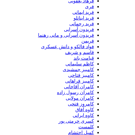
فرهاد یعقوبی
فری
فرید ایمانی
فرید اینانلو
فرید رحمانی
فریدون آسرایی
فریدون آسرایی و مانی رهنما
فریمن
فواد فالکو و دانش عسکری
قاسم و شریف
قیامت باند
کاظم سلیمانی
کامبیز جمشیدی
کامبیز فتاحی
کامبیز فراهانی
کامران آقاخانی
کامران رسول زاده
کامران مولایی
کامروز فتحی
کاوه آفاق
کاوه ایرانی
کسری حرمتی پور
کلمست
کمیل احتشام