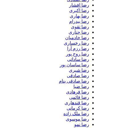
رضا افشار
رضا اکبری
رضا بهاری
رضا بیدرام
رضا تقوی
رضا چناری
رضا خادمیان
رضا رخساری
رضا رزم آرا
رضا روح پور
رضا ساداتی
رضا ساسان پور
رضا شیری
رضا صادقی
رضا صادقی بنام
رضا ضیا
رضا فرهادی
رضا قائمی
رضا قندهاری
رضا کرمانی
رضا ملک زاده
رضا موسوی
رضا نمو