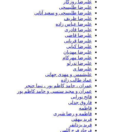
علیرضا روزگار
علیرضا طلیسچی
علیرضا طلیسچی و سعید آتانی
علیرضا ظریف
علیرضا عباس زاده
علیرضا قادری
علیرضا قاضی
علیرضا قربانی
علیرضا کیایی
علیرضا مهدیان
علیرضا مهرکام
علیرضا ندرلو
علیرضا ی
علیشمس و مهدی جهانی
عماد طالب زاده
عمران ، حامد کاظم پور ، نیما حنجر
عمران و مجید سنسی و حامد کاظم پور
فاتح نورایی
فاروق جدلی
فاطمه
فاطمه و رضا شیری
فربد بیهقی
فربد یزدانفر
فرجاد فرج اللهی