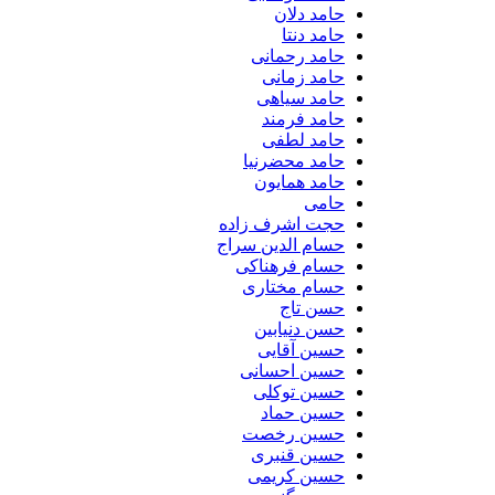
حامد دلان
حامد دنتا
حامد رحمانی
حامد زمانی
حامد سیاهی
حامد فرمند
حامد لطفی
حامد محضرنیا
حامد همایون
حامی
حجت اشرف زاده
حسام الدین سراج
حسام فرهناکی
حسام مختاری
حسن تاج
حسن دنیابین
حسین آقایی
حسین احسانی
حسین توکلی
حسین حماد
حسین رخصت
حسین قنبری
حسین کریمی