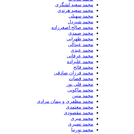
محمد سعید لشگری
محمد سعید هرندی
محمد سهیلی
​محمد شیردل
محمد صالح اصغرزاده
محمد صمدی
محمد ظهرابی
محمد عبدالی
محمد عبدی
محمد عرفانی
محمد علیزاده
محمد فاتح
محمد فرزان صادقی
محمد قضات
محمد قلی پور
محمد ماکویی
محمد متین
محمد مظفری و پیمان مرادی
محمد معتمدی
محمد مقصودی
محمد میری
محمد نصیری
محمد نورنیا