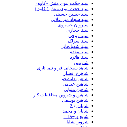
سید حجّت نبوی منش «کاوه»
سید حجت نبوی منش ( کاوه )
سید حسین حسینى
سید سجاد میر علائی
سیروان خسروی
سینا حجازی
سینا روحی
سینا سرلک
سینا شعبانخانی
سینا مقدم
سینا هاترد
شارمین
شاهد سبحانی فر و نیما تاری
شاهرخ افشار
شاهین دانشجو
شاهین عبدهی
شاهین متولی
شاهین و شروین محافظت کار
شاهین یوسفی
شایان ع 2
شایان و محمد
شایع و T-Dey
شروین شایا