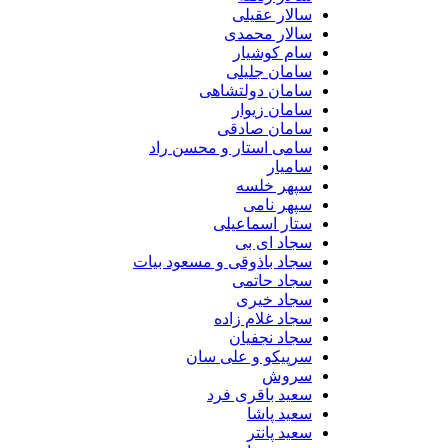
سالار عقیلی
سالار محمدی
سام کوشیار
سامان جلیلی
سامان دولتشاهی
سامان زیوار
سامان صادقی
سامی استار و محسن راد
سامیار
سپهر خلسه
سپهر نامی
ستار اسماعیلی
سجاد ای بی
سجاد باذوقی و مسعود بیات
سجاد حاتمی
سجاد خیری
سجاد غلام زاده
سجاد نجفیان
سرپیکو و علی سان
سروش
سعید باقری فرد
سعید پاشا
سعید پانتر