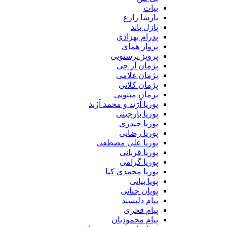
بیات
پارسا زارع
پازل باند
پدرام بهزادی
پرواز همای
پرویز پرستویی
پژمان آر جی
پژمان غلامی
پژمان کلانی
پژمان مینویی
پوریا آژند و محمد آژند
پوریا بارجینی
پوریا حیدری
پوریا رضایی
پوریا علی مصطفی
پوریا قربانی
پوریا گرامی
پوریا محمدی کیا
پویا بیاتی
پویان جناتی
پیام دلپسند
پیام فخری
پیام محمودیان