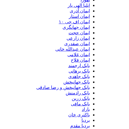
ایلیا الهی یار
ایمان آذری
ایمان استار
ایمان اف جی ۱۰
ایمان جهانگری
ایمان حجت
ایمان زارعی
ایمان صفدری
ایمان عبدالله خانی
ایمان غلامی
ایمان فلاح
بابک ارجمند
بابک برهانی
بابک جاهدی
بابک جهانبخش
بابک جهانبخش و رضا صادقی
بابک رادمنش
بابک زرین
بابک مافی
باراد
باکتری خان
بردیا
بردیا مقدم