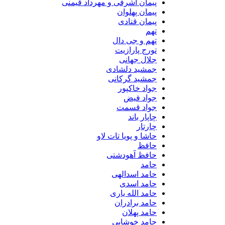
پیمان اشرفی و مهرداد قیمنی
پیمان پهلوان
پیمان قنادی
تهم
تهم و جی دال
تورج پارازیت
جلال جهانی
جمشید دلشادی
جمشید گرکانی
جواد خاکپور
جواد فیض
جواد قسمت
چاپار باند
چارتار
حاشا و پویا تات لاو
حافظ
حافظ آهودشتی
حامد
حامد اسدالهی
حامد اسدی
حامد الله یاری
حامد برادران
حامد پهلان
حامد خوشابی