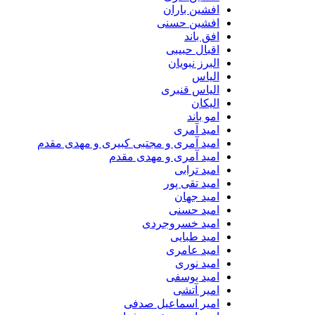
افشین باران
افشین حسنی
افق باند
اقبال حبیبی
البرز نبویان
الیاس
الیاس قنبرى
الیکان
امو باند
امید آمری
امید آمری و مجتبی کبیری و مهدى مقدم
امید آمری و مهدی مقدم
امید ترابی
امید تقی پور
امید جهان
امید حسنی
امید خسروجردی
امید طبایی
امید عامری
امید نوری
امید یوسفی
امیر آتشی
امیر اسماعیل صدفی