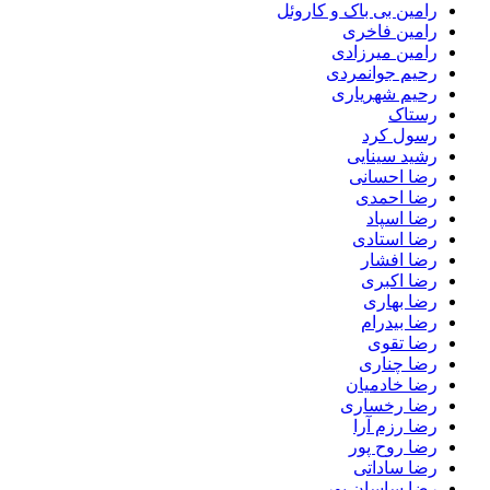
رامین بی باک و کاروئل
رامین فاخری
رامین میرزادی
رحیم جوانمردی
رحیم شهریاری
رستاک
رسول کرد
رشید سینایی
رضا احسانی
رضا احمدی
رضا اسپاد
رضا استادی
رضا افشار
رضا اکبری
رضا بهاری
رضا بیدرام
رضا تقوی
رضا چناری
رضا خادمیان
رضا رخساری
رضا رزم آرا
رضا روح پور
رضا ساداتی
رضا ساسان پور