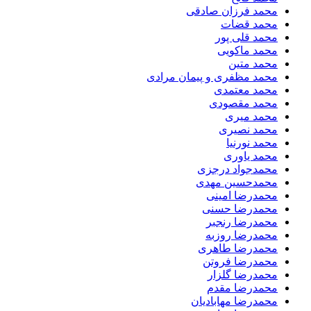
محمد فرزان صادقی
محمد قضات
محمد قلی پور
محمد ماکویی
محمد متین
محمد مظفری و پیمان مرادی
محمد معتمدی
محمد مقصودی
محمد میری
محمد نصیری
محمد نورنیا
محمد یاوری
محمدجواد درجزی
محمدحسین مهدی
محمدرضا امینی
محمدرضا حسنی
محمدرضا رنجبر
محمدرضا روزبه
محمدرضا طاهری
محمدرضا فروتن
محمدرضا گلزار
محمدرضا مقدم
محمدرضا مهابادیان