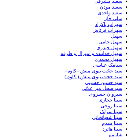
سعید مشرقی
سعید موذن
سعید واحدی
سلی خان
سهراب پاکزاد
سهراب فرتاش
سهیل
سهیل جامی
سهیل حیدری
سهیل خدابنده و امیرال و طرفه
سهیل محمدی
سیامک عباسی
سید حجّت نبوی منش «کاوه»
سید حجت نبوی منش ( کاوه )
سید حسین حسینى
سید سجاد میر علائی
سیروان خسروی
سینا حجازی
سینا روحی
سینا سرلک
سینا شعبانخانی
سینا مقدم
سینا هاترد
شارمین