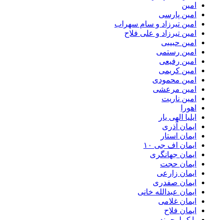
امین
امین پارسی
امین تیرزاد و سام سهراب
امین تیرزاد و علی فلاح
امین حبیبی
امین رستمی
امین رفیعی
امین کریمی
امین محمودی
امین مرعشی
امین ناریت
اهورا
ایلیا الهی یار
ایمان آذری
ایمان استار
ایمان اف جی ۱۰
ایمان جهانگری
ایمان حجت
ایمان زارعی
ایمان صفدری
ایمان عبدالله خانی
ایمان غلامی
ایمان فلاح
بابک ارجمند