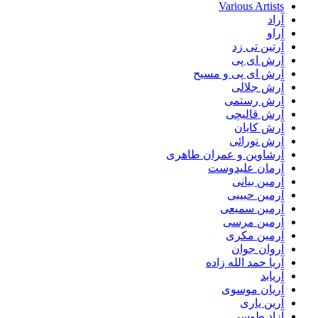
Various Artists
آراد
آراو
آرتین تی زد
آرش ای پی
آرش ای پی و مسیح
آرش جلالی
آرش رستمی
آرش قالیچی
آرش کایان
آرش نورائی
آرشاوین و عمران طاهری
آرمان علیدوست
آرمین بیانی
آرمین حبیبی
آرمین سمیعی
آرمین مرسی
آرمین مکری
آروان جوان
آریا حمد الله زاده
آریابد
آریان موسوی
آرین یاری
آزاد طوسی