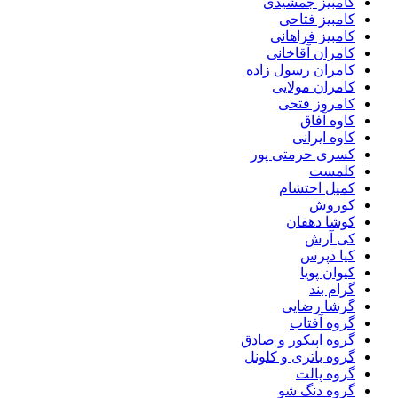
کامبیز جمشیدی
کامبیز فتاحی
کامبیز فراهانی
کامران آقاخانی
کامران رسول زاده
کامران مولایی
کامروز فتحی
کاوه آفاق
کاوه ایرانی
کسری حرمتی پور
کلمست
کمیل احتشام
کوروش
کوشا دهقان
کی آرش
کیا دپرس
کیوان پویا
گرام بند
گرشا رضایی
گروه آفتاب
گروه اپیکور و صادق
گروه باتری و کلونل
گروه پالت
گروه دنگ شو