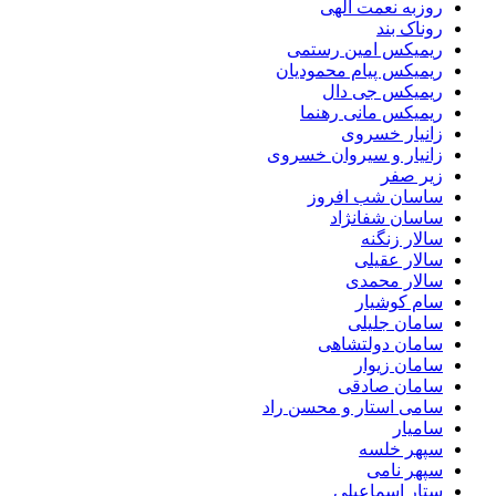
روزبه نعمت الهی
روناک بند
ریمیکس امین رستمی
ریمیکس پیام محمودیان
ریمیکس جی دال
ریمیکس مانی رهنما
زانیار خسروی
زانیار و سیروان خسروی
زیر صفر
ساسان شب افروز
ساسان شفانژاد
سالار زنگنه
سالار عقیلی
سالار محمدی
سام کوشیار
سامان جلیلی
سامان دولتشاهی
سامان زیوار
سامان صادقی
سامی استار و محسن راد
سامیار
سپهر خلسه
سپهر نامی
ستار اسماعیلی