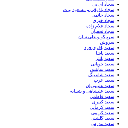
سجاد ای بی
سجاد باذوقی و مسعود بیات
سجاد حاتمی
سجاد خیری
سجاد غلام زاده
سجاد نجفیان
سرپیکو و علی سان
سروش
سعید باقری فرد
سعید پاشا
سعید پانتر
سعید چوپانی
سعید ساینس
سعید شاه بیگ
سعید عرب
سعید علیپوریان
سعید علیشاهی و بتسابه
سعید فاطمی
سعید کبیری
سعید کرمانی
سعید کریمی
سعید گلشنی
سعید مدرس