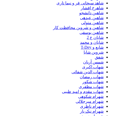
شاهد سبحانی فر و نیما تاری
شاهرخ افشار
شاهین دانشجو
شاهین عبدهی
شاهین متولی
شاهین و شروین محافظت کار
شاهین یوسفی
شایان ع 2
شایان و محمد
شایع و T-Dey
شروین شایا
شفق
شمس آریان
شهاب اکبری
شهاب الدین شفائی
شهاب رمضان
شهاب شکور
شهاب مظفری
شهاب مقدم و امید طیبی
شهرام شکوهی
شهرام میرجلالی
شهرام ناظری
شهرام نیک یار