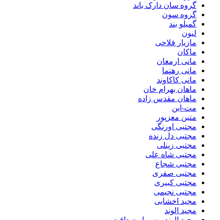
گروه سان دارک باند
گروه سون
گمیلو بند
لیون
مازیار فلاحی
ماکان
مانی ارمغان
مانی رهنما
مانی کاکاوند
ماهان بهرام خان
ماهان مقدس زاده
مت-این
متین معزپور
مجتبی اورنگی
مجتبی دل زنده
مجتبی زینلی
مجتبی شاه علی
مجتبی شجاع
مجتبی صفری
مجتبی کبیری
مجتبی نجیمی
مجید اخشابی
مجید الوند‎
مجید الوند و سهیل صداقت