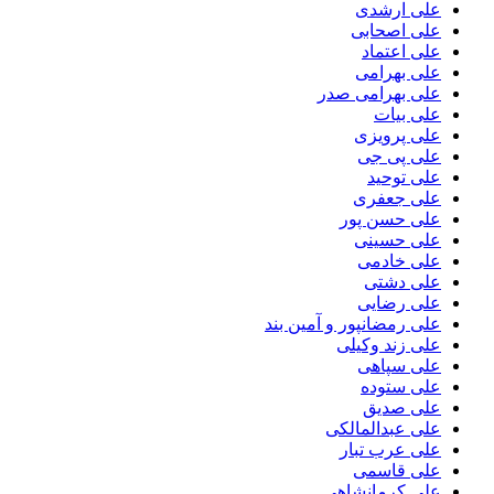
علی ارشدی
علی اصحابی
علی اعتماد
علی بهرامی
علی بهرامی صدر
علی بیات
علی پرویزی
علی پی جی
علی توحید
علی جعفری
علی حسن پور
علی حسینی
علی خادمی
علی دشتی
علی رضایی
علی رمضانپور و آمین بند
علی زند وکیلی
علی سپاهی
علی ستوده
علی صدیق
علی عبدالمالکی
علی عرب تبار
علی قاسمی
علی کرمانشاهی