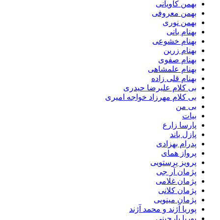
بهمن کاویانی
بهمن معروفی
بهمن نوری
بهنام بانی
بهنام خشوعی
بهنام زرین
بهنام صفوی
بهنام علمشاهی
بهنام قلی زاده
بی کلام علیرضا حیدری
بی کلام مهرزاد خواجه امیری
بی من
بیات
پارسا زارع
پازل باند
پدرام بهزادی
پرواز همای
پرویز پرستویی
پژمان آر جی
پژمان غلامی
پژمان کلانی
پژمان مینویی
پوریا آژند و محمد آژند
پوریا بارجینی