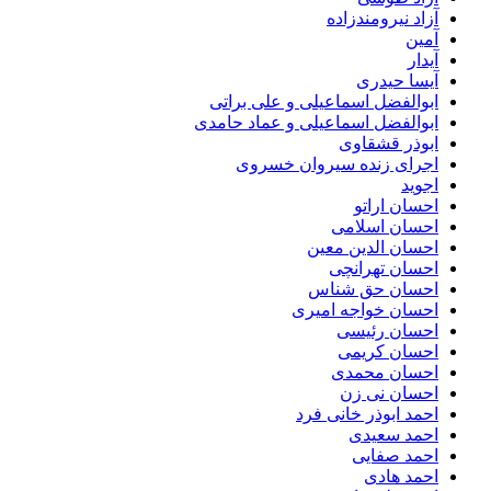
آزاد نیرومندزاده
آمین
آیدار
آیسا حیدری
ابوالفضل اسماعیلی و علی براتی
ابوالفضل اسماعیلی و عماد حامدی
ابوذر قشقاوی
اجرای زنده سیروان خسروی
اجوید
احسان اراتو
احسان اسلامی
احسان الدین معین
احسان تهرانچی
احسان حق شناس
احسان خواجه امیری
احسان رئیسی
احسان کریمی
احسان محمدی
احسان نی زن
احمد ابوذر خانی فرد
احمد سعیدی
احمد صفایی
احمد هادی