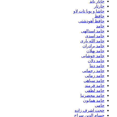
چاپار باند
چارتار
حاشا و پویا تات لاو
حافظ
حافظ آهودشتی
حامد
حامد اسدالهی
حامد اسدی
حامد الله یاری
حامد برادران
حامد پهلان
حامد خوشابی
حامد دلان
حامد دنتا
حامد رحمانی
حامد زمانی
حامد سیاهی
حامد فرمند
حامد لطفی
حامد محضرنیا
حامد همایون
حامی
حجت اشرف زاده
حسام الدین سراج