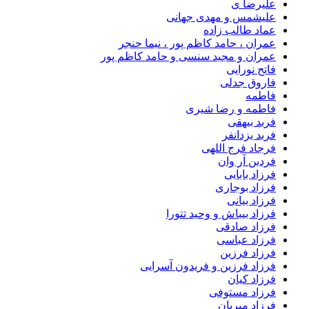
علیرضا ی
علیشمس و مهدی جهانی
عماد طالب زاده
عمران ، حامد کاظم پور ، نیما حنجر
عمران و مجید سنسی و حامد کاظم پور
فاتح نورایی
فاروق جدلی
فاطمه
فاطمه و رضا شیری
فربد بیهقی
فربد یزدانفر
فرجاد فرج اللهی
فردین آر وان
فرزاد بابایی
فرزاد بوجاری
فرزاد بیانی
فرزاد بیباش و وحید تتورا
فرزاد صادقی
فرزاد عباسی
فرزاد فرزین
فرزاد فرزین و فریدون آسرایی
فرزاد کیان
فرزاد مستوفی
فرزاد میریان