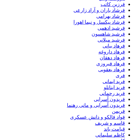
فرزین کاتب
فرشاد باران و آراد زارعی
فرشاد بهرامی
فرشاد پیکسل و نیما اهورا
فرشید ادهمی
فرشید شاهسون
فرشید میلانی
فرهاد بیانی
فرهاد داروغه
فرهاد دهقان
فرهاد فیروزی
فرهاد یعقوبی
فری
فرید ایمانی
فرید اینانلو
فرید رحمانی
فریدون آسرایی
فریدون آسرایی و مانی رهنما
فریمن
فواد فالکو و دانش عسکری
قاسم و شریف
قیامت باند
کاظم سلیمانی