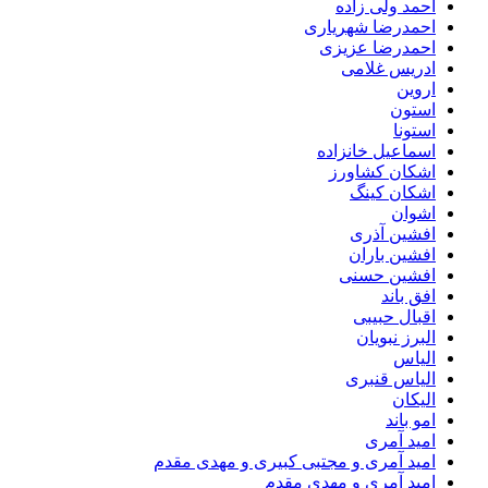
احمد ولی زاده
احمدرضا شهریاری
احمدرضا عزیزی
ادریس غلامی
اروین
استون
استونا
اسماعیل خانزاده
اشکان کشاورز
اشکان کینگ
اشوان
افشین آذری
افشین باران
افشین حسنی
افق باند
اقبال حبیبی
البرز نبویان
الیاس
الیاس قنبرى
الیکان
امو باند
امید آمری
امید آمری و مجتبی کبیری و مهدى مقدم
امید آمری و مهدی مقدم