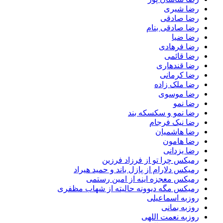
رضا شیری
رضا صادقی
رضا صادقی بنام
رضا ضیا
رضا فرهادی
رضا قائمی
رضا قندهاری
رضا کرمانی
رضا ملک زاده
رضا موسوی
رضا نمو
رضا نمو و سکسکه بند
رضا نیک فرجام
رضا هاشمیان
رضا هامون
رضا یزدانی
رمیکس چرا تو از فرزاد فرزین
رمیکس دلارام از پازل باند و حمید هیراد
رمیکس معجزه اینه از امین رستمی
رمیکس مگه دیوونه حالیته از شهاب مظفری
روزبه اسماعیلی
روزبه بمانی
روزبه نعمت اللهی