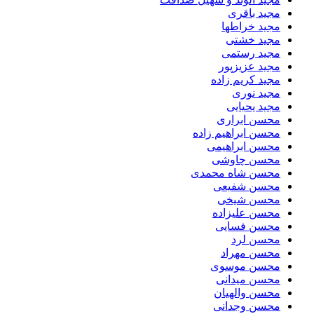
مجید باقری
مجید خراطها
مجید خشتی
مجید رستمی
مجید عزیزپور
مجید کریم زاده
مجید نوری
مجید یحیایی
محسن ابراری
محسن ابراهیم زاده
محسن ابراهیمی
محسن چاوشی
محسن شاه محمدی
محسن شفیعی
محسن شیخی
محسن علیزاده
محسن فسایی
محسن لرد
محسن مهراد
محسن موسوی
محسن میدانی
محسن والهیان
محسن وجدانی