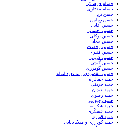
حسام فرهناکی
حسام مختاری
حسن تاج
حسن دنیابین
حسین آقایی
حسین احسانی
حسین توکلی
حسین حماد
حسین رخصت
حسین قنبری
حسین کریمی
حسین گنجی
حسین گودرزی
حسین مقصودی و مسعود اتمام
حمید جمالزایی
حمید حریفی
حمید خندان
حمید رضوی
حمید رفیع پور
حمید شکرانه
حمید عسکری
حمید قهاری
حمید گودرزی و میلاد بابایی