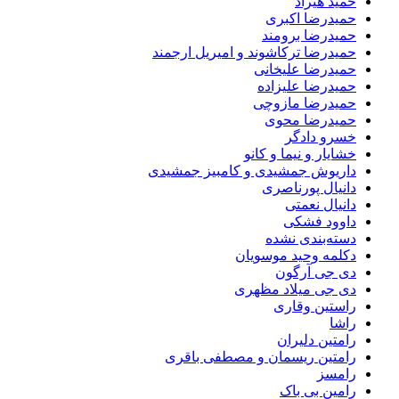
حمید هیراد
حمیدرضا اکبری
حمیدرضا برومند
حمیدرضا ترکاشوند و امیریل ارجمند
حمیدرضا علیخانی
حمیدرضا علیزاده
حمیدرضا مازوچی
حمیدرضا محوی
خسرو دادگر
خشایار و نیما و کانو
داریوش جمشیدی و کامبیز جمشیدی
دانیال پورناصری
دانیال نعمتی
داوود فشکی
دسته‌بندی نشده
دکلمه وحید موسویان
دی جی آرگون
دی جی میلاد مظهری
راستین وقاری
راشا
رامتین دلیران
رامتین ریسمان و مصطفی باقری
رامسز
رامین بی باک