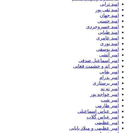
امید ترابی
امید تقی پور
امید جهان
امید حسنی
امید خسروجردی
امید طبایی
امید عامری
امید نوری
امید یوسفی
امیر آتشی
امیر اسماعیل صدفی
امیر اند و حشمت فغانی
امیر بقایی
امیر پدرام
امیر پرستاری
امیر ته ته
امیر خواجه پور
امیر شب
امیر طارمی
امیر عباس اسماعیلی
امیر عباس گلاب
امیر عظیمی
امیر عظیمی و میلاد بابایی