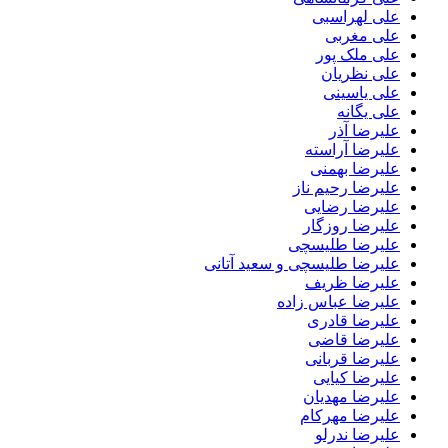
علی لهراسبی
علی مغربی
علی ملک پور
علی نظریان
علی یاسینی
علی یگانه
علیرضا آذر
علیرضا آراسته
علیرضا بهمنی
علیرضا رحیم ناز
علیرضا رضایی
علیرضا روزگار
علیرضا طلیسچی
علیرضا طلیسچی و سعید آتانی
علیرضا ظریف
علیرضا عباس زاده
علیرضا قادری
علیرضا قاضی
علیرضا قربانی
علیرضا کیایی
علیرضا مهدیان
علیرضا مهرکام
علیرضا ندرلو