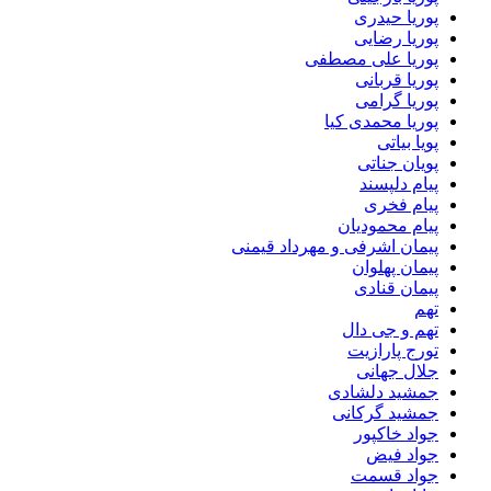
پوریا حیدری
پوریا رضایی
پوریا علی مصطفی
پوریا قربانی
پوریا گرامی
پوریا محمدی کیا
پویا بیاتی
پویان جناتی
پیام دلپسند
پیام فخری
پیام محمودیان
پیمان اشرفی و مهرداد قیمنی
پیمان پهلوان
پیمان قنادی
تهم
تهم و جی دال
تورج پارازیت
جلال جهانی
جمشید دلشادی
جمشید گرکانی
جواد خاکپور
جواد فیض
جواد قسمت