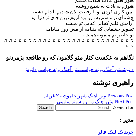
هنوز طبق عادت صدات میکنم
هنوزم به یادت یه شمع روشنه
ببین کاری کردی تو با رفتنت الان شادیم با دلم دشمنه
چشمای تو واسم یه دریا بود آروم ترین جای تو دنیا بود
آرامش قلبم کجایی که بی تو نمیشه
تصویر چشمایی که دنیامه آرامش روز مبادامه
تو خاطراتم میمونه همیشه
♫ ♫ ♫ ♫ ♫ ♫ ♫ ♫ ♫ ♫ ♫ ♫ ♫ ♫ ♫ ♫ ♫ ♫ ♫ ♫ ♫ ♫ ♫ ♫ ♫ ♫ ♫
♫ ♫
نگاهم به عکست کنار منو گلامون که رو طاقچه پژمردنو
دانوش
متن آهنگ پرته حواسم
متن آهنگ پرته حواسم دانوش
راهبری نوشته
Previous Post:
متن آهنگ شهر خاموشه ۲ فریان
Next Post:
متن آهنگ مه رو سپند سلیمی
Search for:
Search
مدیر :
خرید بک لینک فالو