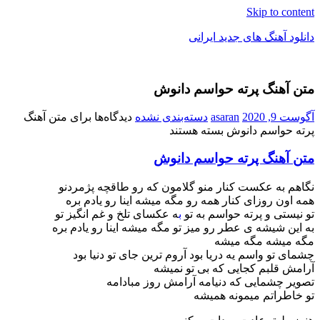
Skip to content
دانلود آهنگ های جدید ایرانی
دانلود
فول
متن آهنگ پرته حواسم دانوش
آلبوم
موزیک
آگوست 9, 2020
asaran
دسته‌بندی نشده
دیدگاه‌ها
برای متن آهنگ
پرته حواسم دانوش
بسته هستند
متن آهنگ پرته حواسم دانوش
نگاهم به عکست کنار منو گلامون که رو طاقچه پژمردنو
همه اون روزای کنار همه رو مگه میشه اینا رو یادم بره
تو نیستی و پرته حواسم به تو
ب
ه عکسای تلخ و غم انگیز تو
به این شیشه ی عطر رو میز تو مگه میشه اینا رو یادم بره
مگه میشه مگه میشه
چشمای تو واسم یه دریا بود آروم ترین جای تو دنیا بود
آرامش قلبم کجایی که بی تو نمیشه
تصویر چشمایی که دنیامه آرامش روز مبادامه
تو خاطراتم میمونه همیشه