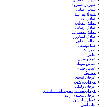
شهریار حسینی
شهریار خسروی
شیث رضایی
شیرازیس باند
صادق آبان
صادق باغبانی
صادق رضایی
صادق صفدریان
صادق کشاورز
صالح رضایی
صبا یوسفی
صدرا AV
عامر
عباد رضایی
عباس سهیلی
عباس قمری
عبد نیک
عرفان اسدی
عرفان بهشتی
عرفان زلیکانی
عرفان محمدزاده و سامان داداشی
عرفان محمدی زاده
عقیل سلحشور
علی آتبین