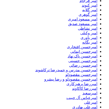
امیر فرجام
امیر کیوند
امیر گلایه
امیر گوهری
امیر مسعود امیری
امیر مسعود صدیق
امیر نشاطی
امیر وکیلی
امیر یاوری
امیر یگانه
امیرحسین افتخاری
امیرحسین ایمانی
امیرحسین پاک نهاد
امیرحسین حسینی
امیرحسین رضائی
امیرحسین مدرس و حمیدرضا ترکاشوند
امیرحسین مقصودلو
امیرحسین مقصودلو و رضا پیشرو
امیررضا پرهیزکاری
امیررضا کاکاوند
امیرسعید
امیرعباس آل حبیب
امیرعلی
امیرعلی بهادری