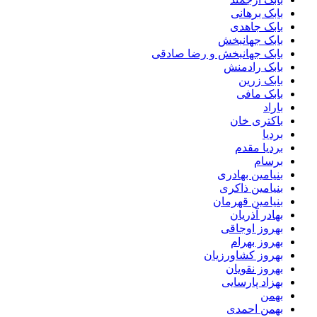
بابک برهانی
بابک جاهدی
بابک جهانبخش
بابک جهانبخش و رضا صادقی
بابک رادمنش
بابک زرین
بابک مافی
باراد
باکتری خان
بردیا
بردیا مقدم
برسام
بنیامین بهادری
بنیامین ذاکری
بنیامین قهرمان
بهادر آذریان
بهروز اوجاقی
بهروز بهرام
بهروز کشاورزیان
بهروز نقویان
بهزاد پارسایی
بهمن
بهمن احمدی