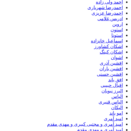
احمد ولی زاده
احمدرضا شهریاری
احمدرضا عزیزی
ادریس غلامی
اروین
استون
استونا
اسماعیل خانزاده
اشکان کشاورز
اشکان کینگ
اشوان
افشین آذری
افشین باران
افشین حسنی
افق باند
اقبال حبیبی
البرز نبویان
الیاس
الیاس قنبرى
الیکان
امو باند
امید آمری
امید آمری و مجتبی کبیری و مهدى مقدم
امید آمری و مهدی مقدم