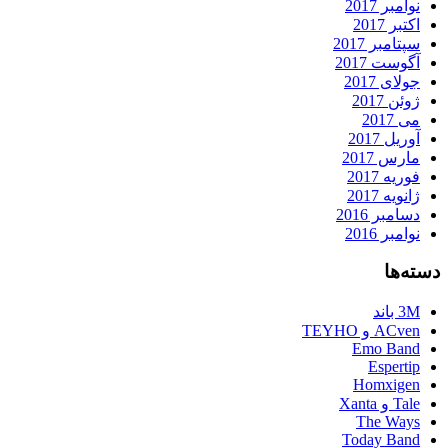
نوامبر 2017
اکتبر 2017
سپتامبر 2017
آگوست 2017
جولای 2017
ژوئن 2017
می 2017
آوریل 2017
مارس 2017
فوریه 2017
ژانویه 2017
دسامبر 2016
نوامبر 2016
دسته‌ها
3M باند
ACven و TEYHO
Emo Band
Espertip
Homxigen
Tale و Xanta
The Ways
Today Band