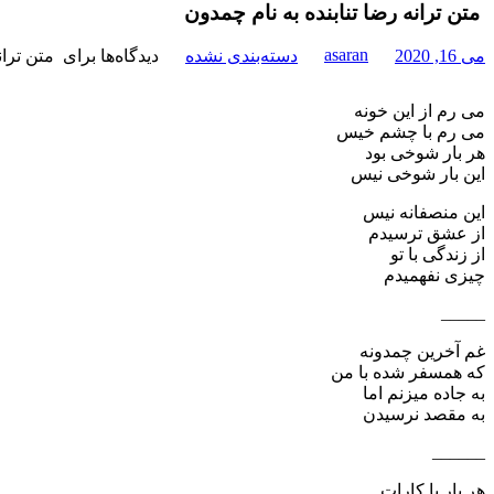
متن ترانه رضا تنابنده به نام چمدون
asaran
می 16, 2020
دسته‌بندی نشده
دیدگاه‌ها
برای متن تران
می رم از این خونه
می رم با چشم خیس
هر بار شوخی بود
این بار شوخی نیس
این منصفانه نیس
از عشق ترسیدم
از زندگی با تو
چیزی نفهمیدم
_____
غم آخرین چمدونه
که همسفر شده با من
به جاده میزنم اما
به مقصد نرسیدن
______
هر بار با کارات