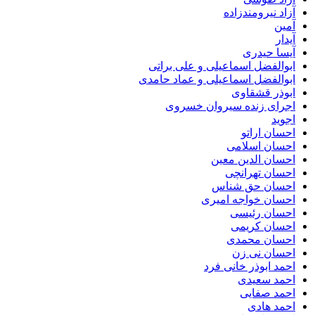
آزاد نیرومندزاده
آمین
آیدار
آیسا حیدری
ابوالفضل اسماعیلی و علی براتی
ابوالفضل اسماعیلی و عماد حامدی
ابوذر قشقاوی
اجرای زنده سیروان خسروی
اجوید
احسان اراتو
احسان اسلامی
احسان الدین معین
احسان تهرانچی
احسان حق شناس
احسان خواجه امیری
احسان رئیسی
احسان کریمی
احسان محمدی
احسان نی زن
احمد ابوذر خانی فرد
احمد سعیدی
احمد صفایی
احمد هادی