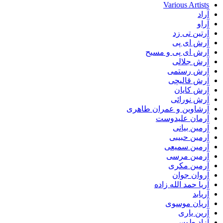
Various Artists
آراد
آراو
آرتین تی زد
آرش ای پی
آرش ای پی و مسیح
آرش جلالی
آرش رستمی
آرش قالیچی
آرش کایان
آرش نورائی
آرشاوین و عمران طاهری
آرمان علیدوست
آرمین بیانی
آرمین حبیبی
آرمین سمیعی
آرمین مرسی
آرمین مکری
آروان جوان
آریا حمد الله زاده
آریابد
آریان موسوی
آرین یاری
آزاد طوسی