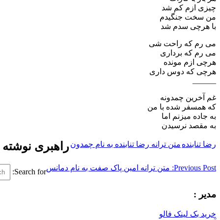
چیزی ازم کم شد
من سخت جنگیدم
با هرچی سدم شد
می رم که راحت شی
می رم که برداری
هرچی ازم مونده
هرچی که دوس داری
______
غم آخرین چمدونه
که همسفر شده با من
به جاده میزنم اما
به مقصد نرسیدن
رضا تنابنده
متن ترانه رضا تنابنده به نام چمدون
راهبری نوشته
Previous Post:
متن ترانه امین پاک صفت به نام دمانس
Search for:
مدیر :
خرید بک لینک فالو