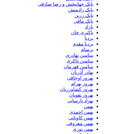
بابک جهانبخش و رضا صادقی
بابک رادمنش
بابک زرین
بابک مافی
باراد
باکتری خان
بردیا
بردیا مقدم
برسام
بنیامین بهادری
بنیامین ذاکری
بنیامین قهرمان
بهادر آذریان
بهروز اوجاقی
بهروز بهرام
بهروز کشاورزیان
بهروز نقویان
بهزاد پارسایی
بهمن
بهمن احمدی
بهمن کاویانی
بهمن معروفی
بهمن نوری