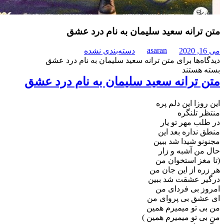
ترانه سعید سلیمان به نام درد عشق
asaran
دسته‌بندی نشده
‌ها
برای متن ترانه سعید سلیمان به نام درد عشق
هستند
 ترانه سعید سلیمان به نام درد عشق
وزا این دلم پره
 تلنگره
ب مهر تو یار
نداره بعد این
و شیدا شد ببین
ن آشبه و زار
غز استخوان من
ه از این جان من
ر عشقت شد ببین
 بی فردای من
شق بی پروای من
 تو میمیرم همین
 تو میمیرم همین )