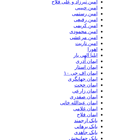
امین تیرزاد و علی فلاح
امین حبیبی
امین رستمی
امین رفیعی
امین کریمی
امین محمودی
امین مرعشی
امین ناریت
اهورا
ایلیا الهی یار
ایمان آذری
ایمان استار
ایمان اف جی ۱۰
ایمان جهانگری
ایمان حجت
ایمان زارعی
ایمان صفدری
ایمان عبدالله خانی
ایمان غلامی
ایمان فلاح
بابک ارجمند
بابک برهانی
بابک جاهدی
بابک جهانبخش