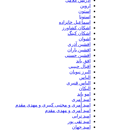
ادریس غلامی
اروین
استون
استونا
اسماعیل خانزاده
اشکان کشاورز
اشکان کینگ
اشوان
افشین آذری
افشین باران
افشین حسنی
افق باند
اقبال حبیبی
البرز نبویان
الیاس
الیاس قنبرى
الیکان
امو باند
امید آمری
امید آمری و مجتبی کبیری و مهدى مقدم
امید آمری و مهدی مقدم
امید ترابی
امید تقی پور
امید جهان