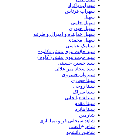
سهراب پاکزاد
سهراب فرتاش
سهیل
سهیل جامی
سهیل حیدری
سهیل خدابنده و امیرال و طرفه
سهیل محمدی
سیامک عباسی
سید حجّت نبوی منش «کاوه»
سید حجت نبوی منش ( کاوه )
سید حسین حسینى
سید سجاد میر علائی
سیروان خسروی
سینا حجازی
سینا روحی
سینا سرلک
سینا شعبانخانی
سینا مقدم
سینا هاترد
شارمین
شاهد سبحانی فر و نیما تاری
شاهرخ افشار
شاهین دانشجو