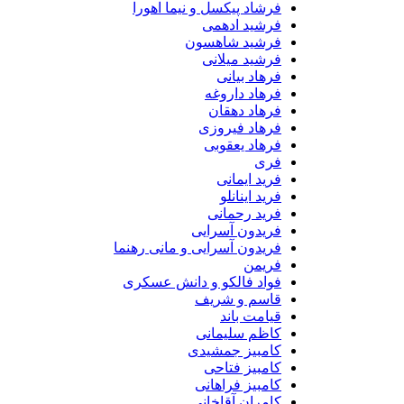
فرشاد پیکسل و نیما اهورا
فرشید ادهمی
فرشید شاهسون
فرشید میلانی
فرهاد بیانی
فرهاد داروغه
فرهاد دهقان
فرهاد فیروزی
فرهاد یعقوبی
فری
فرید ایمانی
فرید اینانلو
فرید رحمانی
فریدون آسرایی
فریدون آسرایی و مانی رهنما
فریمن
فواد فالکو و دانش عسکری
قاسم و شریف
قیامت باند
کاظم سلیمانی
کامبیز جمشیدی
کامبیز فتاحی
کامبیز فراهانی
کامران آقاخانی