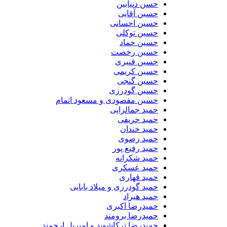
حسن دنیابین
حسین آقایی
حسین احسانی
حسین توکلی
حسین حماد
حسین رخصت
حسین قنبری
حسین کریمی
حسین گنجی
حسین گودرزی
حسین مقصودی و مسعود اتمام
حمید جمالزایی
حمید حریفی
حمید خندان
حمید رضوی
حمید رفیع پور
حمید شکرانه
حمید عسکری
حمید قهاری
حمید گودرزی و میلاد بابایی
حمید هیراد
حمیدرضا اکبری
حمیدرضا برومند
حمیدرضا ترکاشوند و امیریل ارجمند