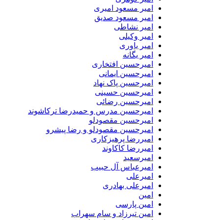
امیر مسعود امیری
امیر مسعود صدیق
امیر نشاطی
امیر وکیلی
امیر یاوری
امیر یگانه
امیرحسین افتخاری
امیرحسین ایمانی
امیرحسین پاک نهاد
امیرحسین حسینی
امیرحسین رضائی
امیرحسین مدرس و حمیدرضا ترکاشوند
امیرحسین مقصودلو
امیرحسین مقصودلو و رضا پیشرو
امیررضا پرهیزکاری
امیررضا کاکاوند
امیرسعید
امیرعباس آل حبیب
امیرعلی
امیرعلی بهادری
امین
امین پارسی
امین تیرزاد و سام سهراب