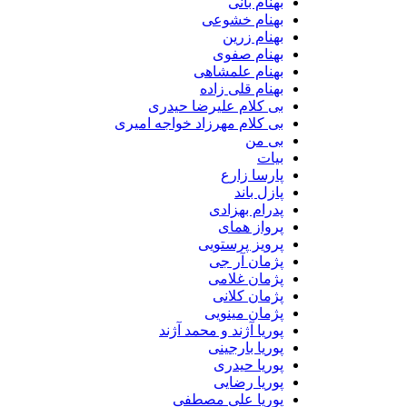
بهنام بانی
بهنام خشوعی
بهنام زرین
بهنام صفوی
بهنام علمشاهی
بهنام قلی زاده
بی کلام علیرضا حیدری
بی کلام مهرزاد خواجه امیری
بی من
بیات
پارسا زارع
پازل باند
پدرام بهزادی
پرواز همای
پرویز پرستویی
پژمان آر جی
پژمان غلامی
پژمان کلانی
پژمان مینویی
پوریا آژند و محمد آژند
پوریا بارجینی
پوریا حیدری
پوریا رضایی
پوریا علی مصطفی