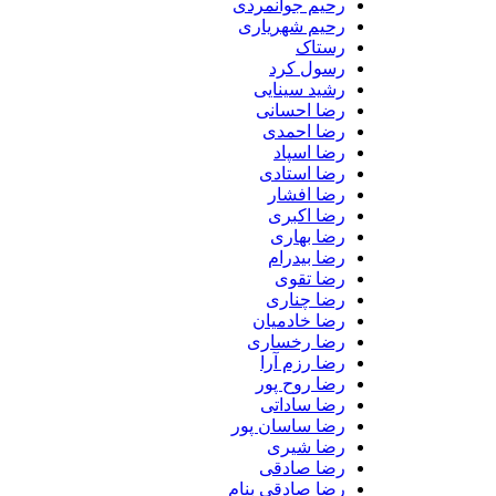
رحیم جوانمردی
رحیم شهریاری
رستاک
رسول کرد
رشید سینایی
رضا احسانی
رضا احمدی
رضا اسپاد
رضا استادی
رضا افشار
رضا اکبری
رضا بهاری
رضا بیدرام
رضا تقوی
رضا چناری
رضا خادمیان
رضا رخساری
رضا رزم آرا
رضا روح پور
رضا ساداتی
رضا ساسان پور
رضا شیری
رضا صادقی
رضا صادقی بنام