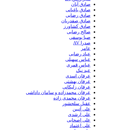
صادق آبان
صادق باغبانی
صادق رضایی
صادق صفدریان
صادق کشاورز
صالح رضایی
صبا یوسفی
صدرا AV
عامر
عباد رضایی
عباس سهیلی
عباس قمری
عبد نیک
عرفان اسدی
عرفان بهشتی
عرفان زلیکانی
عرفان محمدزاده و سامان داداشی
عرفان محمدی زاده
عقیل سلحشور
علی آتبین
علی ارشدی
علی اصحابی
علی اعتماد