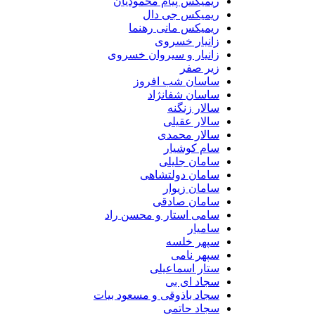
ریمیکس پیام محمودیان
ریمیکس جی دال
ریمیکس مانی رهنما
زانیار خسروی
زانیار و سیروان خسروی
زیر صفر
ساسان شب افروز
ساسان شفانژاد
سالار زنگنه
سالار عقیلی
سالار محمدی
سام کوشیار
سامان جلیلی
سامان دولتشاهی
سامان زیوار
سامان صادقی
سامی استار و محسن راد
سامیار
سپهر خلسه
سپهر نامی
ستار اسماعیلی
سجاد ای بی
سجاد باذوقی و مسعود بیات
سجاد حاتمی