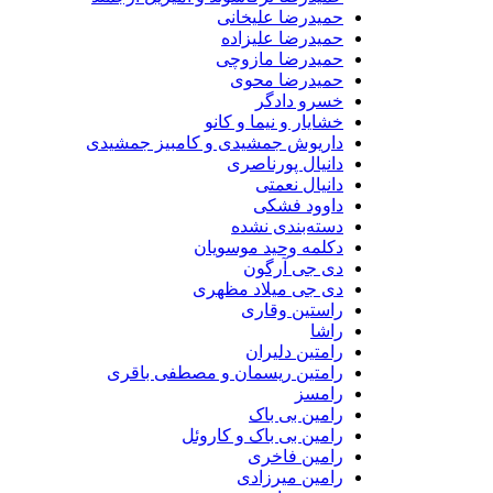
حمیدرضا علیخانی
حمیدرضا علیزاده
حمیدرضا مازوچی
حمیدرضا محوی
خسرو دادگر
خشایار و نیما و کانو
داریوش جمشیدی و کامبیز جمشیدی
دانیال پورناصری
دانیال نعمتی
داوود فشکی
دسته‌بندی نشده
دکلمه وحید موسویان
دی جی آرگون
دی جی میلاد مظهری
راستین وقاری
راشا
رامتین دلیران
رامتین ریسمان و مصطفی باقری
رامسز
رامین بی باک
رامین بی باک و کاروئل
رامین فاخری
رامین میرزادی