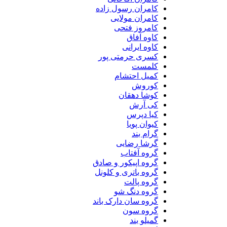
کامران رسول زاده
کامران مولایی
کامروز فتحی
کاوه آفاق
کاوه ایرانی
کسری حرمتی پور
کلمست
کمیل احتشام
کوروش
کوشا دهقان
کی آرش
کیا دپرس
کیوان پویا
گرام بند
گرشا رضایی
گروه آفتاب
گروه اپیکور و صادق
گروه باتری و کلونل
گروه پالت
گروه دنگ شو
گروه سان دارک باند
گروه سون
گمیلو بند