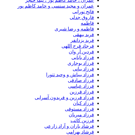
عمران ، حامد کاظم پور ، نیما حنجر
عمران و مجید سنسی و حامد کاظم پور
فاتح نورایی
فاروق جدلی
فاطمه
فاطمه و رضا شیری
فربد بیهقی
فربد یزدانفر
فرجاد فرج اللهی
فردین آر وان
فرزاد بابایی
فرزاد بوجاری
فرزاد بیانی
فرزاد بیباش و وحید تتورا
فرزاد صادقی
فرزاد عباسی
فرزاد فرزین
فرزاد فرزین و فریدون آسرایی
فرزاد کیان
فرزاد مستوفی
فرزاد میریان
فرزین کاتب
فرشاد باران و آراد زارعی
فرشاد بهرامی