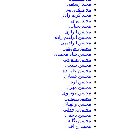
مجید رستمی
مجید عزیزپور
مجید کریم زاده
مجید نوری
مجید یحیایی
محسن ابراری
محسن ابراهیم زاده
محسن ابراهیمی
محسن چاوشی
محسن شاه محمدی
محسن شفیعی
محسن شیخی
محسن علیزاده
محسن فسایی
محسن لرد
محسن مهراد
محسن موسوی
محسن میدانی
محسن والهیان
محسن وجدانی
محسن یاحقی
محسن یگانه
محمد اچ اف