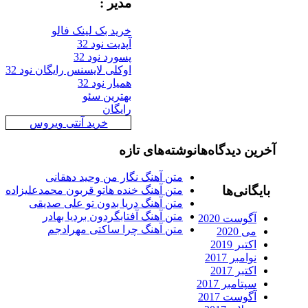
مدیر :
خرید بک لینک فالو
آپدیت نود 32
پسورد نود 32
اوکلی لایسنس رایگان نود 32
همیار نود 32
بهترین سئو
رایگان
خرید آنتی ویروس
آخرین دیدگاه‌ها
نوشته‌های تازه
متن آهنگ نگار من وحید دهقانی
بایگانی‌ها
متن آهنگ خنده هاتو قربون محمدعلیزاده
متن آهنگ دریا بدون تو علی صدیقی
متن آهنگ آفتابگردون بردیا بهادر
آگوست 2020
متن آهنگ چرا ساکتی مهرادجم
می 2020
اکتبر 2019
نوامبر 2017
اکتبر 2017
سپتامبر 2017
آگوست 2017