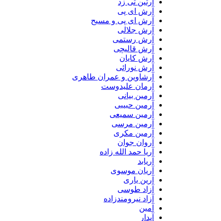
آرتین تی زد
آرش ای پی
آرش ای پی و مسیح
آرش جلالی
آرش رستمی
آرش قالیچی
آرش کایان
آرش نورائی
آرشاوین و عمران طاهری
آرمان علیدوست
آرمین بیانی
آرمین حبیبی
آرمین سمیعی
آرمین مرسی
آرمین مکری
آروان جوان
آریا حمد الله زاده
آریابد
آریان موسوی
آرین یاری
آزاد طوسی
آزاد نیرومندزاده
آمین
آیدار