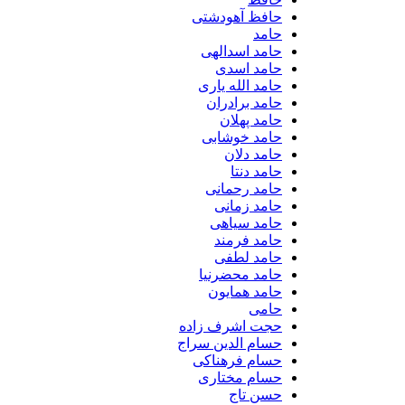
حافظ آهودشتی
حامد
حامد اسدالهی
حامد اسدی
حامد الله یاری
حامد برادران
حامد پهلان
حامد خوشابی
حامد دلان
حامد دنتا
حامد رحمانی
حامد زمانی
حامد سیاهی
حامد فرمند
حامد لطفی
حامد محضرنیا
حامد همایون
حامی
حجت اشرف زاده
حسام الدین سراج
حسام فرهناکی
حسام مختاری
حسن تاج