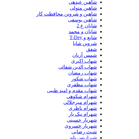
شاهین عبدهی
شاهین متولی
شاهین و شروین محافظت کار
شاهین یوسفی
شایان ع 2
شایان و محمد
شایع و T-Dey
شروین شایا
شفق
شمس آریان
شهاب اکبری
شهاب الدین شفائی
شهاب رمضان
شهاب شکور
شهاب مظفری
شهاب مقدم و امید طیبی
شهرام شکوهی
شهرام میرجلالی
شهرام ناظری
شهرام نیک یار
شهریار حسینی
شهریار خسروی
شیث رضایی
شیرازیس باند