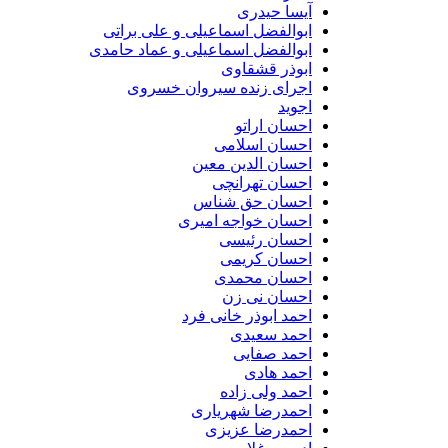
آیسا حیدری
ابوالفضل اسماعیلی و علی براتی
ابوالفضل اسماعیلی و عماد حامدی
ابوذر قشقاوی
اجرای زنده سیروان خسروی
اجوید
احسان اراتو
احسان اسلامی
احسان الدین معین
احسان تهرانچی
احسان حق شناس
احسان خواجه امیری
احسان رئیسی
احسان کریمی
احسان محمدی
احسان نی زن
احمد ابوذر خانی فرد
احمد سعیدی
احمد صفایی
احمد هادی
احمد ولی زاده
احمدرضا شهریاری
احمدرضا عزیزی