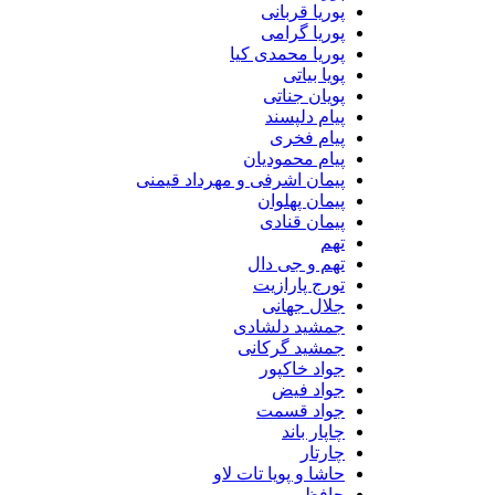
پوریا قربانی
پوریا گرامی
پوریا محمدی کیا
پویا بیاتی
پویان جناتی
پیام دلپسند
پیام فخری
پیام محمودیان
پیمان اشرفی و مهرداد قیمنی
پیمان پهلوان
پیمان قنادی
تهم
تهم و جی دال
تورج پارازیت
جلال جهانی
جمشید دلشادی
جمشید گرکانی
جواد خاکپور
جواد فیض
جواد قسمت
چاپار باند
چارتار
حاشا و پویا تات لاو
حافظ