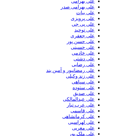
علی بهرامی
علی بهرامی صدر
علی بیات
علی پرویزی
علی پی جی
علی توحید
علی جعفری
علی حسن پور
علی حسینی
علی خادمی
علی دشتی
علی رضایی
علی رمضانپور و آمین بند
علی زند وکیلی
علی سپاهی
علی ستوده
علی صدیق
علی عبدالمالکی
علی عرب تبار
علی قاسمی
علی کرمانشاهی
علی لهراسبی
علی مغربی
علی ملک پور