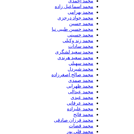
محمد احمدی
محمد اسماعیل زاده
محمد بهرامی
محمد جواد درجزی
محمد حسین
محمد حسین طیبی نیا
محمد حسینی
محمد زند وکیلی
محمد سادات
محمد سعید لشگری
محمد سعید هرندی
محمد سهیلی
​محمد شیردل
محمد صالح اصغرزاده
محمد صمدی
محمد ظهرابی
محمد عبدالی
محمد عبدی
محمد عرفانی
محمد علیزاده
محمد فاتح
محمد فرزان صادقی
محمد قضات
محمد قلی پور