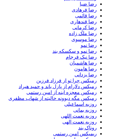
رضا ضیا
رضا فرهادی
رضا قائمی
رضا قندهاری
رضا کرمانی
رضا ملک زاده
رضا موسوی
رضا نمو
رضا نمو و سکسکه بند
رضا نیک فرجام
رضا هاشمیان
رضا هامون
رضا یزدانی
رمیکس چرا تو از فرزاد فرزین
رمیکس دلارام از پازل باند و حمید هیراد
رمیکس معجزه اینه از امین رستمی
رمیکس مگه دیوونه حالیته از شهاب مظفری
روزبه اسماعیلی
روزبه بمانی
روزبه نعمت اللهی
روزبه نعمت الهی
روناک بند
ریمیکس امین رستمی