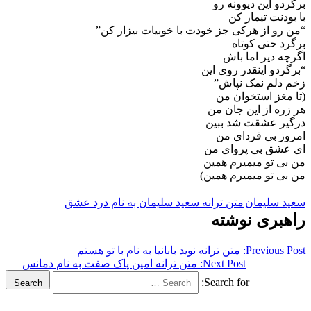
و این دیوونه رو
دنت تیمار کن
و از هرکی جز خودت با خوبیات بیزار کن”
 حتی کوتاه
 دیر اما باش
دو اینقدر روی این
لم نمک نپاش”
غز استخوان من
ه از این جان من
ر عشقت شد ببین
 بی فردای من
شق بی پروای من
 تو میمیرم همین
 تو میمیرم همین)
سلیمان
متن ترانه سعید سلیمان به نام درد عشق
بری نوشته
Previous
متن ترانه نوید بابانیا به نام با تو هستم
Next Post:
متن ترانه امین پاک صفت به نام دمانس
Search for:
Search