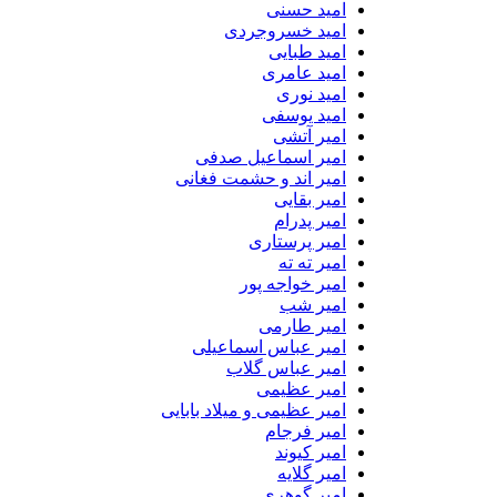
امید حسنی
امید خسروجردی
امید طبایی
امید عامری
امید نوری
امید یوسفی
امیر آتشی
امیر اسماعیل صدفی
امیر اند و حشمت فغانی
امیر بقایی
امیر پدرام
امیر پرستاری
امیر ته ته
امیر خواجه پور
امیر شب
امیر طارمی
امیر عباس اسماعیلی
امیر عباس گلاب
امیر عظیمی
امیر عظیمی و میلاد بابایی
امیر فرجام
امیر کیوند
امیر گلایه
امیر گوهری