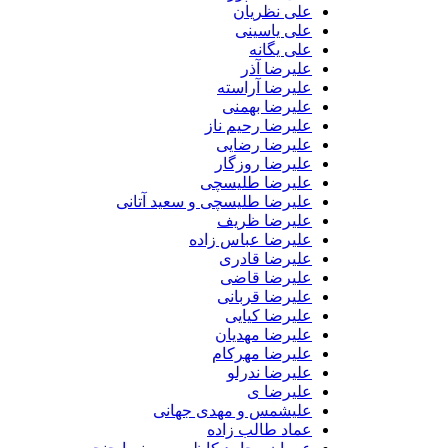
علی نظریان
علی یاسینی
علی یگانه
علیرضا آذر
علیرضا آراسته
علیرضا بهمنی
علیرضا رحیم ناز
علیرضا رضایی
علیرضا روزگار
علیرضا طلیسچی
علیرضا طلیسچی و سعید آتانی
علیرضا ظریف
علیرضا عباس زاده
علیرضا قادری
علیرضا قاضی
علیرضا قربانی
علیرضا کیایی
علیرضا مهدیان
علیرضا مهرکام
علیرضا ندرلو
علیرضا ی
علیشمس و مهدی جهانی
عماد طالب زاده