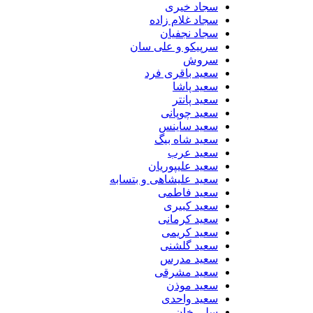
سجاد خیری
سجاد غلام زاده
سجاد نجفیان
سرپیکو و علی سان
سروش
سعید باقری فرد
سعید پاشا
سعید پانتر
سعید چوپانی
سعید ساینس
سعید شاه بیگ
سعید عرب
سعید علیپوریان
سعید علیشاهی و بتسابه
سعید فاطمی
سعید کبیری
سعید کرمانی
سعید کریمی
سعید گلشنی
سعید مدرس
سعید مشرقی
سعید موذن
سعید واحدی
سلی خان