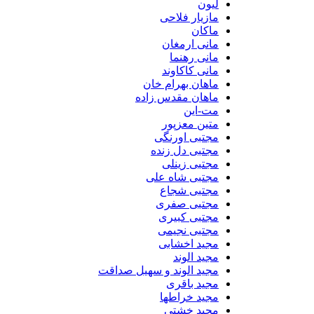
لیون
مازیار فلاحی
ماکان
مانی ارمغان
مانی رهنما
مانی کاکاوند
ماهان بهرام خان
ماهان مقدس زاده
مت-این
متین معزپور
مجتبی اورنگی
مجتبی دل زنده
مجتبی زینلی
مجتبی شاه علی
مجتبی شجاع
مجتبی صفری
مجتبی کبیری
مجتبی نجیمی
مجید اخشابی
مجید الوند‎
مجید الوند و سهیل صداقت
مجید باقری
مجید خراطها
مجید خشتی