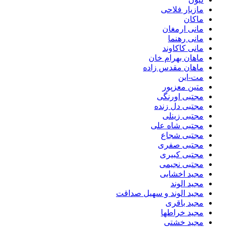
مازیار فلاحی
ماکان
مانی ارمغان
مانی رهنما
مانی کاکاوند
ماهان بهرام خان
ماهان مقدس زاده
مت-این
متین معزپور
مجتبی اورنگی
مجتبی دل زنده
مجتبی زینلی
مجتبی شاه علی
مجتبی شجاع
مجتبی صفری
مجتبی کبیری
مجتبی نجیمی
مجید اخشابی
مجید الوند‎
مجید الوند و سهیل صداقت
مجید باقری
مجید خراطها
مجید خشتی