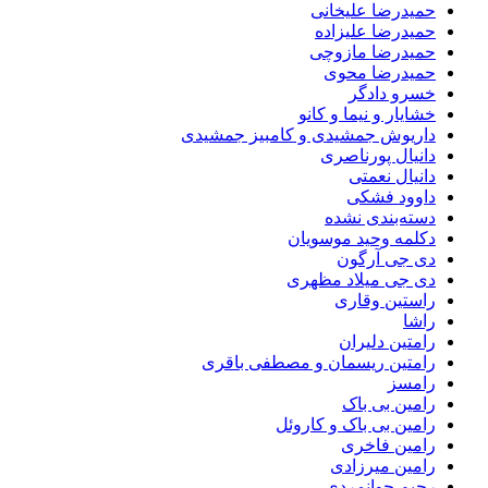
حمیدرضا علیخانی
حمیدرضا علیزاده
حمیدرضا مازوچی
حمیدرضا محوی
خسرو دادگر
خشایار و نیما و کانو
داریوش جمشیدی و کامبیز جمشیدی
دانیال پورناصری
دانیال نعمتی
داوود فشکی
دسته‌بندی نشده
دکلمه وحید موسویان
دی جی آرگون
دی جی میلاد مظهری
راستین وقاری
راشا
رامتین دلیران
رامتین ریسمان و مصطفی باقری
رامسز
رامین بی باک
رامین بی باک و کاروئل
رامین فاخری
رامین میرزادی
رحیم جوانمردی