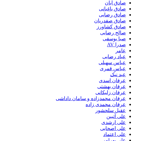
صادق آبان
صادق باغبانی
صادق رضایی
صادق صفدریان
صادق کشاورز
صالح رضایی
صبا یوسفی
صدرا AV
عامر
عباد رضایی
عباس سهیلی
عباس قمری
عبد نیک
عرفان اسدی
عرفان بهشتی
عرفان زلیکانی
عرفان محمدزاده و سامان داداشی
عرفان محمدی زاده
عقیل سلحشور
علی آتبین
علی ارشدی
علی اصحابی
علی اعتماد
علی بهرامی