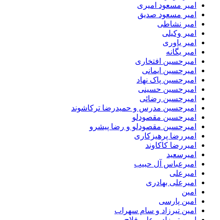
امیر مسعود امیری
امیر مسعود صدیق
امیر نشاطی
امیر وکیلی
امیر یاوری
امیر یگانه
امیرحسین افتخاری
امیرحسین ایمانی
امیرحسین پاک نهاد
امیرحسین حسینی
امیرحسین رضائی
امیرحسین مدرس و حمیدرضا ترکاشوند
امیرحسین مقصودلو
امیرحسین مقصودلو و رضا پیشرو
امیررضا پرهیزکاری
امیررضا کاکاوند
امیرسعید
امیرعباس آل حبیب
امیرعلی
امیرعلی بهادری
امین
امین پارسی
امین تیرزاد و سام سهراب
امین تیرزاد و علی فلاح