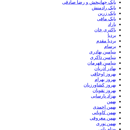
بابک جهانبخش و رضا صادقی
بابک رادمنش
بابک زرین
بابک مافی
باراد
باکتری خان
بردیا
بردیا مقدم
برسام
بنیامین بهادری
بنیامین ذاکری
بنیامین قهرمان
بهادر آذریان
بهروز اوجاقی
بهروز بهرام
بهروز کشاورزیان
بهروز نقویان
بهزاد پارسایی
بهمن
بهمن احمدی
بهمن کاویانی
بهمن معروفی
بهمن نوری
بهنام بانی