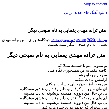
Skip to content
دانلود آهنگ های جدید ایرانی
دانلود
فول
متن ترانه مهدی یغمایی به نام صبحی دیگر
آلبوم
موزیک
می 16, 2020
asaran
دسته‌بندی نشده
دیدگاه‌ها
برای متن ترانه مهدی
یغمایی به نام صبحی دیگر
بسته هستند
متن ترانه مهدی یغمایی به نام صبحی دیگر
تو میتونی منو تا همیشه مبتلا کنی
کافیه فقط به من همینجوری نگاه کنی
من دارم به این همه
آرامیش عادت میکنم
من به صادق بودن خیلی حسادت میکنم
ای وای من به تو گرفتارم، دلبر وفادارم، عشق موندگارم
بی تو، حالِ منِ دیوونه، همیشه پریشونه، یه دنیا میدونه
ای وای من به تو گرفتارم، دلبر وفادارم، عشق موندگارم
بی تو، حالِ منِ دیوونه، همیشه پریشونه، یه دنیا میدونه
من میخوام که جونمو فدای خنده هات کنم