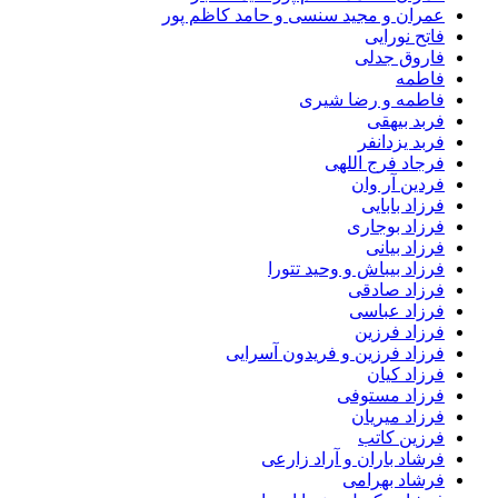
عمران و مجید سنسی و حامد کاظم پور
فاتح نورایی
فاروق جدلی
فاطمه
فاطمه و رضا شیری
فربد بیهقی
فربد یزدانفر
فرجاد فرج اللهی
فردین آر وان
فرزاد بابایی
فرزاد بوجاری
فرزاد بیانی
فرزاد بیباش و وحید تتورا
فرزاد صادقی
فرزاد عباسی
فرزاد فرزین
فرزاد فرزین و فریدون آسرایی
فرزاد کیان
فرزاد مستوفی
فرزاد میریان
فرزین کاتب
فرشاد باران و آراد زارعی
فرشاد بهرامی