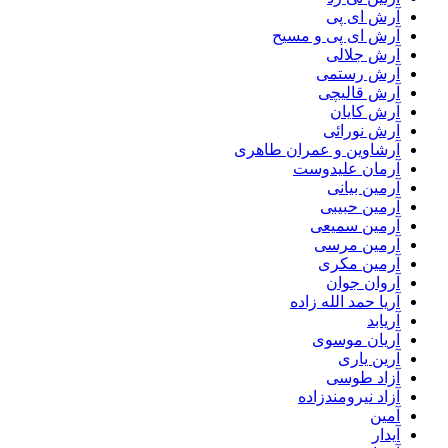
آرش ای پی
آرش ای پی و مسیح
آرش جلالی
آرش رستمی
آرش قالیچی
آرش کایان
آرش نورائی
آرشاوین و عمران طاهری
آرمان علیدوست
آرمین بیانی
آرمین حبیبی
آرمین سمیعی
آرمین مرسی
آرمین مکری
آروان جوان
آریا حمد الله زاده
آریابد
آریان موسوی
آرین یاری
آزاد طوسی
آزاد نیرومندزاده
آمین
آیدار