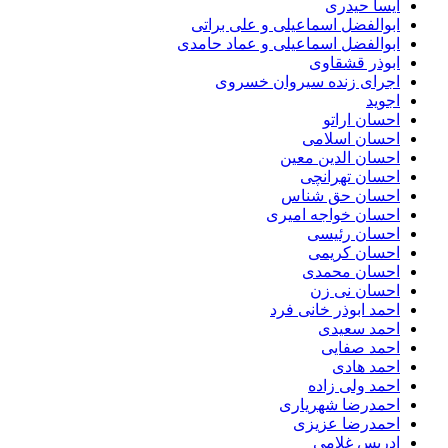
آیسا حیدری
ابوالفضل اسماعیلی و علی براتی
ابوالفضل اسماعیلی و عماد حامدی
ابوذر قشقاوی
اجرای زنده سیروان خسروی
اجوید
احسان اراتو
احسان اسلامی
احسان الدین معین
احسان تهرانچی
احسان حق شناس
احسان خواجه امیری
احسان رئیسی
احسان کریمی
احسان محمدی
احسان نی زن
احمد ابوذر خانی فرد
احمد سعیدی
احمد صفایی
احمد هادی
احمد ولی زاده
احمدرضا شهریاری
احمدرضا عزیزی
ادریس غلامی