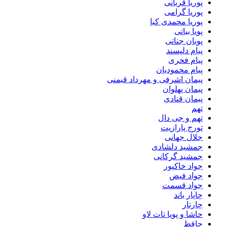
پوریا قربانی
پوریا گرامی
پوریا محمدی کیا
پویا بیاتی
پویان جناتی
پیام دلپسند
پیام فخری
پیام محمودیان
پیمان اشرفی و مهرداد قیمنی
پیمان پهلوان
پیمان قنادی
تهم
تهم و جی دال
تورج پارازیت
جلال جهانی
جمشید دلشادی
جمشید گرکانی
جواد خاکپور
جواد فیض
جواد قسمت
چاپار باند
چارتار
حاشا و پویا تات لاو
حافظ