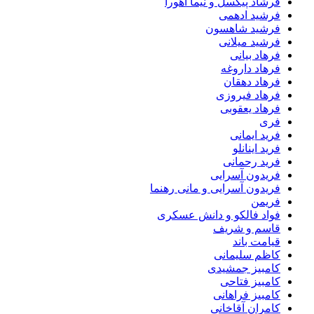
فرشاد پیکسل و نیما اهورا
فرشید ادهمی
فرشید شاهسون
فرشید میلانی
فرهاد بیانی
فرهاد داروغه
فرهاد دهقان
فرهاد فیروزی
فرهاد یعقوبی
فری
فرید ایمانی
فرید اینانلو
فرید رحمانی
فریدون آسرایی
فریدون آسرایی و مانی رهنما
فریمن
فواد فالکو و دانش عسکری
قاسم و شریف
قیامت باند
کاظم سلیمانی
کامبیز جمشیدی
کامبیز فتاحی
کامبیز فراهانی
کامران آقاخانی