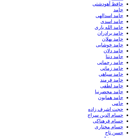
حافظ آهودشتی
حامد
حامد اسدالهی
حامد اسدی
حامد الله یاری
حامد برادران
حامد پهلان
حامد خوشابی
حامد دلان
حامد دنتا
حامد رحمانی
حامد زمانی
حامد سیاهی
حامد فرمند
حامد لطفی
حامد محضرنیا
حامد همایون
حامی
حجت اشرف زاده
حسام الدین سراج
حسام فرهناکی
حسام مختاری
حسن تاج