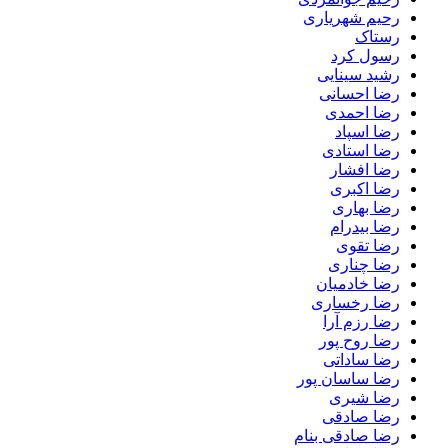
رحیم شهریاری
رستاک
رسول کرد
رشید سینایی
رضا احسانی
رضا احمدی
رضا اسپاد
رضا استادی
رضا افشار
رضا اکبری
رضا بهاری
رضا بیدرام
رضا تقوی
رضا چناری
رضا خادمیان
رضا رخساری
رضا رزم آرا
رضا روح پور
رضا ساداتی
رضا ساسان پور
رضا شیری
رضا صادقی
رضا صادقی بنام