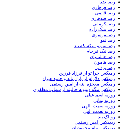
رضا ضیا
رضا فرهادی
رضا قائمی
رضا قندهاری
رضا کرمانی
رضا ملک زاده
رضا موسوی
رضا نمو
رضا نمو و سکسکه بند
رضا نیک فرجام
رضا هاشمیان
رضا هامون
رضا یزدانی
رمیکس چرا تو از فرزاد فرزین
رمیکس دلارام از پازل باند و حمید هیراد
رمیکس معجزه اینه از امین رستمی
رمیکس مگه دیوونه حالیته از شهاب مظفری
روزبه اسماعیلی
روزبه بمانی
روزبه نعمت اللهی
روزبه نعمت الهی
روناک بند
ریمیکس امین رستمی
ریمیکس پیام محمودیان