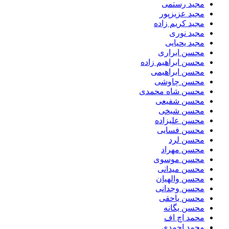
مجید رستمی
مجید عزیزپور
مجید کریم زاده
مجید نوری
مجید یحیایی
محسن ابراری
محسن ابراهیم زاده
محسن ابراهیمی
محسن چاوشی
محسن شاه محمدی
محسن شفیعی
محسن شیخی
محسن علیزاده
محسن فسایی
محسن لرد
محسن مهراد
محسن موسوی
محسن میدانی
محسن والهیان
محسن وجدانی
محسن یاحقی
محسن یگانه
محمد اچ اف
محمد احمدی