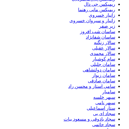
ریمیکس جی دال
ریمیکس مانی رهنما
زانیار خسروی
زانیار و سیروان خسروی
زیر صفر
ساسان شب افروز
ساسان شفانژاد
سالار زنگنه
سالار عقیلی
سالار محمدی
سام کوشیار
سامان جلیلی
سامان دولتشاهی
سامان زیوار
سامان صادقی
سامی استار و محسن راد
سامیار
سپهر خلسه
سپهر نامی
ستار اسماعیلی
سجاد ای بی
سجاد باذوقی و مسعود بیات
سجاد حاتمی