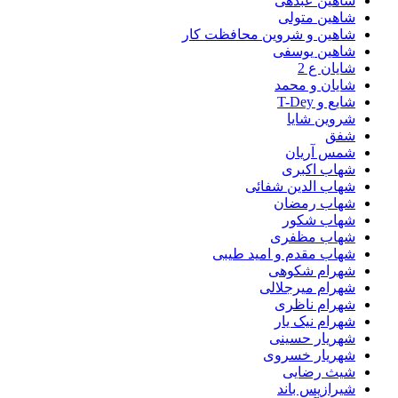
شاهین عبدهی
شاهین متولی
شاهین و شروین محافظت کار
شاهین یوسفی
شایان ع 2
شایان و محمد
شایع و T-Dey
شروین شایا
شفق
شمس آریان
شهاب اکبری
شهاب الدین شفائی
شهاب رمضان
شهاب شکور
شهاب مظفری
شهاب مقدم و امید طیبی
شهرام شکوهی
شهرام میرجلالی
شهرام ناظری
شهرام نیک یار
شهریار حسینی
شهریار خسروی
شیث رضایی
شیرازیس باند