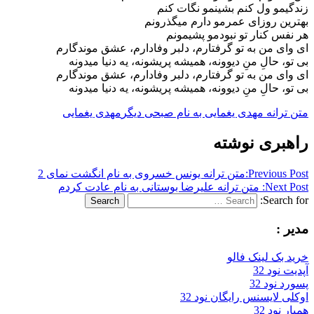
زندگیمو ول کنم بشینمو نگات کنم
بهترین روزای عمرمو دارم میگذرونم
هر نفس کنار تو نبودمو پشیمونم
ای وای من به تو گرفتارم، دلبر وفادارم، عشق موندگارم
بی تو، حالِ منِ دیوونه، همیشه پریشونه، یه دنیا میدونه
ای وای من به تو گرفتارم، دلبر وفادارم، عشق موندگارم
بی تو، حالِ منِ دیوونه، همیشه پریشونه، یه دنیا میدونه
متن ترانه مهدی یغمایی به نام صبحی دیگر
مهدی یغمایی
راهبری نوشته
Previous Post:
متن ترانه یونس خسروی به نام انگشت نمای 2
Next Post:
متن ترانه علیرضا بوستانی به نام عادت کردم
Search for:
Search
مدیر :
خرید بک لینک فالو
آپدیت نود 32
پسورد نود 32
اوکلی لایسنس رایگان نود 32
همیار نود 32