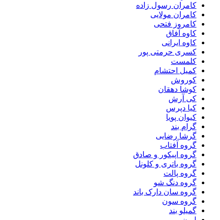
کامران رسول زاده
کامران مولایی
کامروز فتحی
کاوه آفاق
کاوه ایرانی
کسری حرمتی پور
کلمست
کمیل احتشام
کوروش
کوشا دهقان
کی آرش
کیا دپرس
کیوان پویا
گرام بند
گرشا رضایی
گروه آفتاب
گروه اپیکور و صادق
گروه باتری و کلونل
گروه پالت
گروه دنگ شو
گروه سان دارک باند
گروه سون
گمیلو بند
لیون