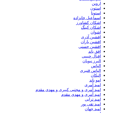
اروین
استون
استونا
اسماعیل خانزاده
اشکان کشاورز
اشکان کینگ
اشوان
افشین آذری
افشین باران
افشین حسنی
افق باند
اقبال حبیبی
البرز نبویان
الیاس
الیاس قنبرى
الیکان
امو باند
امید آمری
امید آمری و مجتبی کبیری و مهدى مقدم
امید آمری و مهدی مقدم
امید ترابی
امید تقی پور
امید جهان