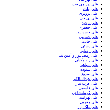
علی بهرامی صدر
علی بیات
علی پرویزی
علی پی جی
علی توحید
علی جعفری
علی حسن پور
علی حسینی
علی خادمی
علی دشتی
علی رضایی
علی رمضانپور و آمین بند
علی زند وکیلی
علی سپاهی
علی ستوده
علی صدیق
علی عبدالمالکی
علی عرب تبار
علی قاسمی
علی کرمانشاهی
علی لهراسبی
علی مغربی
علی ملک پور