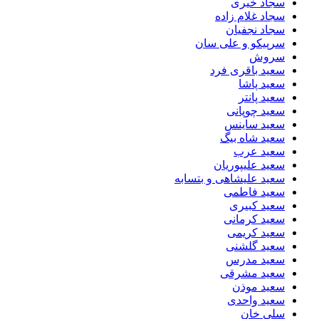
سجاد خیری
سجاد غلام زاده
سجاد نجفیان
سرپیکو و علی سان
سروش
سعید باقری فرد
سعید پاشا
سعید پانتر
سعید چوپانی
سعید ساینس
سعید شاه بیگ
سعید عرب
سعید علیپوریان
سعید علیشاهی و بتسابه
سعید فاطمی
سعید کبیری
سعید کرمانی
سعید کریمی
سعید گلشنی
سعید مدرس
سعید مشرقی
سعید موذن
سعید واحدی
سلی خان