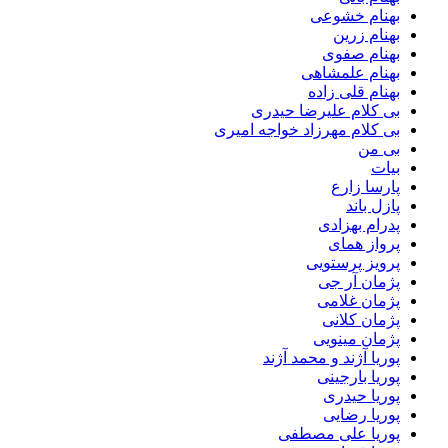
بهنام خشوعی
بهنام زرین
بهنام صفوی
بهنام علمشاهی
بهنام قلی زاده
بی کلام علیرضا حیدری
بی کلام مهرزاد خواجه امیری
بی من
بیات
پارسا زارع
پازل باند
پدرام بهزادی
پرواز همای
پرویز پرستویی
پژمان آر جی
پژمان غلامی
پژمان کلانی
پژمان مینویی
پوریا آژند و محمد آژند
پوریا بارجینی
پوریا حیدری
پوریا رضایی
پوریا علی مصطفی