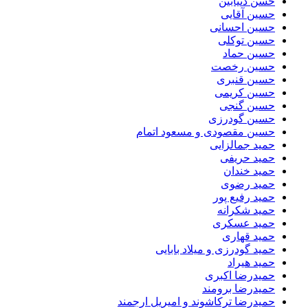
حسن دنیابین
حسین آقایی
حسین احسانی
حسین توکلی
حسین حماد
حسین رخصت
حسین قنبری
حسین کریمی
حسین گنجی
حسین گودرزی
حسین مقصودی و مسعود اتمام
حمید جمالزایی
حمید حریفی
حمید خندان
حمید رضوی
حمید رفیع پور
حمید شکرانه
حمید عسکری
حمید قهاری
حمید گودرزی و میلاد بابایی
حمید هیراد
حمیدرضا اکبری
حمیدرضا برومند
حمیدرضا ترکاشوند و امیریل ارجمند