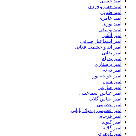
امید حسنی
امید خسروجردی
امید طبایی
امید عامری
امید نوری
امید یوسفی
امیر آتشی
امیر اسماعیل صدفی
امیر اند و حشمت فغانی
امیر بقایی
امیر پدرام
امیر پرستاری
امیر ته ته
امیر خواجه پور
امیر شب
امیر طارمی
امیر عباس اسماعیلی
امیر عباس گلاب
امیر عظیمی
امیر عظیمی و میلاد بابایی
امیر فرجام
امیر کیوند
امیر گلایه
امیر گوهری