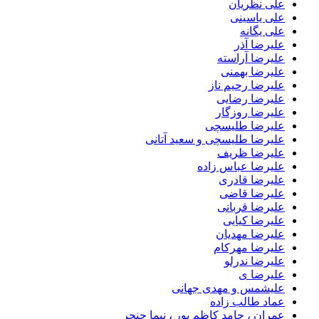
علی نظریان
علی یاسینی
علی یگانه
علیرضا آذر
علیرضا آراسته
علیرضا بهمنی
علیرضا رحیم ناز
علیرضا رضایی
علیرضا روزگار
علیرضا طلیسچی
علیرضا طلیسچی و سعید آتانی
علیرضا ظریف
علیرضا عباس زاده
علیرضا قادری
علیرضا قاضی
علیرضا قربانی
علیرضا کیایی
علیرضا مهدیان
علیرضا مهرکام
علیرضا ندرلو
علیرضا ی
علیشمس و مهدی جهانی
عماد طالب زاده
عمران ، حامد کاظم پور ، نیما حنجر